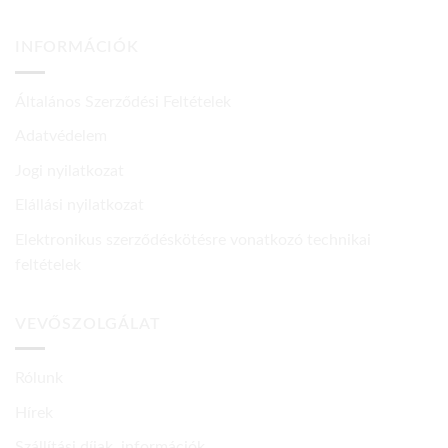
INFORMÁCIÓK
Általános Szerződési Feltételek
Adatvédelem
Jogi nyilatkozat
Elállási nyilatkozat
Elektronikus szerződéskötésre vonatkozó technikai
feltételek
VEVŐSZOLGÁLAT
Rólunk
Hírek
Szállítási díjak, információk