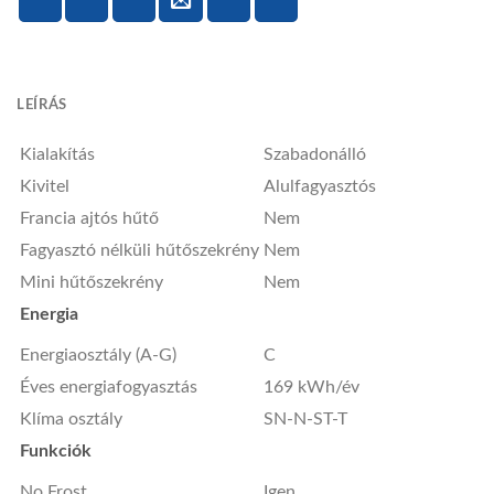
LEÍRÁS
Kialakítás
Szabadonálló
Kivitel
Alulfagyasztós
Francia ajtós hűtő
Nem
Fagyasztó nélküli hűtőszekrény
Nem
Mini hűtőszekrény
Nem
Energia
Energiaosztály (A-G)
C
Éves energiafogyasztás
169 kWh/év
Klíma osztály
SN-N-ST-T
Funkciók
No Frost
Igen