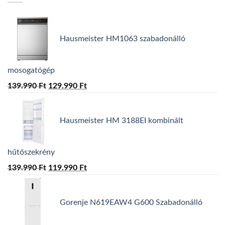
Hausmeister HM1063 szabadonálló
mosogatógép
139.990
Ft
Original
129.990
Ft
Current
price
price
was:
is:
Hausmeister HM 3188EI kombinált
139.990 Ft.
129.990 Ft.
hűtőszekrény
139.990
Ft
Original
119.990
Ft
Current
price
price
was:
is:
Gorenje N619EAW4 G600 Szabadonálló
139.990 Ft.
119.990 Ft.