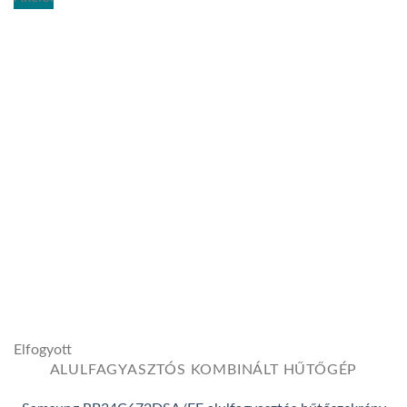
Add to
wishlist
Elfogyott
ALULFAGYASZTÓS KOMBINÁLT HŰTŐGÉP