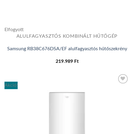
Elfogyott
ALULFAGYASZTÓS KOMBINÁLT HŰTŐGÉP
Samsung RB38C676DSA/EF alulfagyasztós hűtőszekrény
219.989
Ft
Akció!
Add to
wishlist