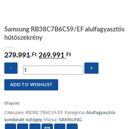
Samsung RB38C7B6CS9/EF alulfagyasztós
hűtőszekrény
279.991
Ft
Original
269.991
Ft
Current
price
price
was:
is:
279.991 Ft.
269.991 Ft.
Samsung
ADD TO WISHLIST
RB38C7B6CS9/EF
alulfagyasztós
hűtőszekrény
Elfogyott
mennyiség
Cikkszám:
RB38C7B6CS9/EF
Kategória:
Alulfagyasztós
kombinált hűtőgép
Márka:
SAMSUNG