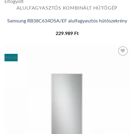
Elfogyott
ALULFAGYASZTÓS KOMBINÁLT HŰTŐGÉP
Samsung RB38C634DSA/EF alulfagyasztós hűtőszekrény
229.989
Ft
Akció!
Add to
wishlist