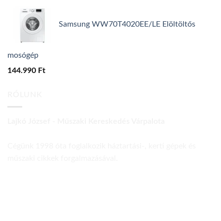
Samsung WW70T4020EE/LE Elöltöltős
mosógép
144.990
Ft
RÓLUNK
Lajkó József - Műszaki Kereskedés Várpalota
Cégünk 1998 óta foglalkozik háztartási-, kerti gépek és
műszaki cikkek forgalmazásával.