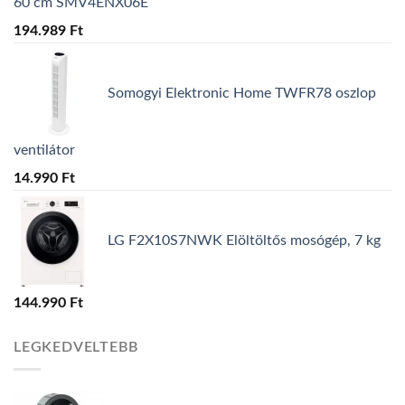
60 cm SMV4ENX06E
194.989
Ft
Somogyi Elektronic Home TWFR78 oszlop
ventilátor
14.990
Ft
LG F2X10S7NWK Elöltöltős mosógép, 7 kg
144.990
Ft
LEGKEDVELTEBB