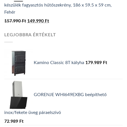
készülék fagyasztós hűtőszekrény, 186 x 59.5 x 59 cm,
Fehér
157.990
Ft
Original
149.990
Ft
Current
price
price
LEGJOBBRA ÉRTÉKELT
was:
is:
157.990 Ft.
149.990 Ft.
Kamino Classic 8T kályha
179.989
Ft
GORENJE WHI649EXBG beépíthető
inox/fekete üveg páraelszívó
72.989
Ft