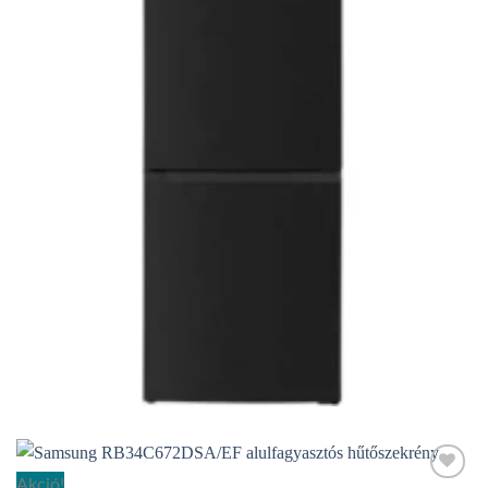
Elfogyott
ALULFAGYASZTÓS KOMBINÁLT HŰTŐGÉP
Hausmeister HM3195E kombinált hűtőszekrény , fekete
127.991
Ft
Akció!