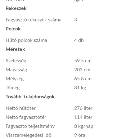
Rekeszek
Fagyasztó rekeszek száma
3
Polcok
Hűtő polcok száma
4 db
Méretek
Szélesség
59.5 cm
Magasság
203 cm
Mélység
65.8 cm
Tömeg
81 kg
További tulajdonságok
Nettó hűtőtér
276 liter
Nettó fagyasztótér
114 liter
Fagyasztó teljesítmény
8 kg/nap
Visszamelegedési idő
9 óra