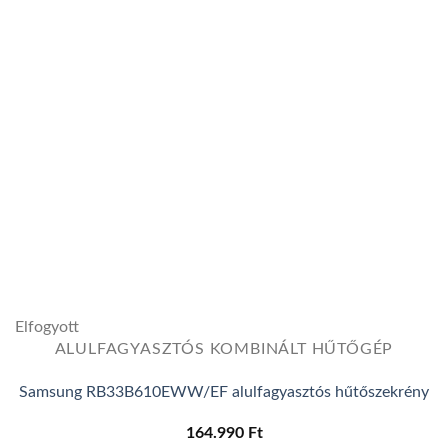
wishlist
Elfogyott
ALULFAGYASZTÓS KOMBINÁLT HŰTŐGÉP
Samsung RB33B610EWW/EF alulfagyasztós hűtőszekrény
164.990
Ft