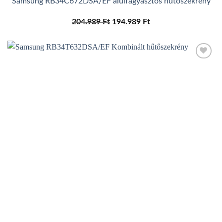
Samsung RB34C672DSA/EF alulfagyasztós hűtőszekrény
204.989
Ft
Original
194.989
Ft
Current
price
price
was:
is:
204.989 Ft.
194.989 Ft.
Add to
wishlist