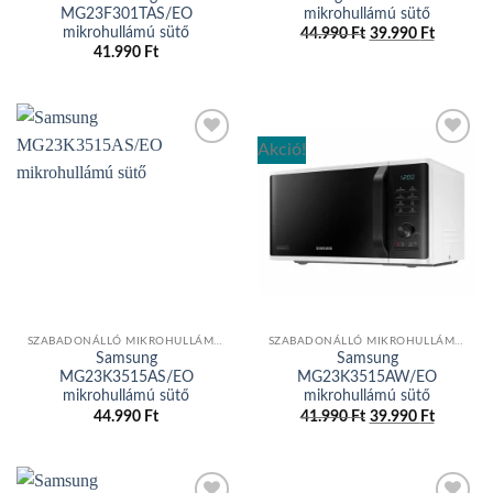
MG23F301TAS/EO
mikrohullámú sütő
mikrohullámú sütő
44.990
Ft
Original
39.990
Ft
Current
price
price
41.990
Ft
was:
is:
44.990 Ft.
39.990 F
Akció!
Add to
Add to
wishlist
wishlist
SZABADONÁLLÓ MIKROHULLÁMÚ SÜTŐ
SZABADONÁLLÓ MIKROHULLÁMÚ SÜTŐ
Samsung
Samsung
MG23K3515AS/EO
MG23K3515AW/EO
mikrohullámú sütő
mikrohullámú sütő
44.990
Ft
41.990
Ft
Original
39.990
Ft
Current
price
price
was:
is:
41.990 Ft.
39.990 F