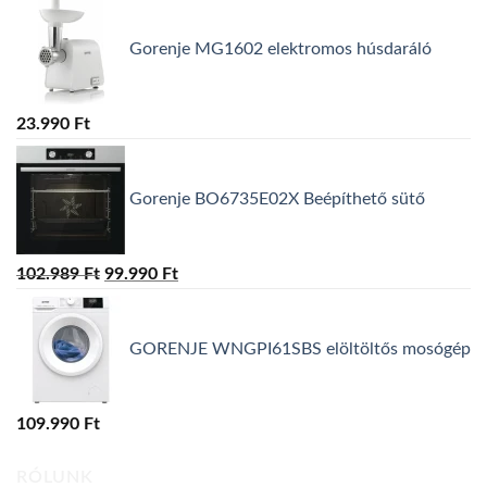
Gorenje MG1602 elektromos húsdaráló
23.990
Ft
Gorenje BO6735E02X Beépíthető sütő
102.989
Ft
Original
99.990
Ft
Current
price
price
was:
is:
GORENJE WNGPI61SBS elöltöltős mosógép
102.989 Ft.
99.990 Ft.
109.990
Ft
RÓLUNK