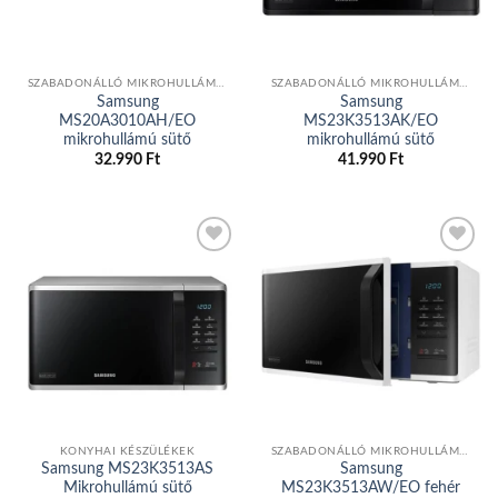
SZABADONÁLLÓ MIKROHULLÁMÚ SÜTŐ
SZABADONÁLLÓ MIKROHULLÁMÚ SÜTŐ
Samsung
Samsung
MS20A3010AH/EO
MS23K3513AK/EO
mikrohullámú sütő
mikrohullámú sütő
32.990
Ft
41.990
Ft
Add to
Add to
wishlist
wishlist
KONYHAI KÉSZÜLÉKEK
SZABADONÁLLÓ MIKROHULLÁMÚ SÜTŐ
Samsung MS23K3513AS
Samsung
Mikrohullámú sütő
MS23K3513AW/EO fehér