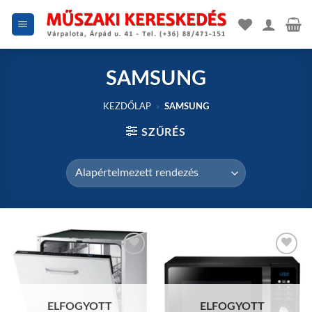
Skip
to
content
SAMSUNG
KEZDŐLAP
»
SAMSUNG
SZŰRÉS
Add to
Add to
wishlist
wishlist
ELFOGYOTT
ELFOGYOTT