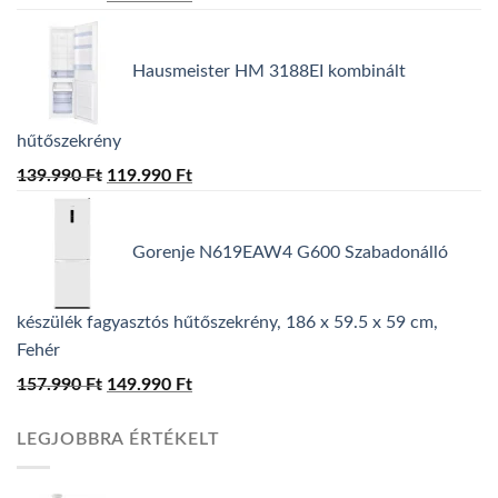
price
price
was:
is:
Hausmeister HM 3188EI kombinált
139.990 Ft.
129.990 Ft.
hűtőszekrény
139.990
Ft
Original
119.990
Ft
Current
price
price
was:
is:
Gorenje N619EAW4 G600 Szabadonálló
139.990 Ft.
119.990 Ft.
készülék fagyasztós hűtőszekrény, 186 x 59.5 x 59 cm,
Fehér
157.990
Ft
Original
149.990
Ft
Current
price
price
LEGJOBBRA ÉRTÉKELT
was:
is:
157.990 Ft.
149.990 Ft.