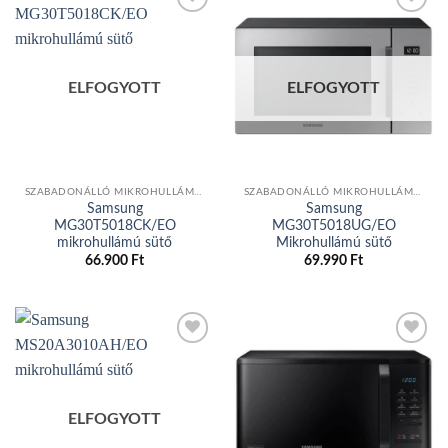
Add to
Add to
wishlist
wishlist
ELFOGYOTT
ELFOGYOTT
SZABADONÁLLÓ MIKROHULLÁMÚ SÜTŐ
SZABADONÁLLÓ MIKROHULLÁMÚ SÜTŐ
Samsung
Samsung
MG30T5018CK/EO
MG30T5018UG/EO
mikrohullámú sütő
Mikrohullámú sütő
66.900
Ft
69.990
Ft
Add to
Add to
wishlist
wishlist
ELFOGYOTT