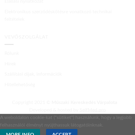
Elállási nyilatkozat
Elektronikus szerződéskötésre vonatkozó technikai
feltételek
VEVŐSZOLGÁLAT
Rólunk
Hírek
Szállítási díjak, információk
Hitellehetőség
Copyright 2021 ©
Műszaki Kereskedés Várpalota
Developed & hosted by
SelfMed.pro
A weboldalon cookie-kat ("sütiket") használunk, hogy a legjobb
felhasználói élményt nyújthassuk látogatóinknak.
MORE INFO
ACCEPT