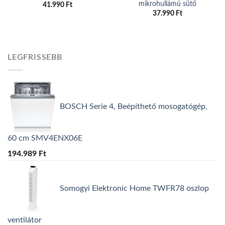
mikrohullámú sütő
41.990
Ft
37.990
Ft
LEGFRISSEBB
BOSCH Serie 4, Beépíthető mosogatógép,
60 cm SMV4ENX06E
194.989
Ft
Somogyi Elektronic Home TWFR78 oszlop
ventilátor