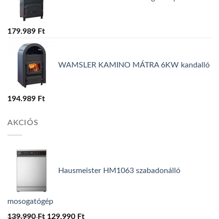
179.989
Ft
WAMSLER KAMINO MÁTRA 6KW kandalló
194.989
Ft
AKCIÓS
Hausmeister HM1063 szabadonálló
mosogatógép
139.990
Ft
Original
129.990
Ft
Current