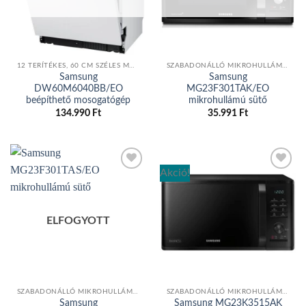
12 TERÍTÉKES, 60 CM SZÉLES MOSOGATÓGÉPEK
SZABADONÁLLÓ MIKROHULLÁMÚ SÜTŐ
Samsung
Samsung
DW60M6040BB/EO
MG23F301TAK/EO
beépíthető mosogatógép
mikrohullámú sütő
134.990
Ft
35.991
Ft
Akció!
Add to
Add to
wishlist
wishlist
ELFOGYOTT
SZABADONÁLLÓ MIKROHULLÁMÚ SÜTŐ
SZABADONÁLLÓ MIKROHULLÁMÚ SÜTŐ
Samsung
Samsung MG23K3515AK