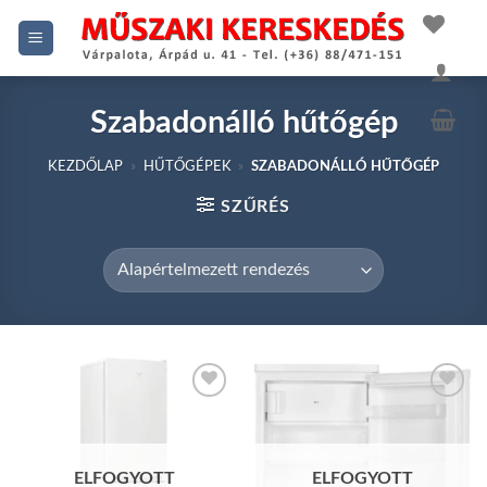
Skip
to
content
Szabadonálló hűtőgép
KEZDŐLAP
»
HŰTŐGÉPEK
»
SZABADONÁLLÓ HŰTŐGÉP
SZŰRÉS
Add to
Add to
wishlist
wishlist
ELFOGYOTT
ELFOGYOTT