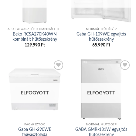
ALULFAGYASZTÓS KOMBINÁLT HŰTŐGÉP
NORMÁL HŰTŐGÉP
Beko RCSA270K40WN
Gaba GH-109WE egyajtós
kombinált hűtőszekrény
hűtőszekrény
129.990
Ft
65.990
Ft
Add to
Add to
wishlist
wishlist
ELFOGYOTT
ELFOGYOTT
FAGYASZTÓK
NORMÁL HŰTŐGÉP
Gaba GH-290WE
GABA GMR-131W egyajtós
fagyasztóláda
hűtőszekrény