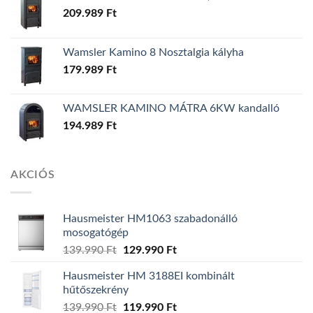
209.989
Ft
Wamsler Kamino 8 Nosztalgia kályha
179.989
Ft
WAMSLER KAMINO MÁTRA 6KW kandalló
194.989
Ft
AKCIÓS
Hausmeister HM1063 szabadonálló
mosogatógép
139.990
Ft
Original
129.990
Ft
Current
price
price
Hausmeister HM 3188EI kombinált
was:
is:
hűtőszekrény
139.990 Ft.
129.990 Ft.
139.990
Ft
Original
119.990
Ft
Current