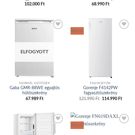
102.000
Ft
68.990
Ft
Akció!
Add to
Add to
wishlist
wishlist
ELFOGYOTT
NORMÁL HŰTŐGÉP
FAGYASZTÓK
Gaba GMR-88WE egyajtós
Gorenje F4142PW
hűtőszekrény
fagyasztószekrény
67.989
Ft
121.990
Ft
Original
114.990
Ft
Curren
price
price
was:
is:
121.990 Ft.
114.99
Akció!