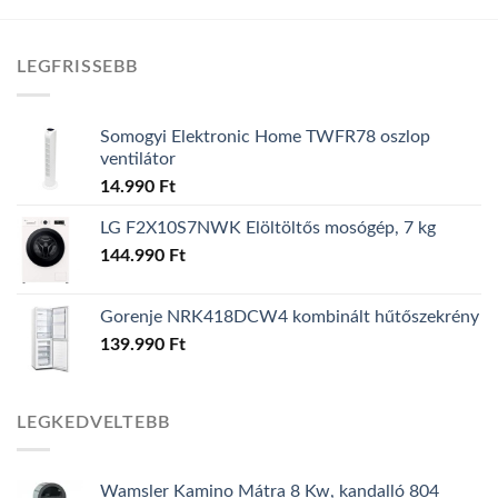
LEGFRISSEBB
Somogyi Elektronic Home TWFR78 oszlop
ventilátor
14.990
Ft
LG F2X10S7NWK Elöltöltős mosógép, 7 kg
144.990
Ft
Gorenje NRK418DCW4 kombinált hűtőszekrény
139.990
Ft
LEGKEDVELTEBB
Wamsler Kamino Mátra 8 Kw, kandalló 804