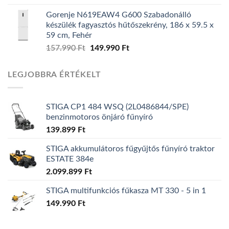
price
price
Gorenje N619EAW4 G600 Szabadonálló
was:
is:
készülék fagyasztós hűtőszekrény, 186 x 59.5 x
139.990 Ft.
119.990 Ft.
59 cm, Fehér
157.990
Ft
Original
149.990
Ft
Current
price
price
was:
is:
LEGJOBBRA ÉRTÉKELT
157.990 Ft.
149.990 Ft.
STIGA CP1 484 WSQ (2L0486844/SPE)
benzinmotoros önjáró fűnyíró
139.899
Ft
STIGA akkumulátoros fűgyűjtős fűnyíró traktor
ESTATE 384e
2.099.899
Ft
STIGA multifunkciós fűkasza MT 330 - 5 in 1
149.990
Ft