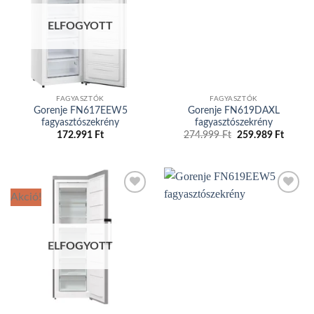
Add to
Add to
wishlist
wishlist
ELFOGYOTT
FAGYASZTÓK
FAGYASZTÓK
Gorenje FN617EEW5
Gorenje FN619DAXL
fagyasztószekrény
fagyasztószekrény
172.991
Ft
274.999
Ft
Original
259.989
Ft
Curren
price
price
was:
is:
274.999 Ft.
259.98
Akció!
Add to
Add to
wishlist
wishlist
ELFOGYOTT