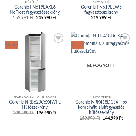
HŰTŐGÉPEK
FAGYASZTÓK
Gorenje FN619EAXL6
Gorenje FN619EEW5
NoFrost fagyasztószekrény
fagyasztószekrény
259.991
Ft
Original
245.990
Ft
Current
219.989
Ft
price
price
was:
is:
259.991 Ft.
245.990 Ft.
Akció!
Akció!
Add to
Add to
wishlist
wishlist
ELFOGYOTT
SZABADONÁLLÓ HŰTŐGÉP
HŰTŐGÉPEK
Gorenje NRB620C6X4WFE
Gorenje NRK418DCS4 inox
Hűtőszekrény
kombinált, alulfagyasztós
hűtőszekrény
209.989
Ft
Original
196.990
Ft
Current
price
price
159.990
Ft
Original
144.990
Ft
Curren
was:
is:
price
price
209.989 Ft.
196.990 Ft.
was:
is:
159.990 Ft.
144.99