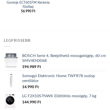
Gorenje ECT601FM Kerámia
főzőlap
56.990
Ft
LEGFRISSEBB
BOSCH Serie 4, Beépíthető mosogatógép, 60 cm
SMV4ENX06E
194.989
Ft
Somogyi Elektronic Home TWFR78 oszlop
ventilátor
14.990
Ft
LG F2X10S7NWK Elöltöltős mosógép, 7 kg
144.990
Ft