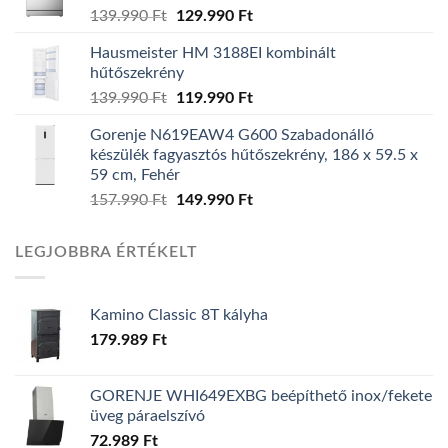
139.990
Ft
Original
129.990
Ft
Current
price
price
Hausmeister HM 3188EI kombinált
was:
is:
hűtőszekrény
139.990 Ft.
129.990 Ft.
139.990
Ft
Original
119.990
Ft
Current
price
price
Gorenje N619EAW4 G600 Szabadonálló
was:
is:
készülék fagyasztós hűtőszekrény, 186 x 59.5 x
139.990 Ft.
119.990 Ft.
59 cm, Fehér
157.990
Ft
Original
149.990
Ft
Current
price
price
was:
is:
LEGJOBBRA ÉRTÉKELT
157.990 Ft.
149.990 Ft.
Kamino Classic 8T kályha
179.989
Ft
GORENJE WHI649EXBG beépíthető inox/fekete
üveg páraelszívó
72.989
Ft