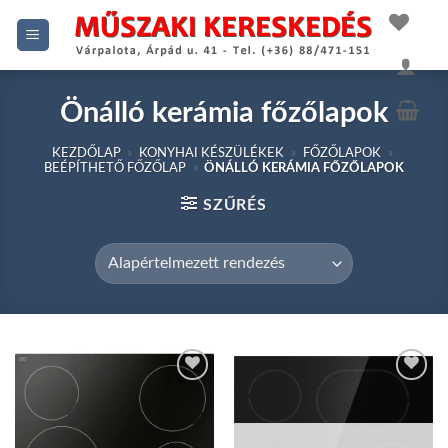
Skip
to
content
Önálló kerámia főzőlapok
KEZDŐLAP
»
KONYHAI KÉSZÜLÉKEK
»
FŐZŐLAPOK
»
BEÉPÍTHETŐ FŐZŐLAP
»
ÖNÁLLÓ KERÁMIA FŐZŐLAPOK
SZŰRÉS
Add to
Add to