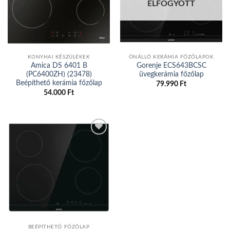
wishlist
wishlist
ELFOGYOTT
KONYHAI KÉSZÜLÉKEK
ÖNÁLLÓ KERÁMIA FŐZŐLAPOK
Amica DS 6401 B
Gorenje ECS643BCSC
(PC6400ZH) (23478)
üvegkerámia főzőlap
Beépíthető kerámia főzőlap
79.990
Ft
54.000
Ft
Add to
wishlist
BEÉPÍTHETŐ FŐZŐLAP