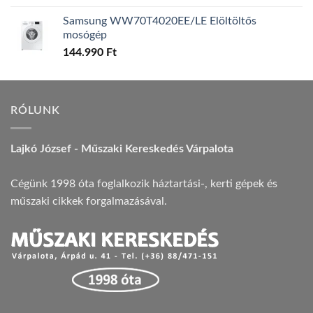
Samsung WW70T4020EE/LE Elöltöltős
mosógép
144.990
Ft
RÓLUNK
Lajkó József - Műszaki Kereskedés Várpalota
Cégünk 1998 óta foglalkozik háztartási-, kerti gépek és
műszaki cikkek forgalmazásával.