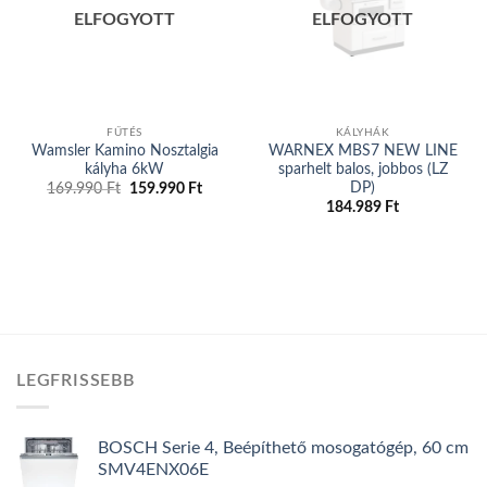
wishlist
wishlist
ELFOGYOTT
ELFOGYOTT
FŰTÉS
KÁLYHÁK
Wamsler Kamino Nosztalgia
WARNEX MBS7 NEW LINE
kályha 6kW
sparhelt balos, jobbos (LZ
DP)
169.990
Ft
Original
159.990
Ft
Current
price
price
184.989
Ft
was:
is:
169.990 Ft.
159.990 Ft.
LEGFRISSEBB
BOSCH Serie 4, Beépíthető mosogatógép, 60 cm
SMV4ENX06E