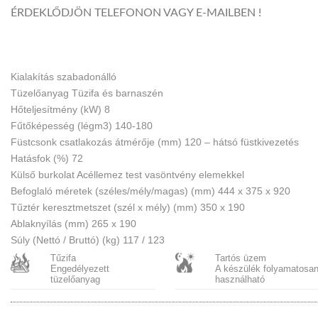
ÉRDEKLŐDJÖN TELEFONON VAGY E-MAILBEN !
Kialakítás szabadonálló
Tüzelőanyag Tüzifa és barnaszén
Hőteljesítmény (kW) 8
Fűtőképesség (légm3) 140-180
Füstcsonk csatlakozás átmérője (mm) 120 – hátsó füstkivezetés
Hatásfok (%) 72
Külső burkolat Acéllemez test vasöntvény elemekkel
Befoglaló méretek (széles/mély/magas) (mm) 444 x 375 x 920
Tűztér keresztmetszet (szél x mély) (mm) 350 x 190
Ablaknyílás (mm) 265 x 190
Súly (Nettó / Bruttó) (kg) 117 / 123
Tűzifa
Tartós üzem
Engedélyezett
A készülék folyamatosa
tüzelőanyag
használható