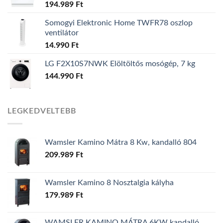
194.989
Ft
Somogyi Elektronic Home TWFR78 oszlop
ventilátor
14.990
Ft
LG F2X10S7NWK Elöltöltős mosógép, 7 kg
144.990
Ft
LEGKEDVELTEBB
Wamsler Kamino Mátra 8 Kw, kandalló 804
209.989
Ft
Wamsler Kamino 8 Nosztalgia kályha
179.989
Ft
WAMSLER KAMINO MÁTRA 6KW kandalló