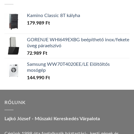
157.990 Ft.
149.990 Ft.
Kamino Classic 8T kályha
179.989
Ft
GORENJE WHI649EXBG beépíthető inox/fekete
üveg páraelszívó
72.989
Ft
Samsung WW70T4020EE/LE Elöltöltős
mosógép
144.990
Ft
RÓLUNK
Lajkó József - Műszaki Kereskedés Várpalota
Cégünk 1998 óta foglalkozik háztartási-, kerti gépek és