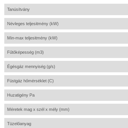
Tanúsítvány
Névleges teljesitmény (kW)
Min-max teljesitmény (kW)
Fűtőképesség (m3)
Égésgáz mennyiség (g/s)
Füstgáz hőmérséklet (C)
Huzatigény Pa
Méretek mag x szél x mély (mm)
Tüzelőanyag