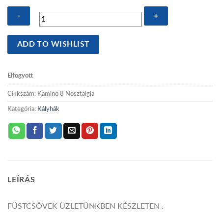
Wamsler
ADD TO WISHLIST
Kamino
8
Nosztalgia
Elfogyott
kályha
Cikkszám:
Kamino 8 Nosztalgia
mennyiség
Kategória:
Kályhák
LEÍRÁS
FÜSTCSÖVEK ÜZLETÜNKBEN KÉSZLETEN .