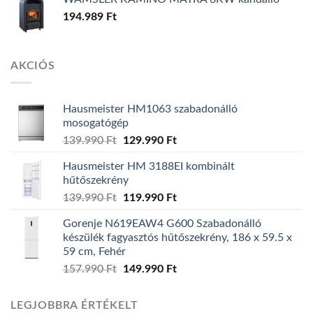
194.989
Ft
AKCIÓS
Hausmeister HM1063 szabadonálló
mosogatógép
139.990
Ft
Original
129.990
Ft
Current
price
price
Hausmeister HM 3188EI kombinált
was:
is:
hűtőszekrény
139.990 Ft.
129.990 Ft.
139.990
Ft
Original
119.990
Ft
Current
price
price
Gorenje N619EAW4 G600 Szabadonálló
was:
is:
készülék fagyasztós hűtőszekrény, 186 x 59.5 x
139.990 Ft.
119.990 Ft.
59 cm, Fehér
157.990
Ft
Original
149.990
Ft
Current
price
price
was:
is:
LEGJOBBRA ÉRTÉKELT