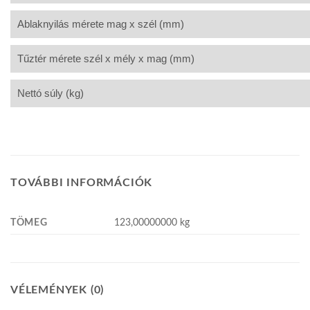
Ablaknyilás mérete mag x szél (mm)
Tűztér mérete szél x mély x mag (mm)
Nettó súly (kg)
TOVÁBBI INFORMÁCIÓK
TÖMEG
123,00000000 kg
VÉLEMÉNYEK (0)