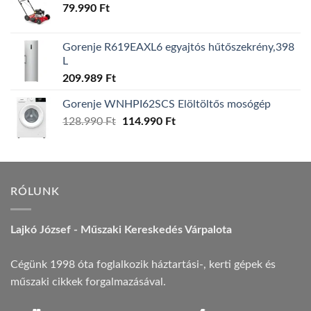
79.990
Ft
Gorenje R619EAXL6 egyajtós hűtőszekrény,398
L
209.989
Ft
Gorenje WNHPI62SCS Elöltöltős mosógép
128.990
Ft
Original
114.990
Ft
Current
price
price
was:
is:
128.990 Ft.
114.990 Ft.
RÓLUNK
Lajkó József - Műszaki Kereskedés Várpalota
Cégünk 1998 óta foglalkozik háztartási-, kerti gépek és
műszaki cikkek forgalmazásával.