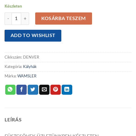
Készleten
Wamsler Denver kályha mennyiség
KOSÁRBA TESZEM
ADD TO WISHLIST
Cikkszám:
DENVER
Kategória:
Kályhák
Márka:
WAMSLER
LEÍRÁS