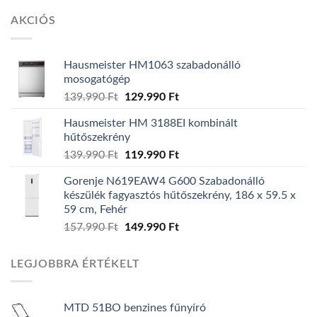
AKCIÓS
Hausmeister HM1063 szabadonálló
mosogatógép
139.990
Ft
Original
129.990
Ft
Current
price
price
Hausmeister HM 3188EI kombinált
was:
is:
hűtőszekrény
139.990 Ft.
129.990 Ft.
139.990
Ft
Original
119.990
Ft
Current
price
price
Gorenje N619EAW4 G600 Szabadonálló
was:
is:
készülék fagyasztós hűtőszekrény, 186 x 59.5 x
139.990 Ft.
119.990 Ft.
59 cm, Fehér
157.990
Ft
Original
149.990
Ft
Current
price
price
was:
is:
LEGJOBBRA ÉRTÉKELT
157.990 Ft.
149.990 Ft.
MTD 51BO benzines fűnyíró