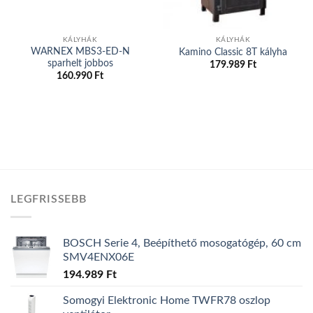
KÁLYHÁK
KÁLYHÁK
WARNEX MBS3-ED-N
Kamino Classic 8T kályha
sparhelt jobbos
179.989
Ft
160.990
Ft
LEGFRISSEBB
BOSCH Serie 4, Beépíthető mosogatógép, 60 cm
SMV4ENX06E
194.989
Ft
Somogyi Elektronic Home TWFR78 oszlop