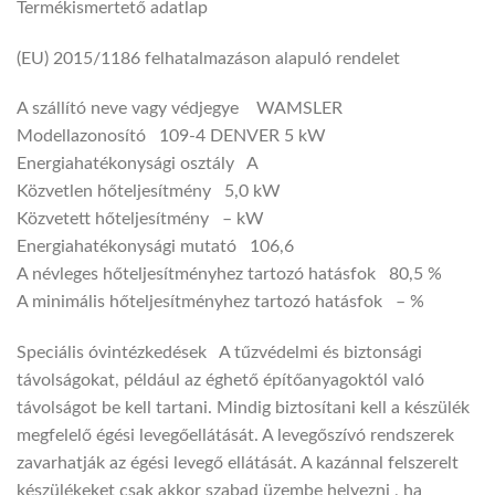
Termékismertető adatlap
(EU) 2015/1186 felhatalmazáson alapuló rendelet
A szállító neve vagy védjegye WAMSLER
Modellazonosító 109-4 DENVER 5 kW
Energiahatékonysági osztály A
Közvetlen hőteljesítmény 5,0 kW
Közvetett hőteljesítmény – kW
Energiahatékonysági mutató 106,6
A névleges hőteljesítményhez tartozó hatásfok 80,5 %
A minimális hőteljesítményhez tartozó hatásfok – %
Speciális óvintézkedések A tűzvédelmi és biztonsági
távolságokat, például az éghető építőanyagoktól való
távolságot be kell tartani. Mindig biztosítani kell a készülék
megfelelő égési levegőellátását. A levegőszívó rendszerek
zavarhatják az égési levegő ellátását. A kazánnal felszerelt
készülékeket csak akkor szabad üzembe helyezni , ha