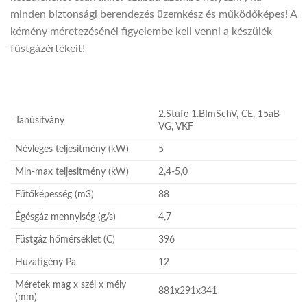
minden biztonsági berendezés üzemkész és működőképes! A
kémény méretezésénél figyelembe kell venni a készülék
füstgázértékeit!
2.Stufe 1.BImSchV, CE, 15aB-
Tanúsítvány
VG, VKF
Névleges teljesitmény (kW)
5
Min-max teljesitmény (kW)
2,4-5,0
Fűtőképesség (m3)
88
Égésgáz mennyiség (g/s)
4,7
Füstgáz hőmérséklet (C)
396
Huzatigény Pa
12
Méretek mag x szél x mély
881x291x341
(mm)