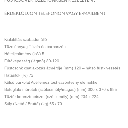
FÜSTCSÖVEK ÜZLETÜNKBEN KÉSZLETEN .
ÉRDEKLŐDJÖN TELEFONON VAGY E-MAILBEN !
Kialakítás szabadonálló
Tüzelőanyag Tüzifa és barnaszén
Hőteljesítmény (kW) 5
Fűtőképesség (légm3) 80-120
Füstcsonk csatlakozás átmérője (mm) 120 – hátsó füstkivezetés
Hatásfok (%) 72
Külső burkolat Acéllemez test vasöntvény elemekkel
Befoglaló méretek (széles/mély/magas) (mm) 300 x 370 x 885
Tűztér keresztmetszet (szél x mély) (mm) 234 x 224
Súly (Nettó / Bruttó) (kg) 65 / 70