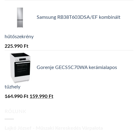
Samsung RB38T603DSA/EF kombinált
hűtőszekrény
225.990
Ft
Gorenje GECS5C70WA kerámialapos
tűzhely
164.990
Ft
Original
159.990
Ft
Current
price
price
RÓLUNK
was:
is:
164.990 Ft.
159.990 Ft.
Lajkó József - Műszaki Kereskedés Várpalota