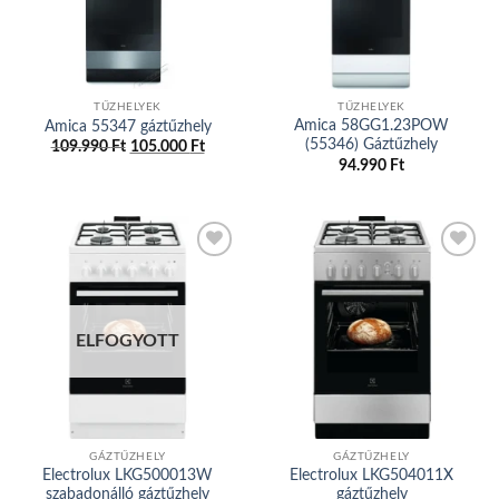
TŰZHELYEK
TŰZHELYEK
Amica 58GG1.23POW
Amica 55347 gáztűzhely
(55346) Gáztűzhely
109.990
Ft
Original
105.000
Ft
Current
price
price
94.990
Ft
was:
is:
109.990 Ft.
105.000 Ft.
Add to
Add to
wishlist
wishlist
ELFOGYOTT
GÁZTŰZHELY
GÁZTŰZHELY
Electrolux LKG500013W
Electrolux LKG504011X
szabadonálló gáztűzhely
gáztűzhely