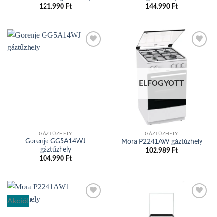
121.990
Ft
144.990
Ft
Add to
Add to
wishlist
wishlist
ELFOGYOTT
GÁZTŰZHELY
GÁZTŰZHELY
Gorenje GG5A14WJ
Mora P2241AW gáztűzhely
gáztűzhely
102.989
Ft
104.990
Ft
Akció!