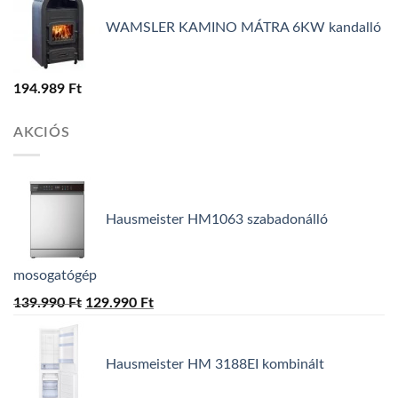
WAMSLER KAMINO MÁTRA 6KW kandalló
194.989
Ft
AKCIÓS
Hausmeister HM1063 szabadonálló
mosogatógép
139.990
Ft
Original
129.990
Ft
Current
price
price
was:
is:
Hausmeister HM 3188EI kombinált
139.990 Ft.
129.990 Ft.