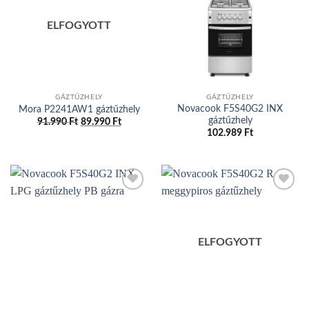
Add to
Add to
wishlist
wishlist
ELFOGYOTT
GÁZTŰZHELY
GÁZTŰZHELY
Novacook F5S40G2 INX
Mora P2241AW1 gáztűzhely
gáztűzhely
91.990
Ft
Original
89.990
Ft
Current
price
price
102.989
Ft
was:
is:
91.990 Ft.
89.990 Ft.
Add to
Add to
wishlist
wishlist
ELFOGYOTT