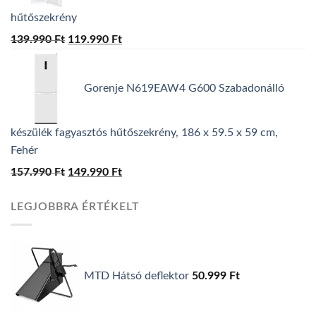
hűtőszekrény
139.990
Ft
Original
119.990
Ft
Current
price
price
was:
is:
Gorenje N619EAW4 G600 Szabadonálló
139.990 Ft.
119.990 Ft.
készülék fagyasztós hűtőszekrény, 186 x 59.5 x 59 cm,
Fehér
157.990
Ft
Original
149.990
Ft
Current
price
price
LEGJOBBRA ÉRTÉKELT
was:
is:
157.990 Ft.
149.990 Ft.
MTD Hátsó deflektor
50.999
Ft