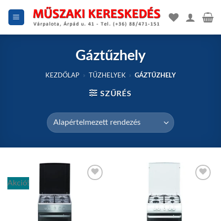
Skip
to
content
Gáztűzhely
KEZDŐLAP
»
TŰZHELYEK
»
GÁZTŰZHELY
SZŰRÉS
Akció!
Add to
Add to
wishlist
wishlist