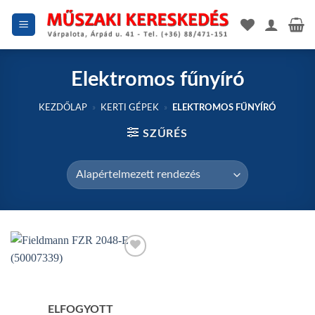
Skip
to
content
Elektromos fűnyíró
KEZDŐLAP
»
KERTI GÉPEK
»
ELEKTROMOS FŰNYÍRÓ
SZŰRÉS
Add to
wishlist
ELFOGYOTT