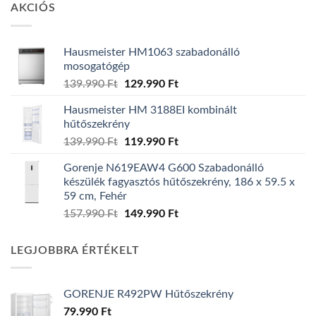
AKCIÓS
Hausmeister HM1063 szabadonálló
mosogatógép
Original
Current
139.990
Ft
129.990
Ft
price
price
Hausmeister HM 3188EI kombinált
was:
is:
hűtőszekrény
139.990 Ft.
129.990 Ft.
Original
Current
139.990
Ft
119.990
Ft
price
price
Gorenje N619EAW4 G600 Szabadonálló
was:
is:
készülék fagyasztós hűtőszekrény, 186 x 59.5 x
139.990 Ft.
119.990 Ft.
59 cm, Fehér
Original
Current
157.990
Ft
149.990
Ft
price
price
was:
is:
LEGJOBBRA ÉRTÉKELT
157.990 Ft.
149.990 Ft.
GORENJE R492PW Hűtőszekrény
79.990
Ft