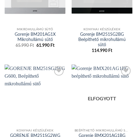
MIKROHULLÁMÚ SÜTŐ
KONYHAI KÉSZÜLÉKEK
Gorenje BM201AG1X
Gorenje BM251SG2BG
Mikrohullámú sütő
Beépíthető mikrohullámú
sütő
65.990
Ft
Original
61.990
Ft
Current
price
price
114.990
Ft
was:
is:
65.990 Ft.
61.990 Ft.
Add to
Add to
wishlist
wishlist
ELFOGYOTT
KONYHAI KÉSZÜLÉKEK
BEÉPÍTHETŐ MIKROHULLÁMÚ SÜTŐ
GORENJE BM251SG2WG
Gorenje BMX201AG1BG