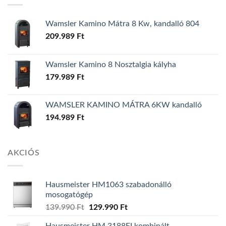
Wamsler Kamino Mátra 8 Kw, kandalló 804
209.989
Ft
Wamsler Kamino 8 Nosztalgia kályha
179.989
Ft
WAMSLER KAMINO MÁTRA 6KW kandalló
194.989
Ft
AKCIÓS
Hausmeister HM1063 szabadonálló
mosogatógép
139.990
Ft
Original
129.990
Ft
Current
price
price
Hausmeister HM 3188EI kombinált