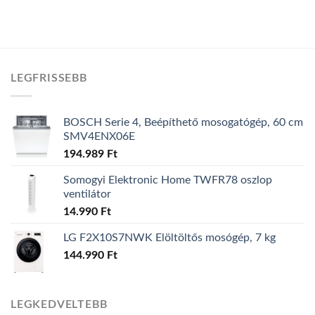
LEGFRISSEBB
BOSCH Serie 4, Beépíthető mosogatógép, 60 cm
SMV4ENX06E
194.989
Ft
Somogyi Elektronic Home TWFR78 oszlop
ventilátor
14.990
Ft
LG F2X10S7NWK Elöltöltős mosógép, 7 kg
144.990
Ft
LEGKEDVELTEBB