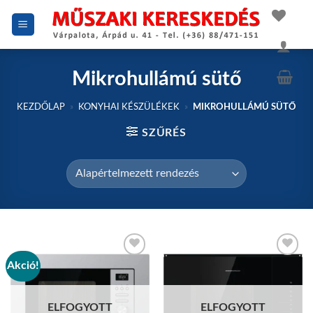
Skip
to
content
Mikrohullámú sütő
KEZDŐLAP
»
KONYHAI KÉSZÜLÉKEK
»
MIKROHULLÁMÚ SÜTŐ
SZŰRÉS
Akció!
Add to
Add to
wishlist
wishlist
ELFOGYOTT
ELFOGYOTT