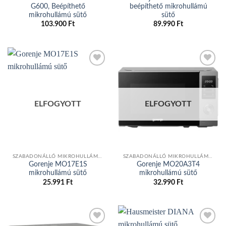
G600, Beépíthető
beépíthető mikrohullámú
mikrohullámú sütő
sütő
103.900
Ft
89.990
Ft
Add to
Add to
wishlist
wishlist
ELFOGYOTT
ELFOGYOTT
SZABADONÁLLÓ MIKROHULLÁMÚ SÜTŐ
SZABADONÁLLÓ MIKROHULLÁMÚ SÜTŐ
Gorenje MO17E1S
Gorenje MO20A3T4
mikrohullámú sütő
mikrohullámú sütő
25.991
Ft
32.990
Ft