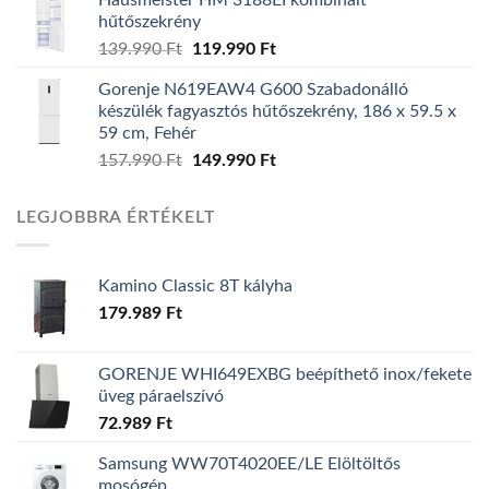
was:
is:
hűtőszekrény
139.990 Ft.
129.990 Ft.
139.990
Ft
Original
119.990
Ft
Current
price
price
Gorenje N619EAW4 G600 Szabadonálló
was:
is:
készülék fagyasztós hűtőszekrény, 186 x 59.5 x
139.990 Ft.
119.990 Ft.
59 cm, Fehér
157.990
Ft
Original
149.990
Ft
Current
price
price
was:
is:
LEGJOBBRA ÉRTÉKELT
157.990 Ft.
149.990 Ft.
Kamino Classic 8T kályha
179.989
Ft
GORENJE WHI649EXBG beépíthető inox/fekete
üveg páraelszívó
72.989
Ft
Samsung WW70T4020EE/LE Elöltöltős
mosógép