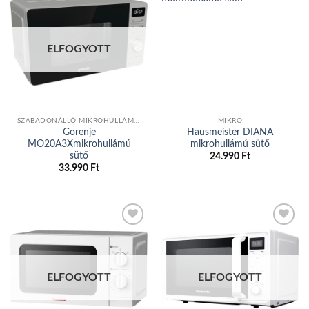
Add to
Add to
wishlist
wishlist
ELFOGYOTT
SZABADONÁLLÓ MIKROHULLÁMÚ SÜTŐ
MIKRO
Gorenje
Hausmeister DIANA
MO20A3Xmikrohullámú
mikrohullámú sütő
sütő
24.990
Ft
33.990
Ft
Add to
Add to
wishlist
wishlist
ELFOGYOTT
ELFOGYOTT