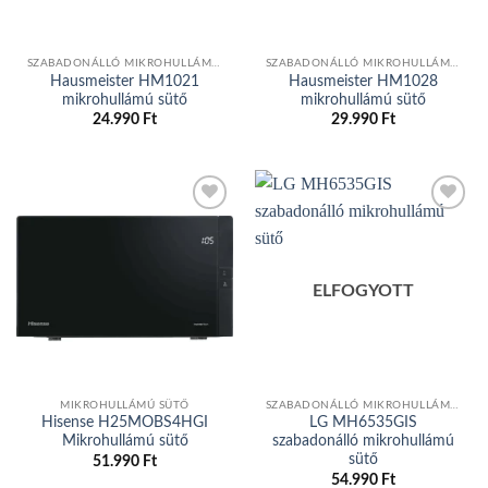
SZABADONÁLLÓ MIKROHULLÁMÚ SÜTŐ
SZABADONÁLLÓ MIKROHULLÁMÚ SÜTŐ
Hausmeister HM1021
Hausmeister HM1028
mikrohullámú sütő
mikrohullámú sütő
24.990
Ft
29.990
Ft
Add to
Add to
wishlist
wishlist
ELFOGYOTT
MIKROHULLÁMÚ SÜTŐ
SZABADONÁLLÓ MIKROHULLÁMÚ SÜTŐ
Hisense H25MOBS4HGI
LG MH6535GIS
Mikrohullámú sütő
szabadonálló mikrohullámú
sütő
51.990
Ft
54.990
Ft