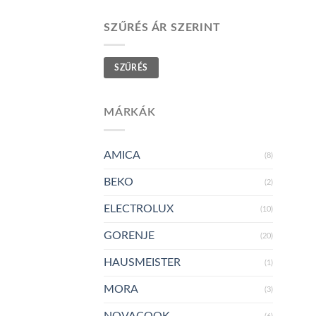
SZŰRÉS ÁR SZERINT
Min
Max
SZŰRÉS
ár
ár
MÁRKÁK
AMICA
(8)
BEKO
(2)
ELECTROLUX
(10)
GORENJE
(20)
HAUSMEISTER
(1)
MORA
(3)
NOVACOOK