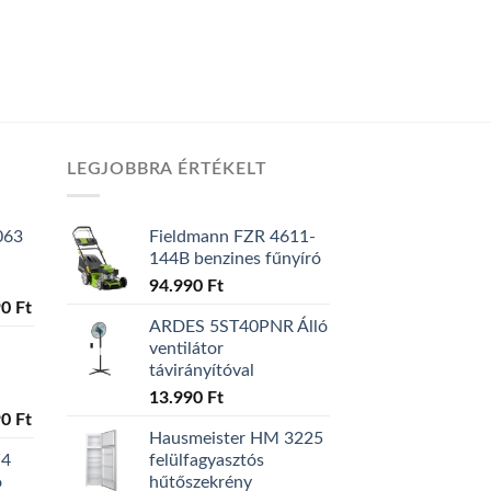
LEGJOBBRA ÉRTÉKELT
063
Fieldmann FZR 4611-
144B benzines fűnyíró
94.990
Ft
al
90
Ft
Current
ARDES 5ST40PNR Álló
price
ventilátor
is:
távirányítóval
0 Ft.
129.990 Ft.
13.990
Ft
al
90
Ft
Current
Hausmeister HM 3225
price
W4
felülfagyasztós
is:
ó
hűtőszekrény
0 Ft.
119.990 Ft.