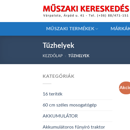
Skip
to
content
MŰSZAKI TERMÉKEK
MÁRKÁ
Tűzhelyek
KEZDŐLAP
»
TŰZHELYEK
KATEGÓRIÁK
Akci
16 teríték
60 cm széles mosogatógép
AKKUMULÁTOR
Akkumulátoros fűnyíró traktor