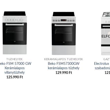
Add to
Add to
ELF
wishlist
wishlist
TŰZHELYEK
KERÁMIALAPOS TŰZHELYEK
GÁZ
eko FSM 57000 GW
Beko FSM57300GW
Electrol
Kerámialapos
kerámialapos tűzhely
szabadoná
villanytűzhely
129.990
Ft
12
125.990
Ft