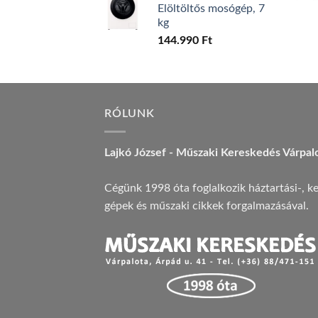
Elöltöltős mosógép, 7
kg
144.990
Ft
RÓLUNK
Lajkó József - Műszaki Kereskedés Várpal
Cégünk 1998 óta foglalkozik háztartási-, ke
gépek és műszaki cikkek forgalmazásával.