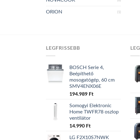
(6)
ORION
(1)
LEGFRISSEBB
LE
BOSCH Serie 4,
Beépíthető
mosogatógép, 60 cm
SMV4ENX06E
194.989
Ft
Somogyi Elektronic
Home TWFR78 oszlop
ventilátor
14.990
Ft
LG F2X10S7NWK