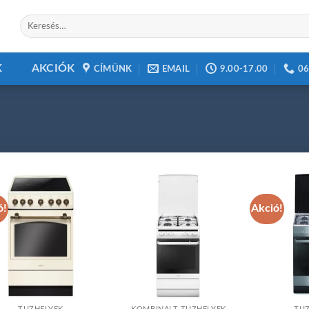
Keresés
a
következőre:
K
AKCIÓK
CÍMÜNK
EMAIL
9.00-17.00
06
ó!
Akció!
Add to
Add to
wishlist
wishlist