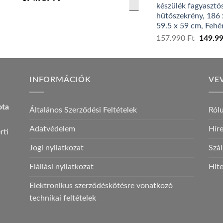
készülék fagyasztó
hűtőszekrény, 186 
59.5 x 59 cm, Fehé
157.990
Ft
Origin
149.9
price
was:
157.99
INFORMÁCIÓK
VE
ota
Általános Szerződési Feltételek
Ról
Adatvédelem
Hír
rti
Jogi nyilatkozat
Szál
Elállási nyilatkozat
Hite
Elektronikus szerződéskötésre vonatkozó
technikai feltételek