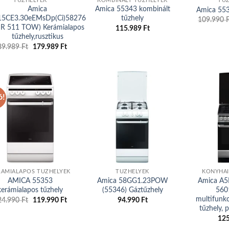
TŰZHELYEK
KOMBINÁLT TŰZHELYEK
TŰ
Amica
Amica 55343 kombinált
Amica 553
15CE3.30eEMsDp(Ci)58276
tűzhely
109.990
SR 511 TOW) Kerámialapos
115.989
Ft
tűzhely,rusztikus
89.989
Ft
Original
179.989
Ft
Current
price
price
was:
is:
189.989 Ft.
179.989 Ft.
ó!
Add to
Add to
wishlist
wishlist
RÁMIALAPOS TŰZHELYEK
TŰZHELYEK
KONYHAI
AMICA 55353
Amica 58GG1.23POW
Amica A5
kerámialapos tűzhely
(55346) Gáztűzhely
560
multifunkc
24.990
Ft
Original
119.990
Ft
Current
94.990
Ft
price
price
tűzhely, 
was:
is:
12
124.990 Ft.
119.990 Ft.