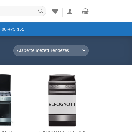
-88-471-151
Add to
Add to
ELFOGYOTT
wishlist
wishlist