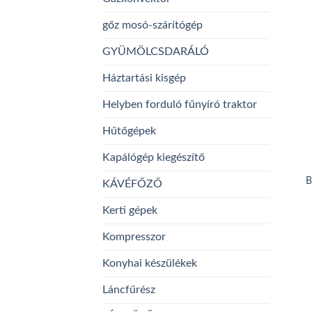
gőz mosó-szárítógép
GYÜMÖLCSDARÁLÓ
Háztartási kisgép
Helyben forduló fűnyíró traktor
Hűtőgépek
Kapálógép kiegészítő
B
KÁVÉFŐZŐ
Kerti gépek
Kompresszor
Konyhai készülékek
Láncfűrész