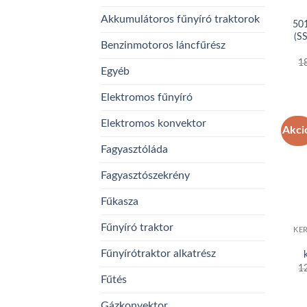
Akkumulátoros fűnyíró traktorok
50
(S
Benzinmotoros láncfűrész
1
Egyéb
Elektromos fűnyíró
Elektromos konvektor
Akci
Fagyasztóláda
Fagyasztószekrény
Fűkasza
Fűnyíró traktor
KE
Fűnyírótraktor alkatrész
1
Fűtés
Gázkonvektor