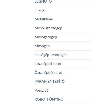
LÉGHŰTŐ
mikro
Mobilklima
Mosó-szárítógép
Mosogatógép
Mosógép
mosógép-szárítógép
összeépítő keret
Összeépítő keret
PÁRAMENTESÍTŐ
Porszívó
ROBOTFŰNYÍRÓ