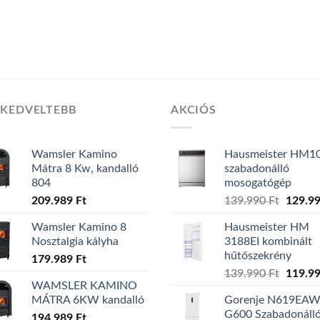
GKEDVELTEBB
AKCIÓS
Wamsler Kamino
Hausmeister HM1
Mátra 8 Kw, kandalló
szabadonálló
804
mosogatógép
209.989
Ft
139.990
Ft
Origin
129.9
price
Wamsler Kamino 8
Hausmeister HM
was:
Nosztalgia kályha
3188EI kombinált
139.99
hűtőszekrény
179.989
Ft
139.990
Ft
Origin
119.9
WAMSLER KAMINO
price
MÁTRA 6KW kandalló
Gorenje N619EA
was:
G600 Szabadonáll
194.989
Ft
139.99