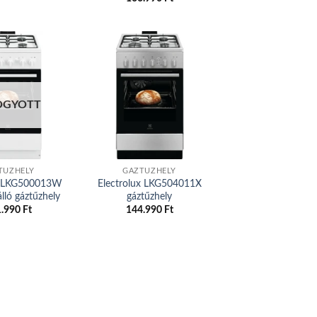
Add to
Add to
OGYOTT
wishlist
wishlist
TŰZHELY
GÁZTŰZHELY
ux LKG500013W
Electrolux LKG504011X
lló gáztűzhely
gáztűzhely
1.990
Ft
144.990
Ft