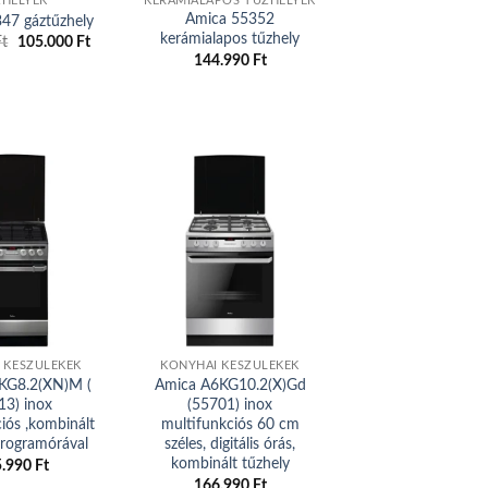
ZHELYEK
KERÁMIALAPOS TŰZHELYEK
Amica 55352
47 gáztűzhely
kerámialapos tűzhely
Ft
Original
105.000
Ft
Current
price
price
144.990
Ft
was:
is:
109.990 Ft.
105.000 Ft.
Add to
Add to
wishlist
wishlist
 KÉSZÜLÉKEK
KONYHAI KÉSZÜLÉKEK
KG8.2(XN)M (
Amica A6KG10.2(X)Gd
13) inox
(55701) inox
iós ,kombinált
multifunkciós 60 cm
programórával
széles, digitális órás,
kombinált tűzhely
5.990
Ft
166.990
Ft