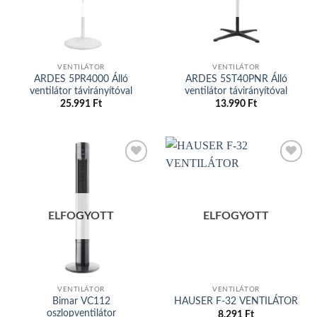
VENTILÁTOR
VENTILÁTOR
ARDES 5PR4000 Álló
ARDES 5ST40PNR Álló
ventilátor távirányítóval
ventilátor távirányítóval
25.991
Ft
13.990
Ft
Add to
Add to
wishlist
wishlist
ELFOGYOTT
ELFOGYOTT
VENTILÁTOR
VENTILÁTOR
Bimar VC112
HAUSER F-32 VENTILÁTOR
oszlopventilátor
8.291
Ft