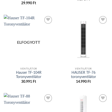
29.990
Ft
Add to
Add to
wishlist
wishlist
ELFOGYOTT
VENTILÁTOR
VENTILÁTOR
Hauser TF-104R
HAUSER TF-76
Toronyventilátor
toronyventilátor
30.991
Ft
14.990
Ft