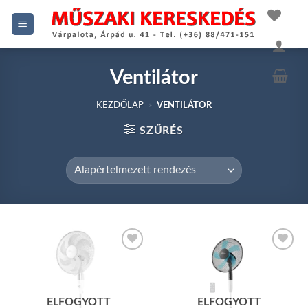
Skip
to
content
Ventilátor
KEZDŐLAP
»
VENTILÁTOR
SZŰRÉS
Add to
Add to
wishlist
wishlist
ELFOGYOTT
ELFOGYOTT