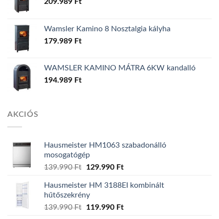
209.989
Ft
Wamsler Kamino 8 Nosztalgia kályha
179.989
Ft
WAMSLER KAMINO MÁTRA 6KW kandalló
194.989
Ft
AKCIÓS
Hausmeister HM1063 szabadonálló
mosogatógép
139.990
Ft
Original
129.990
Ft
Current
price
price
Hausmeister HM 3188EI kombinált
was:
is:
hűtőszekrény
139.990 Ft.
129.990 Ft.
139.990
Ft
Original
119.990
Ft
Current
price
price