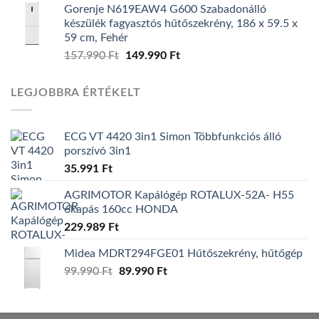
Gorenje N619EAW4 G600 Szabadonálló
was:
is:
készülék fagyasztós hűtőszekrény, 186 x 59.5 x
139.990 Ft.
119.990 Ft.
59 cm, Fehér
157.990
Ft
Original
149.990
Ft
Current
price
price
was:
is:
LEGJOBBRA ÉRTÉKELT
157.990 Ft.
149.990 Ft.
ECG VT 4420 3in1 Simon Többfunkciós álló
porszívó 3in1
35.991
Ft
AGRIMOTOR Kapálógép ROTALUX-52A- H55
6kapás 160cc HONDA
229.989
Ft
Midea MDRT294FGE01 Hűtőszekrény, hűtőgép
99.990
Ft
Original
89.990
Ft
Current
price
price
was:
is:
99.990 Ft.
89.990 Ft.