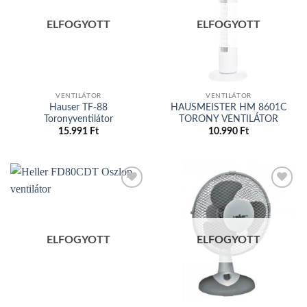
Add to
Add to
wishlist
wishlist
ELFOGYOTT
ELFOGYOTT
VENTILÁTOR
VENTILÁTOR
Hauser TF-88
HAUSMEISTER HM 8601C
Toronyventilátor
TORONY VENTILÁTOR
15.991
Ft
10.990
Ft
Add to
Add to
wishlist
wishlist
ELFOGYOTT
ELFOGYOTT