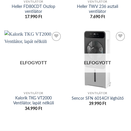
VENTILÁTOR
VENTILÁTOR
Heller FD80CDT Oszlop
Heller TWV 236 asztali
ventilátor
ventilátor
17.990
Ft
7.690
Ft
Add to
Add to
wishlist
wishlist
ELFOGYOTT
ELFOGYOTT
VENTILÁTOR
VENTILÁTOR
Kalorik TKG VT2000
Sencor SFN 6014GY léghűtő
Ventilátor, lapát nélküli
39.990
Ft
34.990
Ft