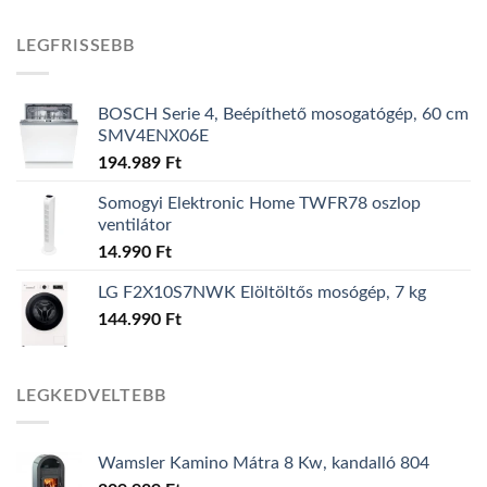
LEGFRISSEBB
BOSCH Serie 4, Beépíthető mosogatógép, 60 cm
SMV4ENX06E
194.989
Ft
Somogyi Elektronic Home TWFR78 oszlop
ventilátor
14.990
Ft
LG F2X10S7NWK Elöltöltős mosógép, 7 kg
144.990
Ft
LEGKEDVELTEBB
Wamsler Kamino Mátra 8 Kw, kandalló 804