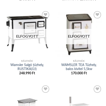
price
price
was:
is:
169.990 Ft.
159.99
Add to
Add to
wishlist
wishlist
ELFOGYOTT
ELFOGYOTT
KÁLYHÁK
KÁLYHÁK
Wamsler Salgó tűzhely,
WAMSLER TEA Tűzhely,
RUSTIKA(ÚJ)
balos kivitel 5,5kw
248.990
Ft
170.000
Ft