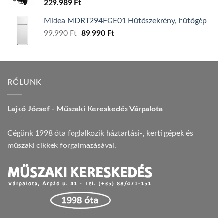
229.989
Ft
Midea MDRT294FGE01 Hűtőszekrény, hűtőgép
99.990
Ft
Original
89.990
Ft
Current
price
price
was:
is:
99.990 Ft.
89.990 Ft.
RÓLUNK
Lajkó József - Műszaki Kereskedés Várpalota
Cégünk 1998 óta foglalkozik háztartási-, kerti gépek és
műszaki cikkek forgalmazásával.