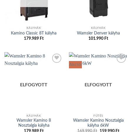
KÁLYHÁK
KÁLYHÁK
Kamino Classic 8T kályha
Wamsler Denver kályha
179.989
Ft
101.990
Ft
Akció!
Add to
Add to
wishlist
wishlist
ELFOGYOTT
ELFOGYOTT
KÁLYHÁK
FŰTÉS
Wamsler Kamino 8
Wamsler Kamino Nosztalgia
Nosztalgia kályha
kályha 6kW
179.989
Ft
169.990
Ft
Original
159.990
Ft
Curren