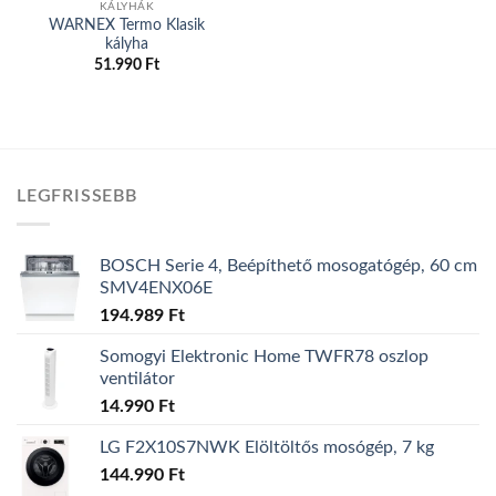
KÁLYHÁK
WARNEX Termo Klasik
kályha
51.990
Ft
LEGFRISSEBB
BOSCH Serie 4, Beépíthető mosogatógép, 60 cm
SMV4ENX06E
194.989
Ft
Somogyi Elektronic Home TWFR78 oszlop
ventilátor
14.990
Ft
LG F2X10S7NWK Elöltöltős mosógép, 7 kg
144.990
Ft