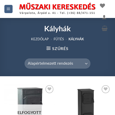
Skip
to
content
Kályhák
KEZDŐLAP
»
FŰTÉS
»
KÁLYHÁK
SZŰRÉS
Add to
Add to
wishlist
wishlist
ELFOGYOTT