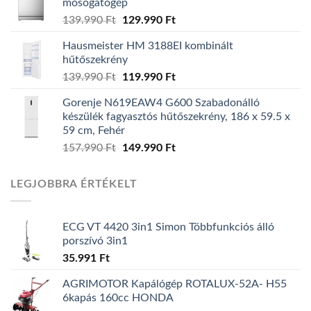
mosogatógép
139.990
Ft
Original
129.990
Ft
Current
price
price
Hausmeister HM 3188EI kombinált
was:
is:
hűtőszekrény
139.990 Ft.
129.990 Ft.
139.990
Ft
Original
119.990
Ft
Current
price
price
Gorenje N619EAW4 G600 Szabadonálló
was:
is:
készülék fagyasztós hűtőszekrény, 186 x 59.5 x
139.990 Ft.
119.990 Ft.
59 cm, Fehér
157.990
Ft
Original
149.990
Ft
Current
price
price
was:
is:
LEGJOBBRA ÉRTÉKELT
157.990 Ft.
149.990 Ft.
ECG VT 4420 3in1 Simon Többfunkciós álló
porszívó 3in1
35.991
Ft
AGRIMOTOR Kapálógép ROTALUX-52A- H55
6kapás 160cc HONDA