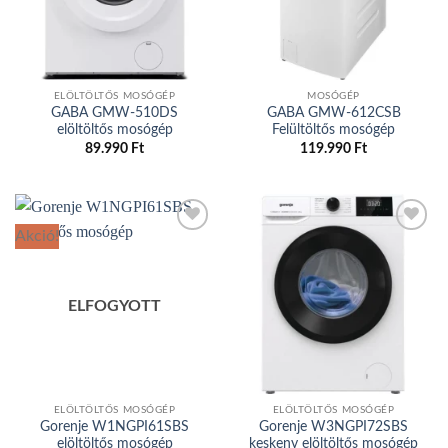
ELÖLTÖLTŐS MOSÓGÉP
MOSÓGÉP
GABA GMW-510DS
GABA GMW-612CSB
elöltöltős mosógép
Felültöltős mosógép
89.990
Ft
119.990
Ft
Akció!
Add to
Add to
wishlist
wishlist
ELFOGYOTT
ELÖLTÖLTŐS MOSÓGÉP
ELÖLTÖLTŐS MOSÓGÉP
Gorenje W1NGPI61SBS
Gorenje W3NGPI72SBS
elöltöltős mosógép
keskeny elöltöltős mosógép