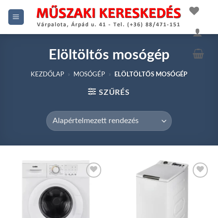
Skip
to
content
Elöltöltős mosógép
KEZDŐLAP
»
MOSÓGÉP
»
ELÖLTÖLTŐS MOSÓGÉP
SZŰRÉS
Add to
Add to
wishlist
wishlist