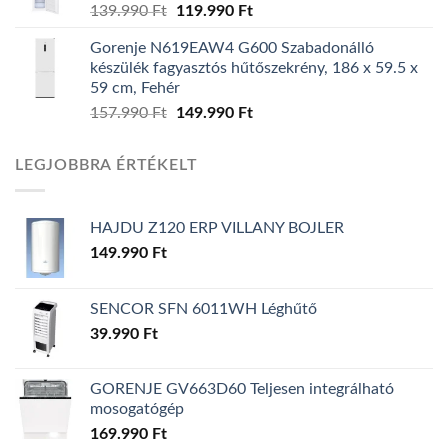
139.990
Ft
Original
119.990
Ft
Current
price
price
Gorenje N619EAW4 G600 Szabadonálló
was:
is:
készülék fagyasztós hűtőszekrény, 186 x 59.5 x
139.990 Ft.
119.990 Ft.
59 cm, Fehér
157.990
Ft
Original
149.990
Ft
Current
price
price
was:
is:
LEGJOBBRA ÉRTÉKELT
157.990 Ft.
149.990 Ft.
HAJDU Z120 ERP VILLANY BOJLER
149.990
Ft
SENCOR SFN 6011WH Léghűtő
39.990
Ft
GORENJE GV663D60 Teljesen integrálható
mosogatógép
169.990
Ft