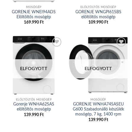
MOSÓGÉP
ELÖLTÖLTŐS MOSÓGÉP
GORENJE WNEI94ADS
GORENJE WNGPI61SBS
Elöltöltős mosógép
elöltöltős mosógép
169.990
Ft
109.990
Ft
Add to
Add to
wishlist
wishlist
ELFOGYOTT
ELFOGYOTT
ELÖLTÖLTŐS MOSÓGÉP
MOSÓGÉP
Gorenje WNHA62SAS
GORENJE WNHA74SASEU
elöltöltős mosógép
G600 Szabadonálló készülék
mosógép, 7 kg, 1400 rpm
139.990
Ft
139.990
Ft