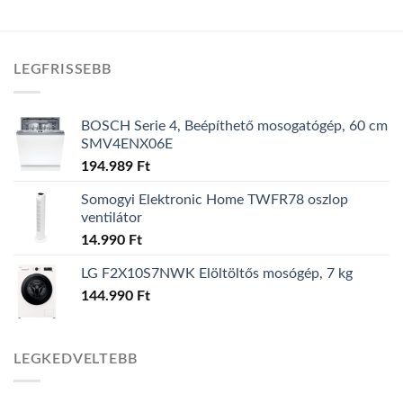
LEGFRISSEBB
BOSCH Serie 4, Beépíthető mosogatógép, 60 cm
SMV4ENX06E
194.989
Ft
Somogyi Elektronic Home TWFR78 oszlop
ventilátor
14.990
Ft
LG F2X10S7NWK Elöltöltős mosógép, 7 kg
144.990
Ft
LEGKEDVELTEBB