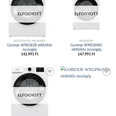
Add to
Add to
wishlist
wishlist
ELFOGYOTT
ELFOGYOTT
ELÖLTÖLTŐS MOSÓGÉP
MOSÓGÉP
Gorenje WNEI82B elöltöltős
Gorenje WNEI84BS
mosógép
elöltöltős mosógép
142.991
Ft
147.991
Ft
Add to
Add to
wishlist
wishlist
ELFOGYOTT