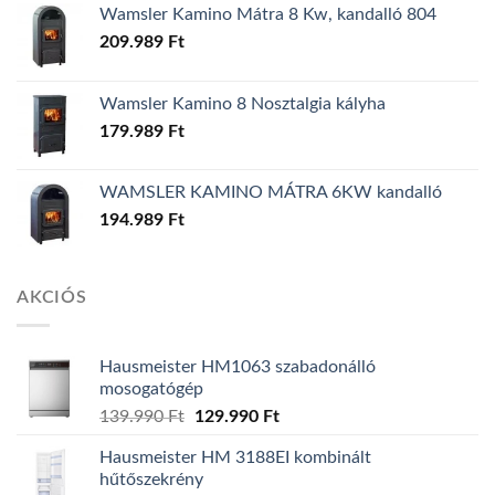
Wamsler Kamino Mátra 8 Kw, kandalló 804
209.989
Ft
Wamsler Kamino 8 Nosztalgia kályha
179.989
Ft
WAMSLER KAMINO MÁTRA 6KW kandalló
194.989
Ft
AKCIÓS
Hausmeister HM1063 szabadonálló
mosogatógép
139.990
Ft
Original
129.990
Ft
Current
price
price
Hausmeister HM 3188EI kombinált
was:
is:
hűtőszekrény
139.990 Ft.
129.990 Ft.