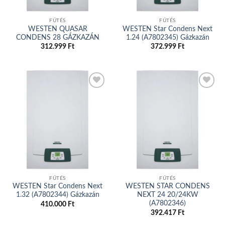
FŰTÉS
FŰTÉS
WESTEN QUASAR
WESTEN Star Condens Next
CONDENS 28 GÁZKAZÁN
1.24 (A7802345) Gázkazán
312.999
Ft
372.999
Ft
Add to
Add to
wishlist
wishlist
FŰTÉS
FŰTÉS
WESTEN Star Condens Next
WESTEN STAR CONDENS
1.32 (A7802344) Gázkazán
NEXT 24 20/24KW
(A7802346)
410.000
Ft
392.417
Ft