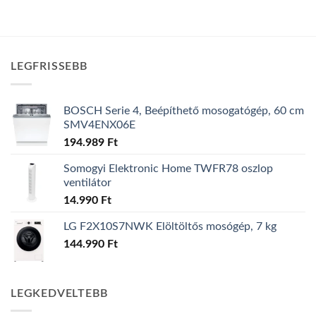
LEGFRISSEBB
BOSCH Serie 4, Beépíthető mosogatógép, 60 cm
SMV4ENX06E
194.989
Ft
Somogyi Elektronic Home TWFR78 oszlop
ventilátor
14.990
Ft
LG F2X10S7NWK Elöltöltős mosógép, 7 kg
144.990
Ft
LEGKEDVELTEBB