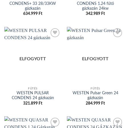
CONDENS+ 33 28/33KW
CONDENS 1.24 fűtő
gázkazán
gázkazán 24kw
634.999
Ft
342.989
Ft
Add to
Add to
wishlist
wishlist
ELFOGYOTT
ELFOGYOTT
FŰTÉS
FŰTÉS
WESTEN PULSAR
WESTEN Pulsar Green 24
CONDENS 24 gázkazán
gázkazán
321.899
Ft
284.999
Ft