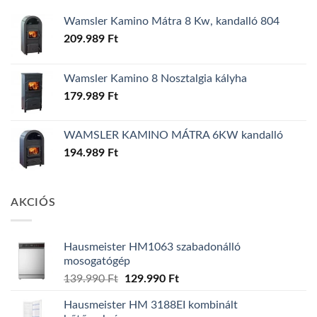
Wamsler Kamino Mátra 8 Kw, kandalló 804
209.989
Ft
Wamsler Kamino 8 Nosztalgia kályha
179.989
Ft
WAMSLER KAMINO MÁTRA 6KW kandalló
194.989
Ft
AKCIÓS
Hausmeister HM1063 szabadonálló
mosogatógép
Original
Current
139.990
Ft
129.990
Ft
price
price
Hausmeister HM 3188EI kombinált
was:
is: