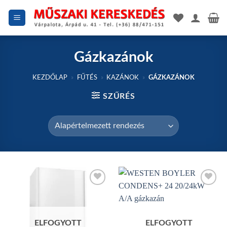
Skip
to
content
Gázkazánok
KEZDŐLAP
»
FŰTÉS
»
KAZÁNOK
»
GÁZKAZÁNOK
SZŰRÉS
Add to
Add to
wishlist
wishlist
ELFOGYOTT
ELFOGYOTT