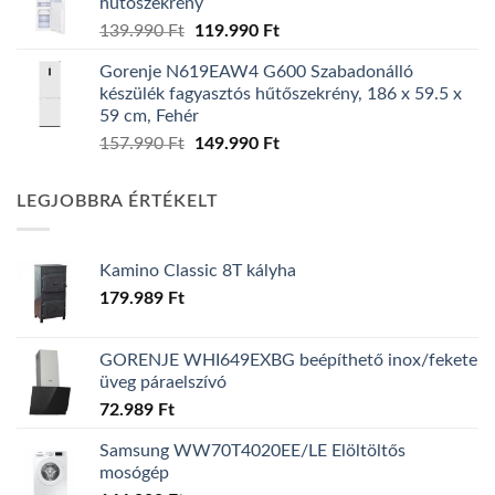
hűtőszekrény
139.990 Ft.
129.990 Ft.
Original
Current
139.990
Ft
119.990
Ft
price
price
Gorenje N619EAW4 G600 Szabadonálló
was:
is:
készülék fagyasztós hűtőszekrény, 186 x 59.5 x
139.990 Ft.
119.990 Ft.
59 cm, Fehér
Original
Current
157.990
Ft
149.990
Ft
price
price
was:
is:
LEGJOBBRA ÉRTÉKELT
157.990 Ft.
149.990 Ft.
Kamino Classic 8T kályha
179.989
Ft
GORENJE WHI649EXBG beépíthető inox/fekete
üveg páraelszívó
72.989
Ft
Samsung WW70T4020EE/LE Elöltöltős
mosógép