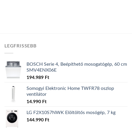
259.991 Ft.
245.99
LEGFRISSEBB
BOSCH Serie 4, Beépíthető mosogatógép, 60 cm
SMV4ENX06E
194.989
Ft
Somogyi Elektronic Home TWFR78 oszlop
ventilátor
14.990
Ft
LG F2X10S7NWK Elöltöltős mosógép, 7 kg
144.990
Ft