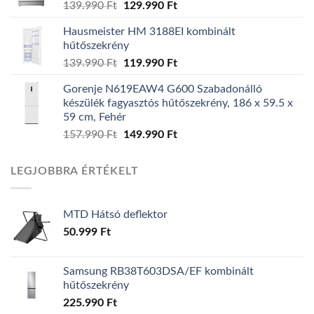
Original
Current
139.990
Ft
129.990
Ft
price
price
Hausmeister HM 3188EI kombinált
was:
is:
hűtőszekrény
139.990 Ft.
129.990 Ft.
Original
Current
139.990
Ft
119.990
Ft
price
price
Gorenje N619EAW4 G600 Szabadonálló
was:
is:
készülék fagyasztós hűtőszekrény, 186 x 59.5 x
139.990 Ft.
119.990 Ft.
59 cm, Fehér
Original
Current
157.990
Ft
149.990
Ft
price
price
was:
is:
LEGJOBBRA ÉRTÉKELT
157.990 Ft.
149.990 Ft.
MTD Hátsó deflektor
50.999
Ft
Samsung RB38T603DSA/EF kombinált
hűtőszekrény
225.990
Ft