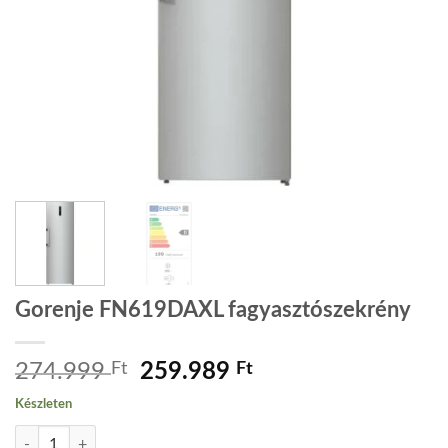
Gorenje FN619DAXL fagyasztószekrény
Original
Current
274.999
Ft
259.989
Ft
price
price
Készleten
was:
is:
Gorenje FN619DAXL fagyasztószekrény mennyiség
274.999 Ft.
259.989 Ft.