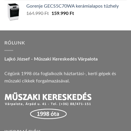
Gorenje GECS5C70WA kerámialapos tűzhely
Original
Current
164.990
Ft
159.990
Ft
price
price
was:
is:
164.990 Ft.
159.990 Ft.
RÓLUNK
Lajkó József - Műszaki Kereskedés Várpalota
Cégünk 1998 óta foglalkozik háztartási-, kerti gépek és
műszaki cikkek forgalmazásával.