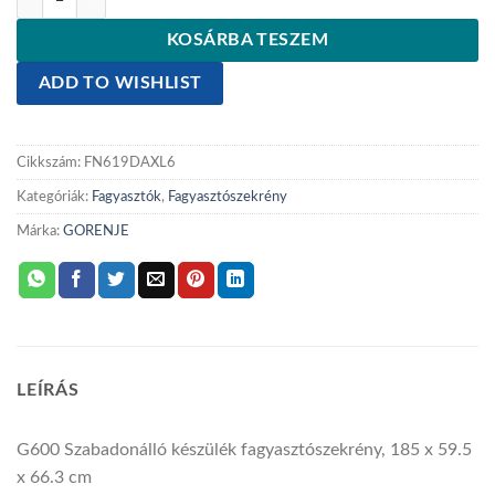
KOSÁRBA TESZEM
ADD TO WISHLIST
Cikkszám:
FN619DAXL6
Kategóriák:
Fagyasztók
,
Fagyasztószekrény
Márka:
GORENJE
LEÍRÁS
G600
Szabadonálló készülék fagyasztószekrény, 185 x 59.5
x 66.3 cm