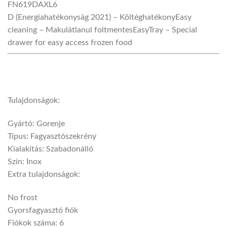
FN619DAXL6
D (Energiahatékonyság 2021)
– Költéghatékony
Easy
cleaning
– Makulátlanul foltmentes
EasyTray
– Special
drawer for easy access frozen food
Tulajdonságok:
Gyártó: Gorenje
Típus: Fagyasztószekrény
Kialakítás: Szabadonálló
Szín: Inox
Extra tulajdonságok:
No frost
Gyorsfagyasztó fiók
Fiókok száma: 6