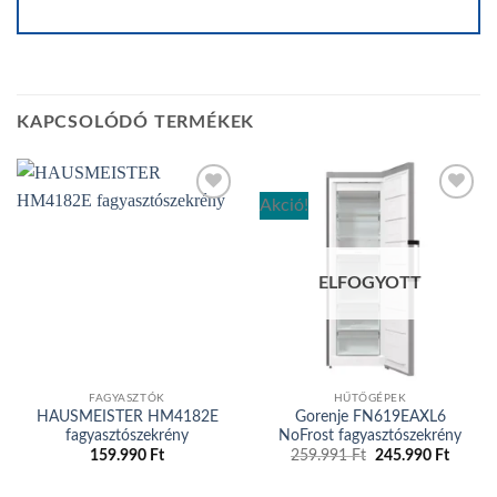
KAPCSOLÓDÓ TERMÉKEK
Akció!
Add to
Add to
wishlist
wishlist
ELFOGYOTT
FAGYASZTÓK
HŰTŐGÉPEK
HAUSMEISTER HM4182E
Gorenje FN619EAXL6
fagyasztószekrény
NoFrost fagyasztószekrény
Original
Curren
159.990
Ft
259.991
Ft
245.990
Ft
price
price
was:
is: