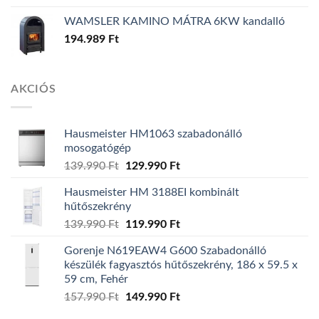
WAMSLER KAMINO MÁTRA 6KW kandalló
194.989
Ft
AKCIÓS
Hausmeister HM1063 szabadonálló
mosogatógép
139.990
Ft
Original
129.990
Ft
Current
price
price
Hausmeister HM 3188EI kombinált
was:
is:
hűtőszekrény
139.990 Ft.
129.990 Ft.
139.990
Ft
Original
119.990
Ft
Current
price
price
Gorenje N619EAW4 G600 Szabadonálló
was:
is:
készülék fagyasztós hűtőszekrény, 186 x 59.5 x
139.990 Ft.
119.990 Ft.
59 cm, Fehér
157.990
Ft
Original
149.990
Ft
Current
price
price