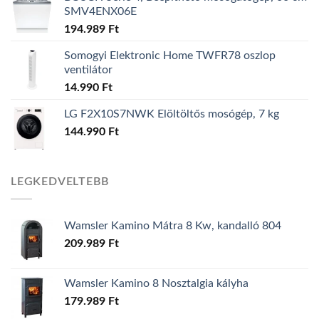
SMV4ENX06E
194.989
Ft
Somogyi Elektronic Home TWFR78 oszlop
ventilátor
14.990
Ft
LG F2X10S7NWK Elöltöltős mosógép, 7 kg
144.990
Ft
LEGKEDVELTEBB
Wamsler Kamino Mátra 8 Kw, kandalló 804
209.989
Ft
Wamsler Kamino 8 Nosztalgia kályha
179.989
Ft