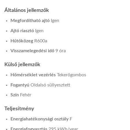
Általános jellemzők
Megfordítható ajtó
Igen
Ajtó riasztó
Igen
Hűtőközeg
R600a
Visszamelegedési idő
9 óra
Külső jellemzők
Hőmérséklet vezérlés
Tekerőgombos
Fogantyú
Oldalsó süllyesztett
Szín
Fehér
Teljesítmény
Energiahatékonysági osztály
F
Energiafogyasztás
295 kWh/year