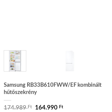
Samsung RB33B610FWW/EF kombinált
hűtőszekrény
174.989
Ft
Original
164.990
Ft
Current