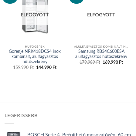
Add to
Add to
wishlist
wishlist
ELFOGYOTT
ELFOGYOTT
HŰTŐGÉPEK
ALULFAGYASZTÓS KOMBINÁLT HŰTŐGÉP
Gorenje NRK418DCS4 inox
Samsung RB34C600ESA
kombinált, alulfagyasztós
alulfagyasztós hűtőszekrény
hűtőszekrény
179.989
Ft
Original
169.990
Ft
Curren
price
price
159.990
Ft
Original
144.990
Ft
Current
was:
is:
price
price
179.989 Ft.
169.99
was:
is:
159.990 Ft.
144.990 Ft.
LEGFRISSEBB
BOSCH Serie 4, Beépíthető mosogatógép, 60 cm