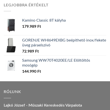
was:
is:
LEGJOBBRA ÉRTÉKELT
157.990 Ft.
149.990 Ft.
Kamino Classic 8T kályha
179.989
Ft
GORENJE WHI649EXBG beépíthető inox/fekete
üveg páraelszívó
72.989
Ft
Samsung WW70T4020EE/LE Elöltöltős
mosógép
144.990
Ft
RÓLUNK
Lajkó József - Műszaki Kereskedés Várpalota