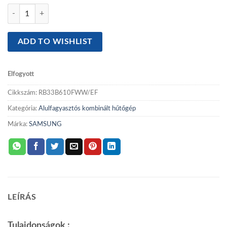
price
price
Samsung RB33B610FWW/EF kombinált hűtőszekrény mennyiség
was:
is:
174.989 Ft.
164.990 Ft.
ADD TO WISHLIST
Elfogyott
Cikkszám:
RB33B610FWW/EF
Kategória:
Alulfagyasztós kombinált hűtőgép
Márka:
SAMSUNG
LEÍRÁS
Tulajdonságok :