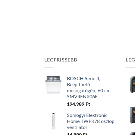
LEGFRISSEBB
LE
BOSCH Serie 4,
Beépíthető
mosogatógép, 60 cm
SMV4ENX06E
194.989
Ft
Somogyi Elektronic
Home TWFR78 oszlop
ventilátor