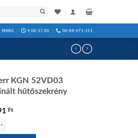
EMAIL
9.00-17.00
06-88-471-151
herr KGN 52VD03
nált hűtőszekrény
91
Ft
GN 52VD03 kombinált hűtőszekrény mennyiség