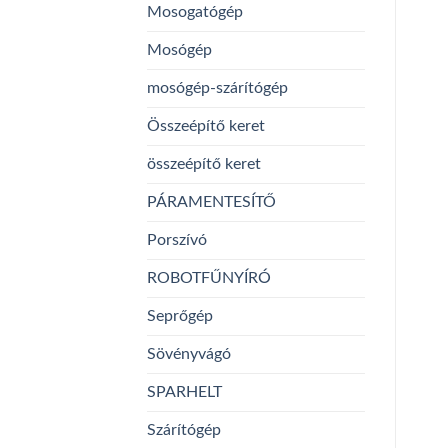
Mosogatógép
Mosógép
mosógép-szárítógép
Összeépítő keret
összeépítő keret
PÁRAMENTESÍTŐ
Porszívó
ROBOTFŰNYÍRÓ
Seprőgép
Sövényvágó
SPARHELT
Szárítógép