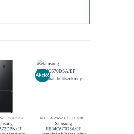
Akció!
Add to
Add to
wishlist
wishlist
ALULFAGYASZTÓS KOMBINÁLT HŰTŐGÉP
ALULFAGYASZTÓS KOMBINÁLT HŰTŐGÉP
amsung
Samsung
Hausmeister HM
672DBN/EF
RB34C670DSA/EF
kombinált hűtősz