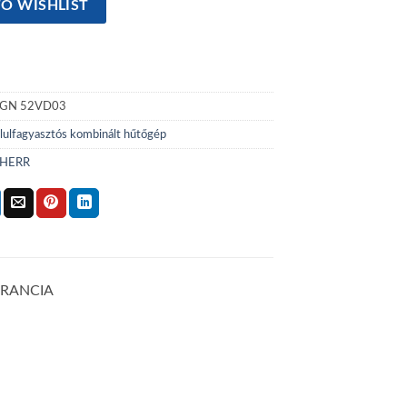
O WISHLIST
GN 52VD03
lulfagyasztós kombinált hűtőgép
BHERR
GARANCIA