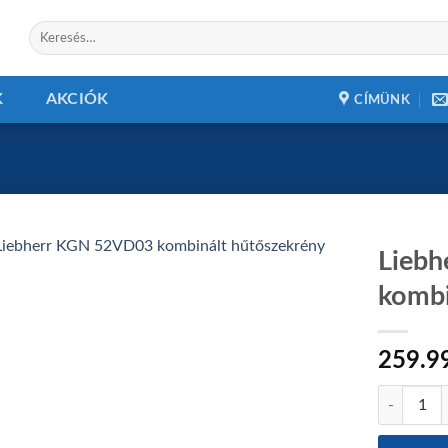
Keresés
a
következőre:
K
AKCIÓK
CÍMÜNK
Lieb
kombi
Add to
wishlist
259.9
Liebherr K