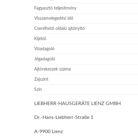
Fagyasztó teljesítmény
Visszamelegedési idő
Cserélhető oldalú ajtónyitó
Kijelző
Vízadagoló
Jégadagoló
Ajtórekeszek száma
Zajszint
Szín
LIEBHERR-HAUSGERÄTE LIENZ GMBH
Dr.-Hans-Liebherr-Straße 1
A-9900 Lienz