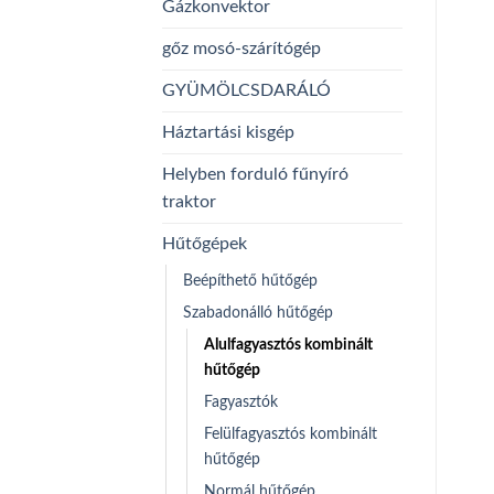
Gázkonvektor
gőz mosó-szárítógép
GYÜMÖLCSDARÁLÓ
Háztartási kisgép
Helyben forduló fűnyíró
traktor
Hűtőgépek
Beépíthető hűtőgép
Szabadonálló hűtőgép
Alulfagyasztós kombinált
hűtőgép
Fagyasztók
Felülfagyasztós kombinált
hűtőgép
Normál hűtőgép