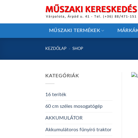
Skip
to
content
MŰSZAKI TERMÉKEK
MÁRKÁ
KEZDŐLAP
»
SHOP
KATEGÓRIÁK
16 teríték
60 cm széles mosogatógép
AKKUMULÁTOR
Akkumulátoros fűnyíró traktor