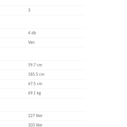
3
4 db
Van
59.7 cm
185.5 cm
67.5 cm
69.1 kg
227 liter
103 liter