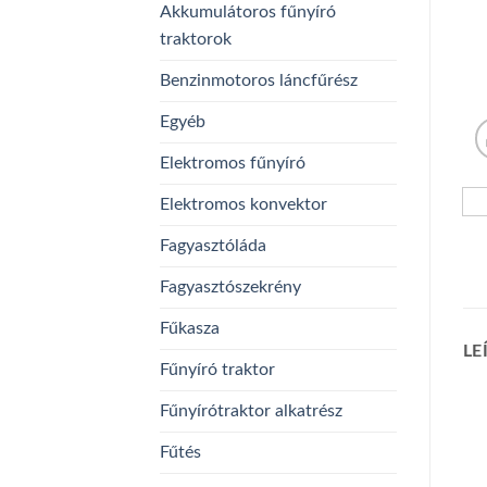
Akkumulátoros fűnyíró
traktorok
Benzinmotoros láncfűrész
Egyéb
Elektromos fűnyíró
Elektromos konvektor
Fagyasztóláda
Fagyasztószekrény
Fűkasza
LE
Fűnyíró traktor
Fűnyírótraktor alkatrész
Fűtés