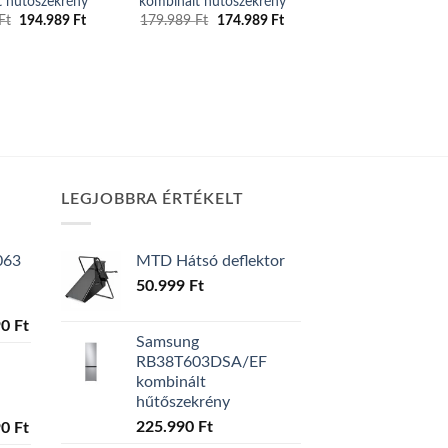
t hűtőszekrény
kombinált hűtőszekrény
109.990
Ft
Original
Current
Original
Current
Ft
194.989
Ft
179.989
Ft
174.989
Ft
price
price
price
price
was:
is:
was:
is:
225.990 Ft.
194.989 Ft.
179.989 Ft.
174.989 Ft.
LEGJOBBRA ÉRTÉKELT
063
MTD Hátsó deflektor
50.999
Ft
l
Current
90
Ft
Samsung
price
RB38T603DSA/EF
is:
kombinált
0 Ft.
129.990 Ft.
hűtőszekrény
l
Current
225.990
Ft
90
Ft