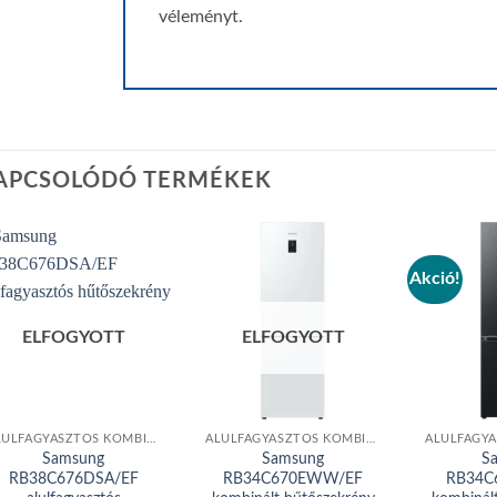
véleményt.
APCSOLÓDÓ TERMÉKEK
Akció!
Add to
Add to
wishlist
wishlist
ELFOGYOTT
ELFOGYOTT
ALULFAGYASZTÓS KOMBINÁLT HŰTŐGÉP
ALULFAGYASZTÓS KOMBINÁLT HŰTŐGÉP
Samsung
Samsung
S
RB38C676DSA/EF
RB34C670EWW/EF
RB34C