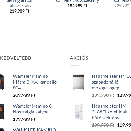
alulfagyasztós
kombinált hűtőszekrény
kombinál
hűtőszekrény
184.989
Ft
225.990
219.989
Ft
GKEDVELTEBB
AKCIÓS
Wamsler Kamino
Hausmeister HM1
Mátra 8 Kw, kandalló
szabadonálló
804
mosogatógép
Origina
209.989
Ft
139.990
Ft
129.9
price
Wamsler Kamino 8
Hausmeister HM
was:
Nosztalgia kályha
3188EI kombinált
139.99
hűtőszekrény
179.989
Ft
Origina
139.990
Ft
119.9
WAMSLER KAMINO