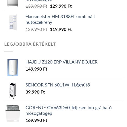
139.990
Ft
Original
129.990
Ft
Current
price
price
Hausmeister HM 3188EI kombinált
was:
is:
hűtőszekrény
139.990 Ft.
129.990 Ft.
139.990
Ft
Original
119.990
Ft
Current
price
price
was:
is:
LEGJOBBRA ÉRTÉKELT
139.990 Ft.
119.990 Ft.
HAJDU Z120 ERP VILLANY BOJLER
149.990
Ft
SENCOR SFN 6011WH Léghűtő
39.990
Ft
GORENJE GV663D60 Teljesen integrálható
mosogatógép
169.990
Ft