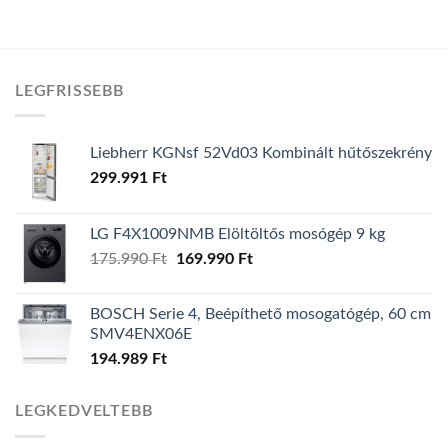
LEGFRISSEBB
Liebherr KGNsf 52Vd03 Kombinált hűtőszekrény
299.991
Ft
LG F4X1009NMB Elöltöltős mosógép 9 kg
175.990
Ft
Original
169.990
Ft
Current
price
price
was:
is:
BOSCH Serie 4, Beépíthető mosogatógép, 60 cm
175.990 Ft.
169.990 Ft.
SMV4ENX06E
194.989
Ft
LEGKEDVELTEBB