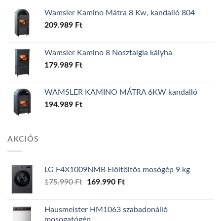
Wamsler Kamino Mátra 8 Kw, kandalló 804
209.989
Ft
Wamsler Kamino 8 Nosztalgia kályha
179.989
Ft
WAMSLER KAMINO MÁTRA 6KW kandalló
194.989
Ft
AKCIÓS
LG F4X1009NMB Elöltöltős mosógép 9 kg
175.990
Ft
Original
169.990
Ft
Current
price
price
was:
is:
Hausmeister HM1063 szabadonálló
175.990 Ft.
169.990 Ft.
mosogatógép