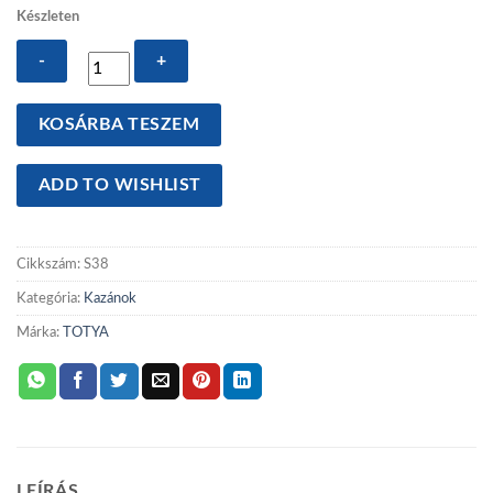
Készleten
Totya
KOSÁRBA TESZEM
Kazán
S38
ADD TO WISHLIST
B
szigeteléssel
+
Cikkszám:
S38
automata
huzatszabályzóval+
Kategória:
Kazánok
óra
Márka:
TOTYA
mennyiség
LEÍRÁS