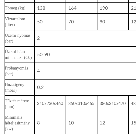
Tömeg (kg)
138
164
190
2
Víztartalom
50
70
90
1
(liter)
Üzemi nyomás
2
(bar)
Üzemi hőm.
50-90
min.-max. (C0)
Próbanyomás
4
(bar)
Huzatigény
0,2
(mbar)
Tűztér mérete
310x230x460
350x310x465
380x310x470
48
(mm)
Minimális
hőteljesítmény
8
10
12
1
(kw)