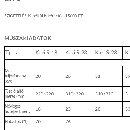
SZIGETELÉS IS nélkül is kérhető -15000 FT
MŰSZAKI ADATOK
Típus
Kazi S-18
Kazi S-23
Kazi S-28
Ka
Max.
teljesítmény
20
26
31
3
(kw)
Tűzelő ajtó
220×220
310×220
310×310
3
méret (mm)
Névleges
18
23
28
3
hőteljesítmény
Hatásfok (%)
70
76