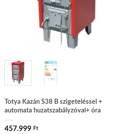
Totya Kazán S38 B szigeteléssel +
automata huzatszabályzóval+ óra
457.999
Ft