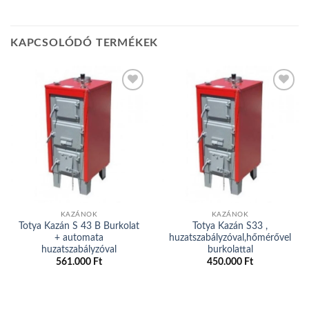
KAPCSOLÓDÓ TERMÉKEK
Add to
Add to
wishlist
wishlist
KAZÁNOK
KAZÁNOK
Totya Kazán S 43 B Burkolat
Totya Kazán S33 ,
+ automata
huzatszabályzóval,hőmérővel
huzatszabályzóval
burkolattal
561.000
Ft
450.000
Ft