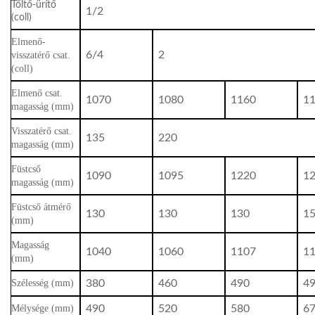
Tőltő-ürítő
1/2
(coll)
Elmenő-
visszatérő csat.
6/4
2
(coll)
Elmenő csat.
1070
1080
1160
1
magasság (mm)
Visszatérő csat.
135
220
magasság (mm)
Füstcső
1090
1095
1220
1
magasság (mm)
Füstcső átmérő
130
130
130
1
(mm)
Magasság
1040
1060
1107
1
(mm)
Szélesség (mm)
380
460
490
4
Mélysége (mm)
490
520
580
6