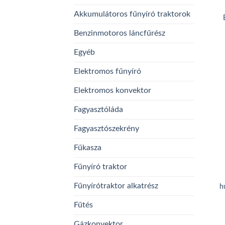
Akkumulátoros fűnyíró traktorok
Benzinmotoros láncfűrész
Egyéb
Elektromos fűnyíró
Elektromos konvektor
Fagyasztóláda
Fagyasztószekrény
Fűkasza
Fűnyíró traktor
Fűnyírótraktor alkatrész
h
Fűtés
Gázkonvektor