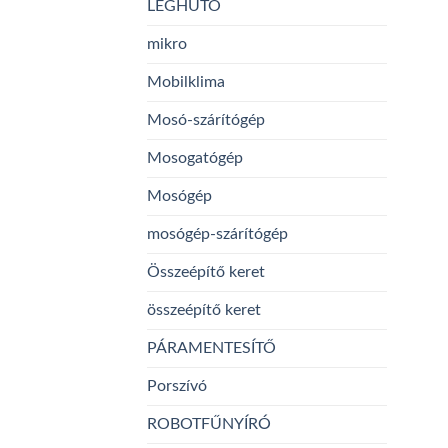
LÉGHŰTŐ
mikro
Mobilklima
Mosó-szárítógép
Mosogatógép
Mosógép
mosógép-szárítógép
Összeépítő keret
összeépítő keret
PÁRAMENTESÍTŐ
Porszívó
ROBOTFŰNYÍRÓ