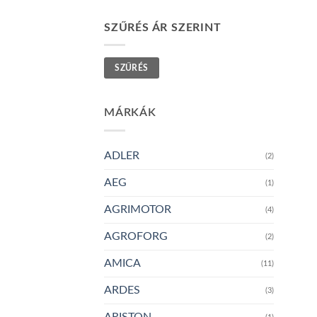
SZŰRÉS ÁR SZERINT
Min
Max
SZŰRÉS
ár
ár
MÁRKÁK
ADLER
(2)
AEG
(1)
AGRIMOTOR
(4)
AGROFORG
(2)
AMICA
(11)
ARDES
(3)
ARISTON