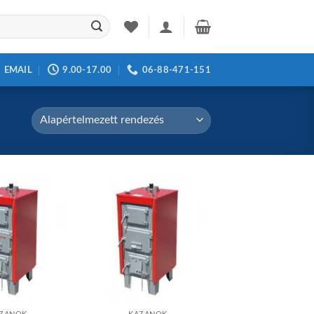
EMAIL
9.00-17.00
06-88-471-151
Add to
Add to
wishlist
wishlist