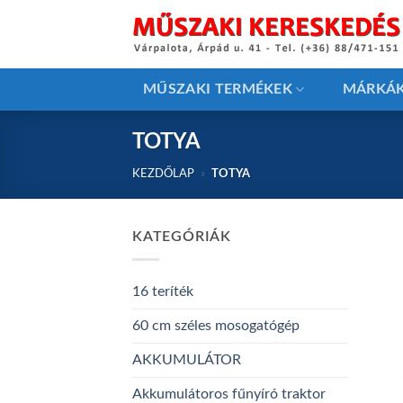
Skip
to
content
MŰSZAKI TERMÉKEK
MÁRKÁ
TOTYA
KEZDŐLAP
»
TOTYA
KATEGÓRIÁK
16 teríték
60 cm széles mosogatógép
AKKUMULÁTOR
Akkumulátoros fűnyíró traktor