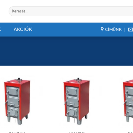
Keresés
a
következőre:
K
AKCIÓK
CÍMÜNK
Add to
Add to
wishlist
wishlist