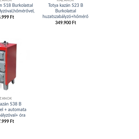
ZÁNOK
KAZÁNOK
n S18 Burkolattal
Totya kazán S23 B
lyzóval,hőmérővel,
Burkolattal
huzatszabályzó+hőmérő
4.999
Ft
349.900
Ft
Add to
wishlist
ZÁNOK
Kazán S38 B
sel + automata
ályzóval+ óra
7.999
Ft