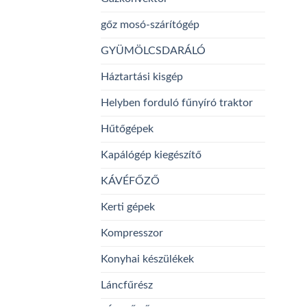
gőz mosó-szárítógép
GYÜMÖLCSDARÁLÓ
Háztartási kisgép
Helyben forduló fűnyíró traktor
Hűtőgépek
Kapálógép kiegészítő
KÁVÉFŐZŐ
Kerti gépek
Kompresszor
Konyhai készülékek
Láncfűrész