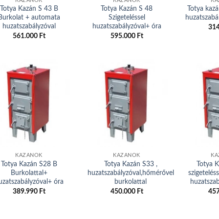
KAZÁNOK
KAZÁNOK
KA
Totya Kazán S 43 B
Totya Kazán S 48
Totya kazá
Burkolat + automata
Szigeteléssel
huzatszabá
huzatszabályzóval
huzatszabályzóval+ óra
31
561.000
Ft
595.000
Ft
Add to
Add to
wishlist
wishlist
KAZÁNOK
KAZÁNOK
KA
Totya Kazán S28 B
Totya Kazán S33 ,
Totya 
Burkolattal+
huzatszabályzóval,hőmérővel
szigetelés
uzatszabályzóval+ óra
burkolattal
huzatszab
389.990
Ft
450.000
Ft
45