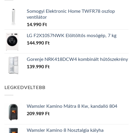
Somogyi Elektronic Home TWFR78 oszlop
ventilátor
14.990
Ft
LG F2X10S7NWK Elöltöltős mosógép, 7 kg
144.990
Ft
Gorenje NRK418DCW4 kombinált hűtőszekrény
139.990
Ft
LEGKEDVELTEBB
Wamsler Kamino Mátra 8 Kw, kandalló 804
209.989
Ft
Wamsler Kamino 8 Nosztalgia kályha