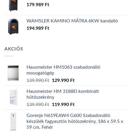
179.989
Ft
WAMSLER KAMINO MÁTRA 6KW kandalló
194.989
Ft
AKCIÓS
Hausmeister HM1063 szabadonálló
mosogatógép
Original
Current
139.990
Ft
129.990
Ft
price
price
Hausmeister HM 3188EI kombinált
was:
is:
hűtőszekrény
139.990 Ft.
129.990 Ft.
Original
Current
139.990
Ft
119.990
Ft
price
price
Gorenje N619EAW4 G600 Szabadonálló
was:
is:
készülék fagyasztós hűtőszekrény, 186 x 59.5 x
139.990 Ft.
119.990 Ft.
59 cm, Fehér