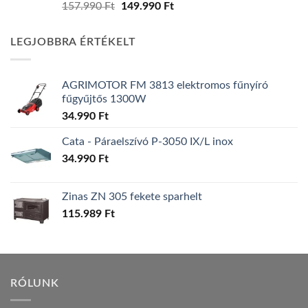
Original
Current
157.990
Ft
149.990
Ft
price
price
was:
is:
LEGJOBBRA ÉRTÉKELT
157.990 Ft.
149.990 Ft.
AGRIMOTOR FM 3813 elektromos fűnyíró
fűgyűjtős 1300W
34.990
Ft
Cata - Páraelszívó P-3050 IX/L inox
34.990
Ft
Zinas ZN 305 fekete sparhelt
115.989
Ft
RÓLUNK