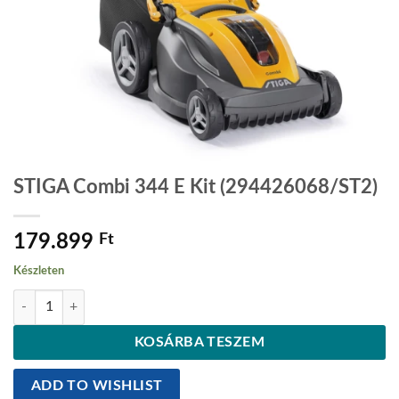
STIGA Combi 344 E Kit (294426068/ST2)
179.899
Ft
Készleten
STIGA Combi 344 E Kit (294426068/ST2) mennyiség
KOSÁRBA TESZEM
ADD TO WISHLIST