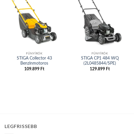
Add to
Add to
wishlist
wishlist
FŰNYÍRÓK
FŰNYÍRÓK
STIGA Collector 43
STIGA CP1 484 WQ
Benzinmotoros
(2L0485844/SPE)
109.899
Ft
129.899
Ft
LEGFRISSEBB