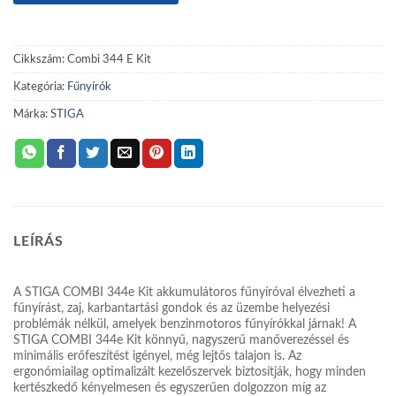
Cikkszám:
Combi 344 E Kit
Kategória:
Fűnyírók
Márka:
STIGA
LEÍRÁS
A STIGA COMBI 344e Kit akkumulátoros fűnyíróval élvezheti a
fűnyírást, zaj, karbantartási gondok és az üzembe helyezési
problémák nélkül, amelyek benzinmotoros fűnyírókkal járnak! A
STIGA COMBI 344e Kit könnyű, nagyszerű manőverezéssel és
minimális erőfeszítést igényel, még lejtős talajon is. Az
ergonómiailag optimalizált kezelőszervek biztosítják, hogy minden
kertészkedő kényelmesen és egyszerűen dolgozzon míg az