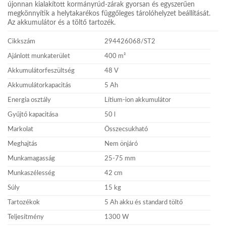
újonnan kialakított kormányrúd-zárak gyorsan és egyszerűen
megkönnyítik a helytakarékos függőleges tárolóhelyzet beállítását.
Az akkumulátor és a töltő tartozék.
Cikkszám
294426068/ST2
Ajánlott munkaterület
400 m²
Akkumulátorfeszültség
48 V
Akkumulátorkapacitás
5 Ah
Energia osztály
Lítium-ion akkumulátor
Gyűjtő kapacitása
50 l
Markolat
Összecsukható
Meghajtás
Nem önjáró
Munkamagasság
25-75 mm
Munkaszélesség
42 cm
Súly
15 kg
Tartozékok
5 Ah akku és standard töltő
Teljesítmény
1300 W