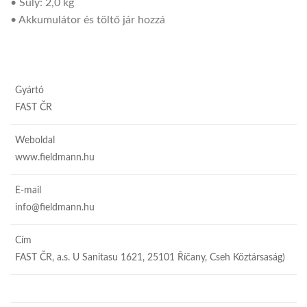
• Súly: 2,0 kg
• Akkumulátor és töltő jár hozzá
Gyártó
FAST ČR
Weboldal
www.fieldmann.hu
E-mail
info@fieldmann.hu
Cím
FAST ČR, a.s. U Sanitasu 1621, 25101 Říčany, Cseh Köztársaság)