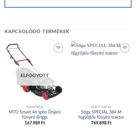
KAPCSOLÓDÓ TERMÉKEK
Add to
Add to
wishlist
wishlist
ELFOGYOTT
FŰNYÍRÓK
KERTI GÉPEK
MTD Smart 46 spbs Önjáró
Stiga SPECIAL 384 M
fűnyíró Briggs
fűgyűjtős fűnyíró traktor
167.989
Ft
769.898
Ft