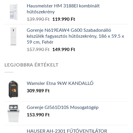
price
price
Hausmeister HM 3188EI kombinált
was:
is:
hűtőszekrény
139.990 Ft.
129.990 Ft.
Original
Current
139.990
Ft
119.990
Ft
price
price
Gorenje N619EAW4 G600 Szabadonálló
was:
is:
készülék fagyasztós hűtőszekrény, 186 x 59.5 x
139.990 Ft.
119.990 Ft.
59 cm, Fehér
Original
Current
157.990
Ft
149.990
Ft
price
price
was:
is:
LEGJOBBRA ÉRTÉKELT
157.990 Ft.
149.990 Ft.
Wamsler Etna 9kW KANDALLÓ
309.989
Ft
Gorenje GI561D10S Mosogatógép
153.990
Ft
HAUSER AH-2301 FŰTŐVENTILÁTOR