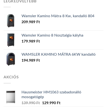
LEGKEDVELTEBB
Wamsler Kamino Mátra 8 Kw, kandalló 804
209.989
Ft
Wamsler Kamino 8 Nosztalgia kályha
179.989
Ft
WAMSLER KAMINO MÁTRA 6KW kandalló
194.989
Ft
AKCIÓS
Hausmeister HM1063 szabadonálló
mosogatógép
Original
Current
139.990
Ft
129.990
Ft