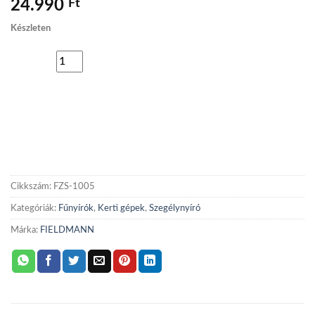
24.990
Ft
Készleten
FIELDMANN
KOSÁRBA TESZEM
FZS
1005-
ADD TO WISHLIST
A
Akkus
szegélynyíró
Cikkszám:
FZS-1005
mennyiség
Kategóriák:
Fűnyírók
,
Kerti gépek
,
Szegélynyíró
Márka:
FIELDMANN