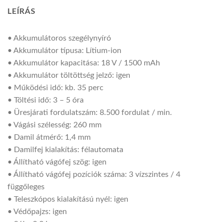
LEÍRÁS
• Akkumulátoros szegélynyíró
• Akkumulátor típusa: Lítium-ion
• Akkumulátor kapacitása: 18 V / 1500 mAh
• Akkumulátor töltöttség jelző: igen
• Működési idő: kb. 35 perc
• Töltési idő: 3 – 5 óra
• Üresjárati fordulatszám: 8.500 fordulat / min.
• Vágási szélesség: 260 mm
• Damil átmérő: 1,4 mm
• Damilfej kialakítás: félautomata
• Állítható vágófej szög: igen
• Állítható vágófej pozíciók száma: 3 vízszintes / 4
függőleges
• Teleszkópos kialakítású nyél: igen
• Védőpajzs: igen