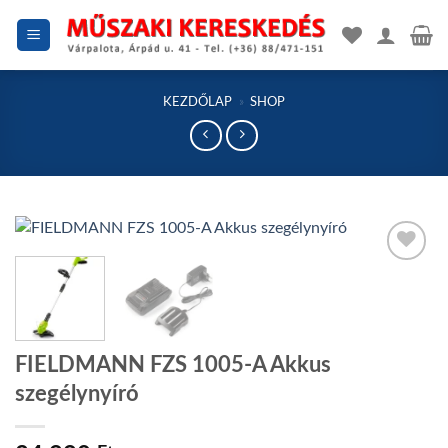
Skip
to
content
KEZDŐLAP
»
SHOP
Add to
wishlist
FIELDMANN FZS 1005-A Akkus
szegélynyíró