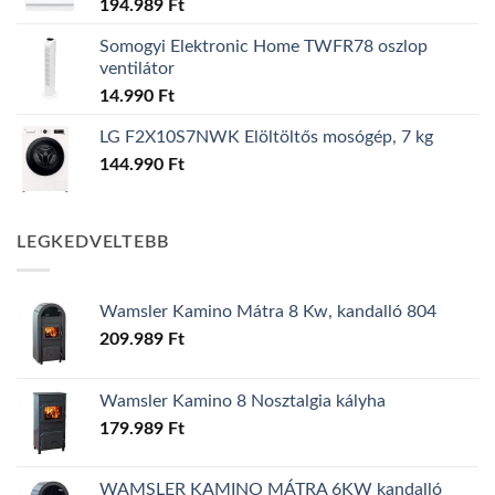
194.989
Ft
Somogyi Elektronic Home TWFR78 oszlop
ventilátor
14.990
Ft
LG F2X10S7NWK Elöltöltős mosógép, 7 kg
144.990
Ft
LEGKEDVELTEBB
Wamsler Kamino Mátra 8 Kw, kandalló 804
209.989
Ft
Wamsler Kamino 8 Nosztalgia kályha
179.989
Ft
WAMSLER KAMINO MÁTRA 6KW kandalló