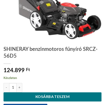
SHINERAY benzinmotoros fűnyíró SRCZ-
56D5
124.899
Ft
Készleten
SHINERAY benzinmotoros fűnyíró SRCZ-56D5 mennyiség
KOSÁRBA TESZEM