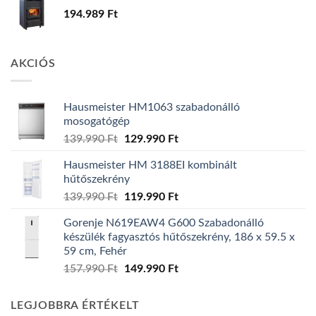
194.989
Ft
AKCIÓS
Hausmeister HM1063 szabadonálló
mosogatógép
Original
Current
139.990
Ft
129.990
Ft
price
price
Hausmeister HM 3188EI kombinált
was:
is:
hűtőszekrény
139.990 Ft.
129.990 Ft.
Original
Current
139.990
Ft
119.990
Ft
price
price
Gorenje N619EAW4 G600 Szabadonálló
was:
is:
készülék fagyasztós hűtőszekrény, 186 x 59.5 x
139.990 Ft.
119.990 Ft.
59 cm, Fehér
Original
Current
157.990
Ft
149.990
Ft
price
price
was:
is:
LEGJOBBRA ÉRTÉKELT
157.990 Ft.
149.990 Ft.