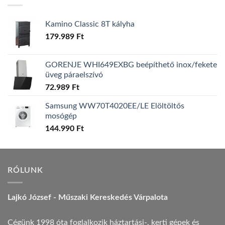
Kamino Classic 8T kályha
179.989
Ft
GORENJE WHI649EXBG beépíthető inox/fekete
üveg páraelszívó
72.989
Ft
Samsung WW70T4020EE/LE Elöltöltős
mosógép
144.990
Ft
RÓLUNK
Lajkó József - Műszaki Kereskedés Várpalota
Cégünk 1998 óta foglalkozik háztartási-, kerti gépek és