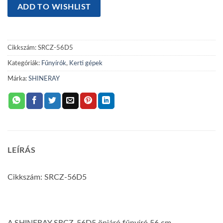
ADD TO WISHLIST
Cikkszám:
SRCZ-56D5
Kategóriák:
Fűnyírók
,
Kerti gépek
Márka:
SHINERAY
LEÍRÁS
Cikkszám: SRCZ-56D5
A SHINERAY SRCZ-56D5 önjáró fűnyíró 56 cm