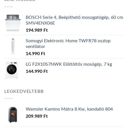
BOSCH Serie 4, Beépíthető mosogatógép, 60 cm
SMV4ENX06E
194.989
Ft
Somogyi Elektronic Home TWFR78 oszlop
ventilátor
14.990
Ft
LG F2X10S7NWK Elöltöltős mosógép, 7 kg
144.990
Ft
LEGKEDVELTEBB
Wamsler Kamino Mátra 8 Kw, kandalló 804
209.989
Ft