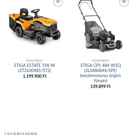
Add to
Add to
wishlist
wishlist
FŰNYÍRÓK
FŰNYÍRÓK
STIGA ESTATE 598 W
STIGA CP1 484 WSQ
(2T2630481/ST2)
(2L0486844/SPE)
benzinmotoros önjáró
1.199.900
Ft
fűnyíró
139.899
Ft
LEGFRISSEBB