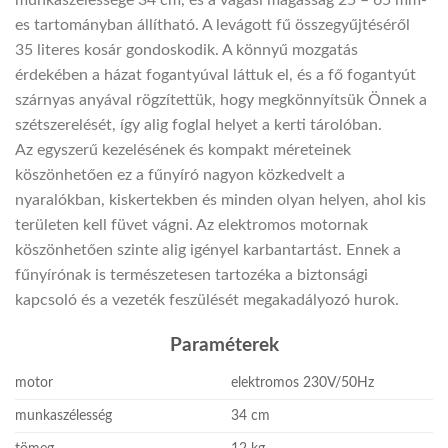
es tartományban állítható. A levágott fű összegyűjtéséről
35 literes kosár gondoskodik. A könnyű mozgatás
érdekében a házat fogantyúval láttuk el, és a fő fogantyút
szárnyas anyával rögzítettük, hogy megkönnyítsük Önnek a
szétszerelését, így alig foglal helyet a kerti tárolóban.
Az egyszerű kezelésének és kompakt méreteinek
köszönhetően ez a fűnyíró nagyon közkedvelt a
nyaralókban, kiskertekben és minden olyan helyen, ahol kis
területen kell füvet vágni. Az elektromos motornak
köszönhetően szinte alig igényel karbantartást. Ennek a
fűnyírónak is természetesen tartozéka a biztonsági
kapcsoló és a vezeték feszülését megakadályozó hurok.
Paraméterek
motor
elektromos 230V/50Hz
munkaszélesség
34 cm