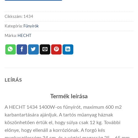
Cikkszám:
1434
Kategória:
Fűnyírók
Márka:
HECHT
LEÍRÁS
Termék leírása
A HECHT 1434 1400W-os fűnyírót, maximum 600 m2
karbantartására ajánljuk. A tartós műanyag háznak
köszönhetően értük el, hogy súlya csak 12 kg. További
előnye, hogy ellenáll a korróziónak. A forgó kés
munkaszélessége 34 cm, és a vágási magasság 25 – 65 mm-