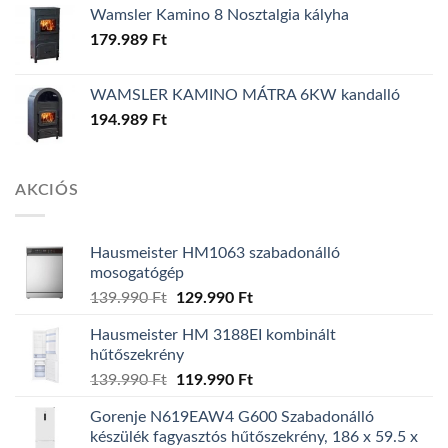
Wamsler Kamino 8 Nosztalgia kályha
179.989
Ft
WAMSLER KAMINO MÁTRA 6KW kandalló
194.989
Ft
AKCIÓS
Hausmeister HM1063 szabadonálló
mosogatógép
139.990
Ft
Original
129.990
Ft
Current
price
price
Hausmeister HM 3188EI kombinált
was:
is:
hűtőszekrény
139.990 Ft.
129.990 Ft.
139.990
Ft
Original
119.990
Ft
Current
price
price
Gorenje N619EAW4 G600 Szabadonálló
was:
is:
készülék fagyasztós hűtőszekrény, 186 x 59.5 x
139.990 Ft.
119.990 Ft.