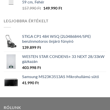
59 cm, Fehér
157.990
Ft
Original
149.990
Ft
Current
price
price
was:
is:
LEGJOBBRA ÉRTÉKELT
157.990 Ft.
149.990 Ft.
STIGA CP1 484 WSQ (2L0486844/SPE)
benzinmotoros önjáró fűnyíró
139.899
Ft
WESTEN STAR CONDENS+ 33 NEXT 28/33kW
gázkazán
403.998
Ft
Samsung MS23K3513AS Mikrohullámú sütő
41.990
Ft
RÓLUNK