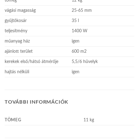
tömeg
12 kg
vágási magasság
25-65 mm
gyűjtőkosár
35 l
teljesítmény
1400 W
műanyag ház
igen
ajánlott terület
600 m2
kerekek első/hátsó átmérője
5,5/6 hüvelyk
hajtás nélküli
igen
TOVÁBBI INFORMÁCIÓK
TÖMEG
11 kg