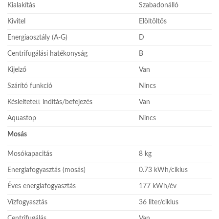
Kialakítás
Szabadonálló
Kivitel
Elöltöltős
Energiaosztály (A-G)
D
Centrifugálási hatékonyság
B
Kijelző
Van
Szárító funkció
Nincs
Késleltetett indítás/befejezés
Van
Aquastop
Nincs
Mosás
Mosókapacitás
8 kg
Energiafogyasztás (mosás)
0.73 kWh/ciklus
Éves energiafogyasztás
177 kWh/év
Vízfogyasztás
36 liter/ciklus
Centrifugálás
Van