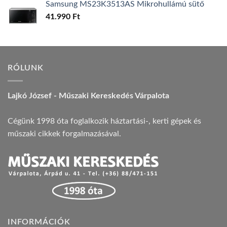
Samsung MS23K3513AS Mikrohullámú sütő
41.990
Ft
RÓLUNK
Lajkó József - Műszaki Kereskedés Várpalota
Cégünk 1998 óta foglalkozik háztartási-, kerti gépek és
műszaki cikkek forgalmazásával.
INFORMÁCIÓK