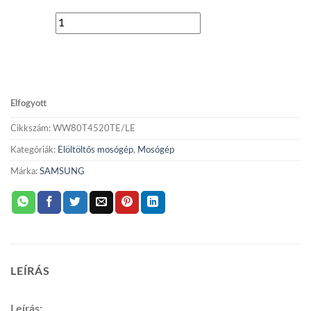
Samsung
ADD TO WISHLIST
WW80T4520TE/LE
Elöltöltős
mosógép
Elfogyott
mennyiség
Cikkszám:
WW80T4520TE/LE
Kategóriák:
Elöltöltős mosógép
,
Mosógép
Márka:
SAMSUNG
LEÍRÁS
Leírás: