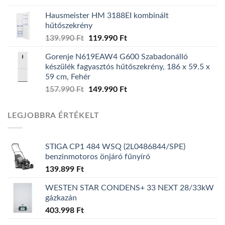
price
price
Hausmeister HM 3188EI kombinált
was:
is:
hűtőszekrény
139.990 Ft.
129.990 Ft.
Original
Current
139.990
Ft
119.990
Ft
price
price
Gorenje N619EAW4 G600 Szabadonálló
was:
is:
készülék fagyasztós hűtőszekrény, 186 x 59.5 x
139.990 Ft.
119.990 Ft.
59 cm, Fehér
Original
Current
157.990
Ft
149.990
Ft
price
price
was:
is:
LEGJOBBRA ÉRTÉKELT
157.990 Ft.
149.990 Ft.
STIGA CP1 484 WSQ (2L0486844/SPE)
benzinmotoros önjáró fűnyíró
139.899
Ft
WESTEN STAR CONDENS+ 33 NEXT 28/33kW
gázkazán
403.998
Ft