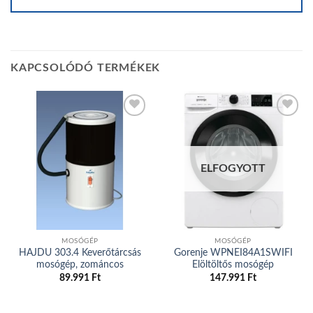
KAPCSOLÓDÓ TERMÉKEK
Add to
Add to
wishlist
wishlist
ELFOGYOTT
MOSÓGÉP
MOSÓGÉP
HAJDU 303.4 Keverőtárcsás
Gorenje WPNEI84A1SWIFI
mosógép, zománcos
Elöltöltős mosógép
89.991
Ft
147.991
Ft