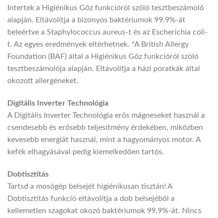
Intertek a Higiénikus Gőz funkcióról szóló tesztbeszámoló
alapján. Eltávolítja a bizonyos baktériumok 99.9%-át
beleértve a Staphylococcus aureus-t és az Escherichia coli-
t. Az egyes eredmények eltérhetnek. *A British Allergy
Foundation (BAF) által a Higiénikus Gőz funkcióról szóló
tesztbeszámolója alapján. Eltávolítja a házi poratkák által
okozott allergéneket.
Digitális Inverter Technológia
A Digitális Inverter Technológia erős mágneseket használ a
csendesebb és erősebb teljesítmény érdekében, miközben
kevesebb energiát használ, mint a hagyományos motor. A
kefék elhagyásával pedig kiemelkedően tartós.
Dobtisztítás
Tartsd a mosógép belsejét higiénikusan tisztán! A
Dobtisztítás funkció eltávolítja a dob belsejéből a
kellemetlen szagokat okozó baktériumok 99,9%-át. Nincs