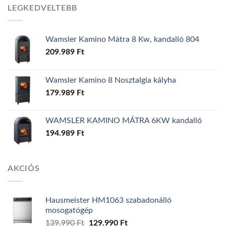
LEGKEDVELTEBB
Wamsler Kamino Mátra 8 Kw, kandalló 804
209.989
Ft
Wamsler Kamino 8 Nosztalgia kályha
179.989
Ft
WAMSLER KAMINO MÁTRA 6KW kandalló
194.989
Ft
AKCIÓS
Hausmeister HM1063 szabadonálló
mosogatógép
Original
Current
139.990
Ft
129.990
Ft