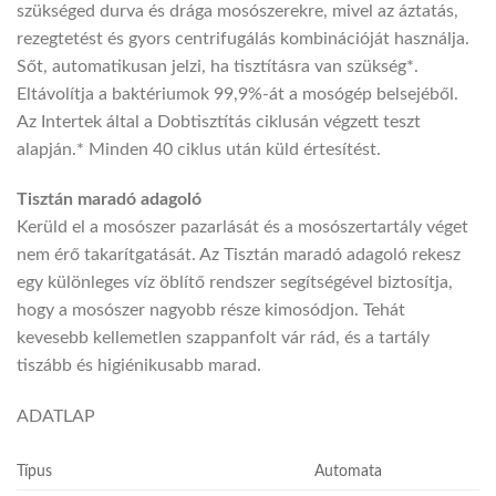
szükséged durva és drága mosószerekre, mivel az áztatás,
rezegtetést és gyors centrifugálás kombinációját használja.
Sőt, automatikusan jelzi, ha tisztításra van szükség*.
Eltávolítja a baktériumok 99,9%-át a mosógép belsejéből.
Az Intertek által a Dobtisztítás ciklusán végzett teszt
alapján.* Minden 40 ciklus után küld értesítést.
Tisztán maradó adagoló
Kerüld el a mosószer pazarlását és a mosószertartály véget
nem érő takarítgatását. Az Tisztán maradó adagoló rekesz
egy különleges víz öblítő rendszer segítségével biztosítja,
hogy a mosószer nagyobb része kimosódjon. Tehát
kevesebb kellemetlen szappanfolt vár rád, és a tartály
tiszább és higiénikusabb marad.
ADATLAP
Típus
Automata