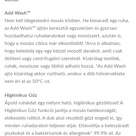
Add Wash™
Nem kell idegeskedni mosás közben. Ha kimaradt egy ruha,
az Add Wash™ ajtón keresztül egyszerűen és gyorsan
hozzáadhatsz ruhadarabokat vagy mosószert, azután is,
hogy a mosási ciklus már elkezdődött.*Arra is alkalmas,
hogy beledobj egy-egy kézzel mosott darabot, amit csak
öblíteni vagy centrifugálni szeretnél. Kizárólag textilek,
ruhák, mosószer vagy öblítő adható hozzá. *Az Add Wash
ajtó kizárólag akkor nyitható, amikor a döb hőmérséklete
nem éri el az 50°C-ot.
Higiénikus Gőz
Ápold ruháidat egy mélyre ható, higiénikus gőzöléssel! A
Higiénikus Gőz funkció javítja a mosás hatékonságát,
előkezelés nélkül. A dob alsó részéből gőzt engedi ki, így
minden ruhadarabot teljesen átjár. Eltávolítja a beleszáradt
piszkokat és a baktériumok és allergének* 99.9%-át. Az