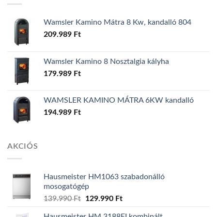
Wamsler Kamino Mátra 8 Kw, kandalló 804
209.989
Ft
Wamsler Kamino 8 Nosztalgia kályha
179.989
Ft
WAMSLER KAMINO MÁTRA 6KW kandalló
194.989
Ft
AKCIÓS
Hausmeister HM1063 szabadonálló
mosogatógép
139.990
Ft
Original
129.990
Ft
Current
price
price
Hausmeister HM 3188EI kombinált