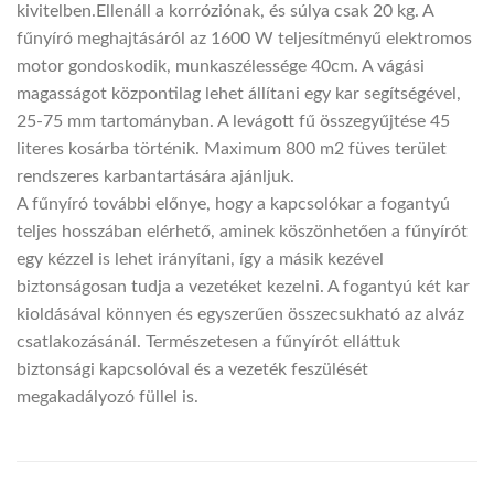
kivitelben.Ellenáll a korróziónak, és súlya csak 20 kg. A
fűnyíró meghajtásáról az 1600 W teljesítményű elektromos
motor gondoskodik, munkaszélessége 40cm. A vágási
magasságot központilag lehet állítani egy kar segítségével,
25-75 mm tartományban. A levágott fű összegyűjtése 45
literes kosárba történik. Maximum 800 m2 füves terület
rendszeres karbantartására ajánljuk.
A fűnyíró további előnye, hogy a kapcsolókar a fogantyú
teljes hosszában elérhető, aminek köszönhetően a fűnyírót
egy kézzel is lehet irányítani, így a másik kezével
biztonságosan tudja a vezetéket kezelni. A fogantyú két kar
kioldásával könnyen és egyszerűen összecsukható az alváz
csatlakozásánál. Természetesen a fűnyírót elláttuk
biztonsági kapcsolóval és a vezeték feszülését
megakadályozó füllel is.