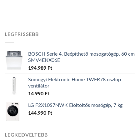
LEGFRISSEBB
BOSCH Serie 4, Beépíthető mosogatógép, 60 cm
SMV4ENX06E
194.989
Ft
Somogyi Elektronic Home TWFR78 oszlop
ventilátor
14.990
Ft
LG F2X10S7NWK Elöltöltős mosógép, 7 kg
144.990
Ft
LEGKEDVELTEBB