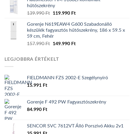
was:
is:
hűtőszekrény
139.990 Ft.
129.990 Ft.
139.990
Ft
Original
119.990
Ft
Current
price
price
Gorenje N619EAW4 G600 Szabadonálló
was:
is:
készülék fagyasztós hűtőszekrény, 186 x 59.5 x
139.990 Ft.
119.990 Ft.
59 cm, Fehér
157.990
Ft
Original
149.990
Ft
Current
price
price
was:
is:
LEGJOBBRA ÉRTÉKELT
157.990 Ft.
149.990 Ft.
FIELDMANN FZS 2002-E Szegélynyíró
15.991
Ft
Gorenje F 492 PW Fagyasztószekrény
84.990
Ft
SENCOR SVC 7612VT Álló Porszívó Akku 2v1
35.991
Ft