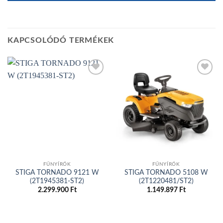
KAPCSOLÓDÓ TERMÉKEK
Add to
Add to
wishlist
wishlist
FŰNYÍRÓK
FŰNYÍRÓK
STIGA TORNADO 9121 W
STIGA TORNADO 5108 W
(2T1945381-ST2)
(2T1220481/ST2)
2.299.900
Ft
1.149.897
Ft