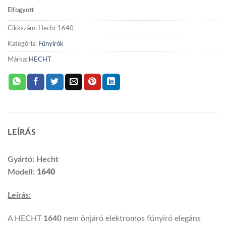
fűnyíró
Elfogyott
mennyiség
Cikkszám:
Hecht 1640
Kategória:
Fűnyírók
Márka:
HECHT
LEÍRÁS
Gyártó: Hecht
Modell:
1640
Leírás:
A HECHT
1640
nem önjáró elektromos fűnyíró elegáns