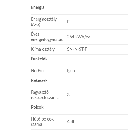
Energia
Energiaosztály
E
(A-G)
Éves
264 kWh/év
energiafogyasztás
Klíma osztály
SN-N-ST-T
Funkciók
No Frost
Igen
Rekeszek
Fagyasztó
3
rekeszek száma
Polcok
Hűtő polcok
4 db
száma