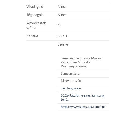
Vízadagoló
Nincs
Jégadagoló
Nincs
Ajtórekeszek
4
száma
Zajszint
35 dB
Szürke
Samsung Electronics Magyar
Zártkörűen Működő
Részvénytársaság
Samsung Zrt.
Magyarország
Jászfényszaru
5126 Jászfényszaru, Samsung
tér 1.
https://www.samsung.com/hu/