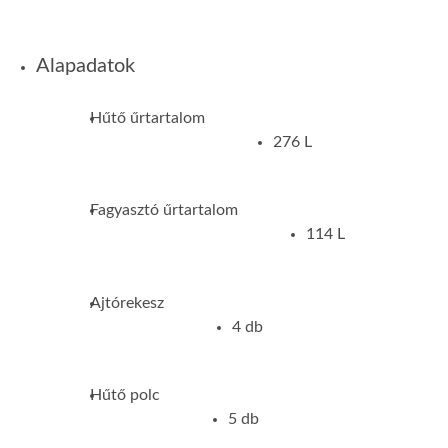
Alapadatok
Hűtő űrtartalom
276 L
Fagyasztó űrtartalom
114 L
Ajtórekesz
4 db
Hűtő polc
5 db