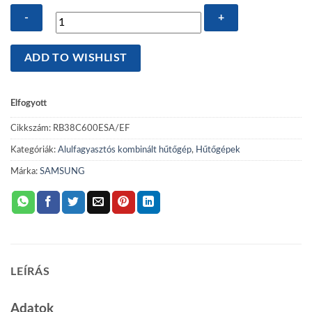
Samsung
ADD TO WISHLIST
RB38C600ESA/EF
inox,
kombinált
Elfogyott
alulfagyasztós
Cikkszám:
RB38C600ESA/EF
hűtőszekrény
hűtő:276L,
Kategóriák:
Alulfagyasztós kombinált hűtőgép
,
Hűtőgépek
fagyasztó:114L,
Márka:
SAMSUNG
mennyiség
LEÍRÁS
Adatok