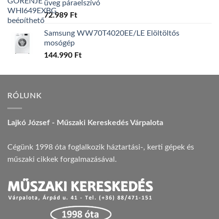
üveg páraelszívó
72.989
Ft
Samsung WW70T4020EE/LE Elöltöltős
mosógép
144.990
Ft
RÓLUNK
Lajkó József - Műszaki Kereskedés Várpalota
Cégünk 1998 óta foglalkozik háztartási-, kerti gépek és
műszaki cikkek forgalmazásával.