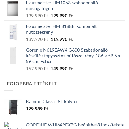
Hausmeister HM1063 szabadonálló
mosogatógép
Original
Current
139.990
Ft
129.990
Ft
price
price
Hausmeister HM 3188EI kombinált
was:
is:
hűtőszekrény
139.990 Ft.
129.990 Ft.
Original
Current
139.990
Ft
119.990
Ft
price
price
Gorenje N619EAW4 G600 Szabadonálló
was:
is:
készülék fagyasztós hűtőszekrény, 186 x 59.5 x
139.990 Ft.
119.990 Ft.
59 cm, Fehér
Original
Current
157.990
Ft
149.990
Ft
price
price
was:
is:
LEGJOBBRA ÉRTÉKELT
157.990 Ft.
149.990 Ft.
Kamino Classic 8T kályha
179.989
Ft
GORENJE WHI649EXBG beépíthető inox/fekete