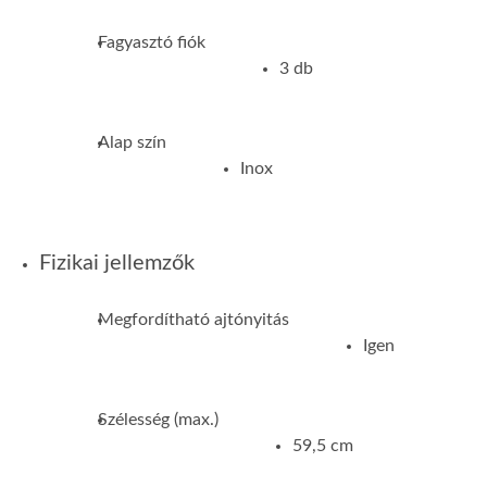
Fagyasztó fiók
3 db
Alap szín
Inox
Fizikai jellemzők
Megfordítható ajtónyitás
Igen
Szélesség (max.)
59,5 cm