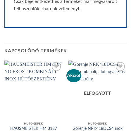
Csak bejelentkezett és a terméket már megvásárolt
felhasználók írhatnak véleményt.
KAPCSOLÓDÓ TERMÉKEK
Akció!
Add to
Add to
wishlist
wishlist
ELFOGYOTT
HŰTŐGÉPEK
HŰTŐGÉPEK
HAUSMEISTER HM 3187
Gorenje NRK418DCS4 inox