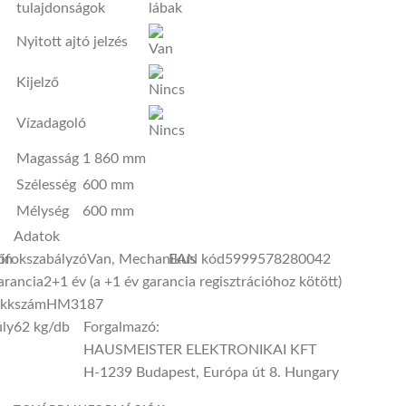
tulajdonságok
lábak
Nyitott ajtó jelzés
Kijelző
Vízadagoló
Magasság
1 860 mm
Szélesség
600 mm
Mélység
600 mm
Adatok
ín
őfokszabályzó
Van, Mechanikus
EAN kód
5999578280042
arancia
2+1 év (a +1 év garancia regisztrációhoz kötött)
ikkszám
HM3187
ly
62 kg/db
Forgalmazó:
HAUSMEISTER ELEKTRONIKAI KFT
H-1239 Budapest, Európa út 8. Hungary