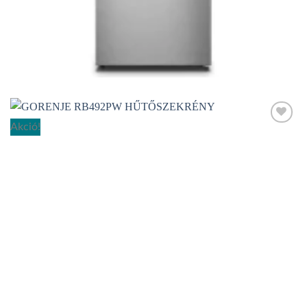
HŰTŐGÉPEK
GORENJE NRK619EPXL4 Kombinált hűtőszekrény
149.990
Ft
Akció!
Add to
wishlist