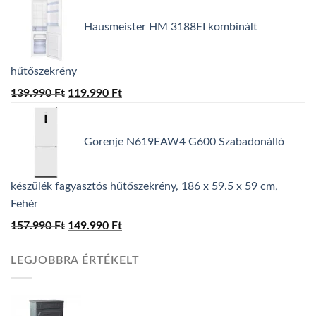
was:
is:
Hausmeister HM 3188EI kombinált
139.990 Ft.
129.990 Ft.
hűtőszekrény
139.990
Ft
Original
119.990
Ft
Current
price
price
was:
is:
Gorenje N619EAW4 G600 Szabadonálló
139.990 Ft.
119.990 Ft.
készülék fagyasztós hűtőszekrény, 186 x 59.5 x 59 cm,
Fehér
157.990
Ft
Original
149.990
Ft
Current
price
price
LEGJOBBRA ÉRTÉKELT
was:
is:
157.990 Ft.
149.990 Ft.