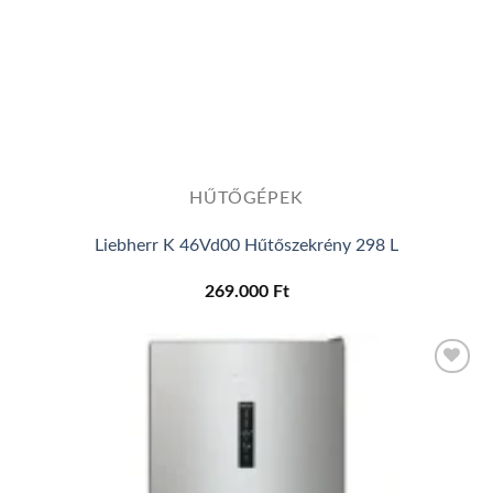
HŰTŐGÉPEK
Liebherr K 46Vd00 Hűtőszekrény 298 L
269.000
Ft
Add to
wishlist