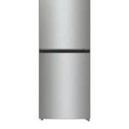
Elfogyott
HŰTŐGÉPEK
GORENJE N61EA2XL4 G600 Szabadonálló készülék alul
fagyasztós hűtőszekrény
159.990
Ft