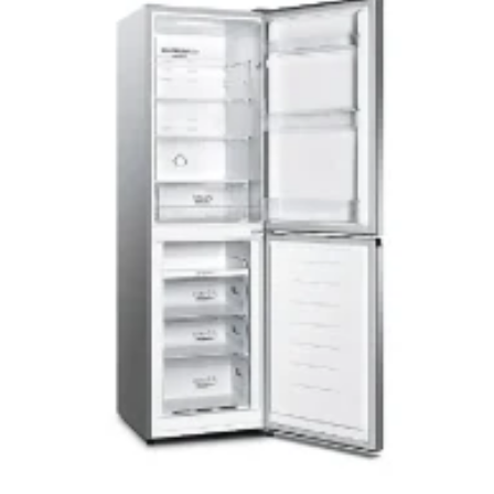
Add to
wishlist
Elfogyott
HŰTŐGÉPEK
Gorenje NRK418DCS4 inox kombinált, alulfagyasztós
hűtőszekrény