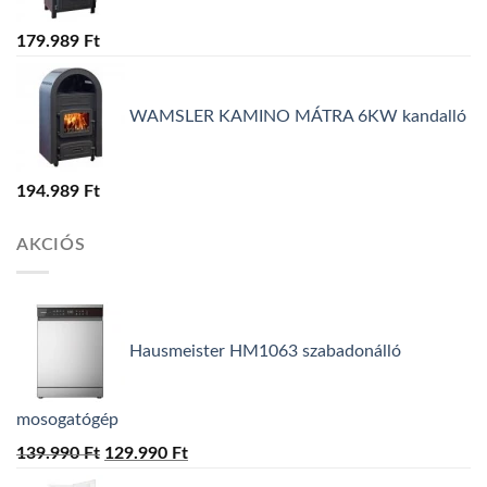
179.989
Ft
WAMSLER KAMINO MÁTRA 6KW kandalló
194.989
Ft
AKCIÓS
Hausmeister HM1063 szabadonálló
mosogatógép
139.990
Ft
Original
129.990
Ft
Current
price
price