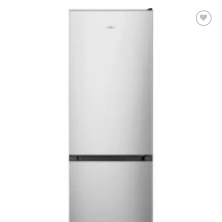
Add to
wishlist
Elfogyott