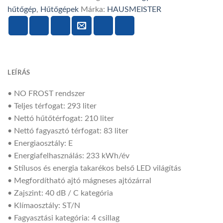
INOX
hűtőgép
,
Hűtőgépek
Márka:
HAUSMEISTER
HÜTŐSZEKRÉNY
mennyiség
LEÍRÁS
• NO FROST rendszer
• Teljes térfogat: 293 liter
• Nettó hűtőtérfogat: 210 liter
• Nettó fagyasztó térfogat: 83 liter
• Energiaosztály: E
• Energiafelhasználás: 233 kWh/év
• Stílusos és energia takarékos belső LED világítás
• Megfordítható ajtó mágneses ajtózárral
• Zajszint: 40 dB / C kategória
• Klímaosztály: ST/N
• Fagyasztási kategória: 4 csillag