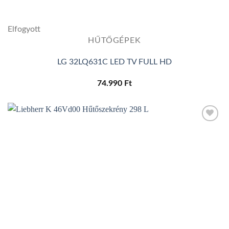
Elfogyott
HŰTŐGÉPEK
LG 32LQ631C LED TV FULL HD
74.990
Ft
Add to
wishlist