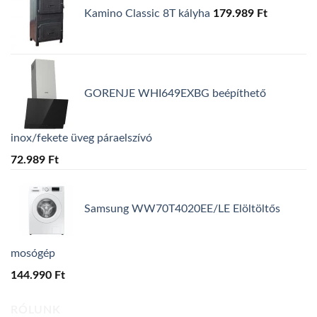
Kamino Classic 8T kályha
179.989
Ft
GORENJE WHI649EXBG beépíthető
inox/fekete üveg páraelszívó
72.989
Ft
Samsung WW70T4020EE/LE Elöltöltős
mosógép
144.990
Ft
RÓLUNK