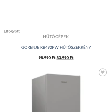
Elfogyott
HŰTŐGÉPEK
GORENJE RB492PW HŰTŐSZEKRÉNY
98.990
Ft
Original
83.990
Ft
Current
price
price
was:
is:
98.990 Ft.
83.990 Ft.
Add to
wishlist