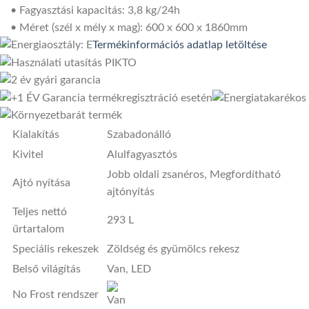
• Fagyasztási kapacitás: 3,8 kg/24h
• Méret (szél x mély x mag): 600 x 600 x 1860mm
Termékinformációs adatlap letöltése
Kialakítás
Szabadonálló
Kivitel
Alulfagyasztós
Jobb oldali zsanéros, Megfordítható
Ajtó nyítása
ajtónyítás
Teljes nettó
293 L
űrtartalom
Speciális rekeszek
Zöldség és gyümölcs rekesz
Belső világítás
Van, LED
No Frost rendszer