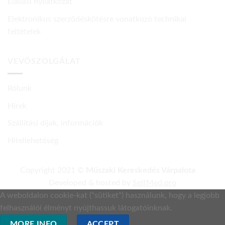
Elállási nyilatkozat
Elektronikus szerződéskötésre vonatkozó technikai
feltételek
VEVŐSZOLGÁLAT
Rólunk
Hírek
Szállítási díjak, információk
Hitellehetőség
Copyright 2021 ©
Műszaki Kereskedés Várpalota
Developed & hosted by
SelfMed.pro
A weboldalon cookie-kat ("sütiket") használunk, hogy a legjobb
felhasználói élményt nyújthassuk látogatóinknak.
MORE INFO
ACCEPT