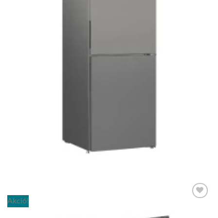
HŰTŐGÉPEK
Whirlpool szabadonálló hűtő-fagyasztó WHKS 1361 S4E
179.989
Ft
Akció!