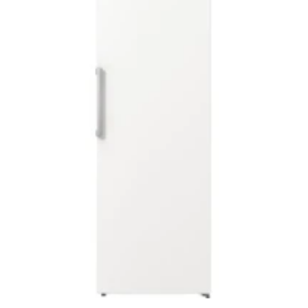
Add to
wishlist
HŰTŐGÉPEK
GORENJE R619EEW5 Hűtőszekrény
179.989
Ft