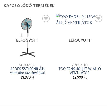
KAPCSOLÓDÓ TERMÉKEK
Add to
Add to
wishlist
wishlist
ELFOGYOTT
ELFOGYOTT
VENTILÁTOR
VENTILÁTOR
ARDES 5ST40PNR Álló
TOO FANS-40-117-W ÁLLÓ
ventilátor távirányítóval
VENTILÁTOR
13.990
Ft
12.990
Ft