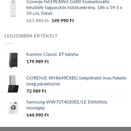
Gorenje N619EAW4 G600 Szabadonálló
was:
is:
készülék fagyasztós hűtőszekrény, 186 x 59.5 x
139.990 Ft.
119.990 Ft.
59 cm, Fehér
157.990
Ft
Original
149.990
Ft
Current
price
price
was:
is:
LEGJOBBRA ÉRTÉKELT
157.990 Ft.
149.990 Ft.
Kamino Classic 8T kályha
179.989
Ft
GORENJE WHI649EXBG beépíthető inox/fekete
üveg páraelszívó
72.989
Ft
Samsung WW70T4020EE/LE Elöltöltős
mosógép
144.990
Ft