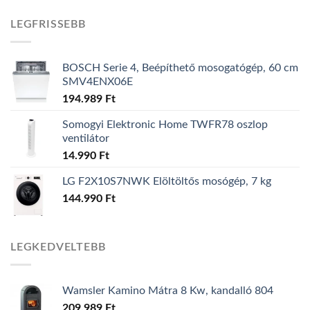
LEGFRISSEBB
BOSCH Serie 4, Beépíthető mosogatógép, 60 cm
SMV4ENX06E
194.989
Ft
Somogyi Elektronic Home TWFR78 oszlop
ventilátor
14.990
Ft
LG F2X10S7NWK Elöltöltős mosógép, 7 kg
144.990
Ft
LEGKEDVELTEBB
Wamsler Kamino Mátra 8 Kw, kandalló 804
209.989
Ft