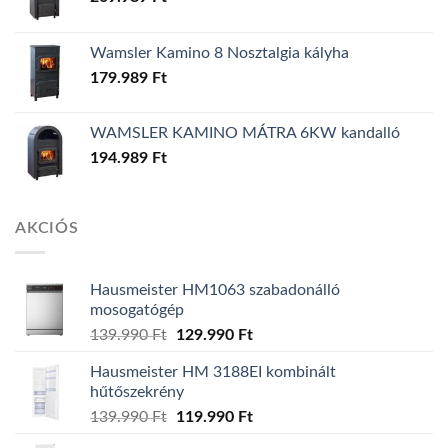
Wamsler Kamino 8 Nosztalgia kályha
179.989
Ft
WAMSLER KAMINO MÁTRA 6KW kandalló
194.989
Ft
AKCIÓS
Hausmeister HM1063 szabadonálló
mosogatógép
139.990
Ft
Original
129.990
Ft
Current
price
price
Hausmeister HM 3188EI kombinált
was:
is:
hűtőszekrény
139.990 Ft.
129.990 Ft.
139.990
Ft
Original
119.990
Ft
Current
price
price