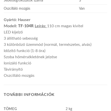
Sebességfokozatok száma
3
Oszcilláló mozgás
Van
Gyártó: Hauser
Modell:
TF-104R
Leírás:
110 cm magas kivitel
LED kijelző
3 állítható sebesség
3 különböző üzemmód (normál, természetes, alvás)
Időzítő funkció (1-8 óra)
Szoba hőmérsékletének jelzése
Ionizáló funkció
Távirányító
Oszcilláló mozgás
TOVÁBBI INFORMÁCIÓK
TÖMEG
2 kg