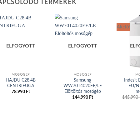
APCSOLÓDÓ TERMÉKEK
Akció!
Add to
Add to
ELFOGYOTT
ELFOGYOTT
ELF
wishlist
wishlist
MOSÓGÉP
MOSÓGÉP
M
HAJDU C28.4B
Samsung
Indesit
CENTRIFUGA
WW70T4020EE/LE
EU/N 
Elöltöltős mosógép
m
78.990
Ft
144.990
Ft
145.990