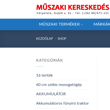
Skip
to
content
MŰSZAKI TERMÉKEK
MÁRKÁ
KEZDŐLAP
»
SHOP
KATEGÓRIÁK
16 teríték
60 cm széles mosogatógép
AKKUMULÁTOR
Akkumulátoros fűnyíró traktor