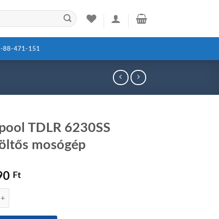
-88-471-151
lpool TDLR 6230SS
töltős mosógép
90
Ft
TDLR 6230SS Felültöltős mosógép mennyiség