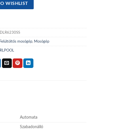
O WISHLIST
DLR6230SS
Felültöltős mosógép
,
Mosógép
RLPOOL
Automata
Szabadonálló