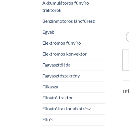
Akkumulátoros fűnyíró
traktorok
Benzinmotoros láncfűrész
Egyéb
Elektromos fűnyíró
Elektromos konvektor
Fagyasztóláda
Fagyasztószekrény
Fűkasza
LE
Fűnyíró traktor
Fűnyírótraktor alkatrész
Fűtés