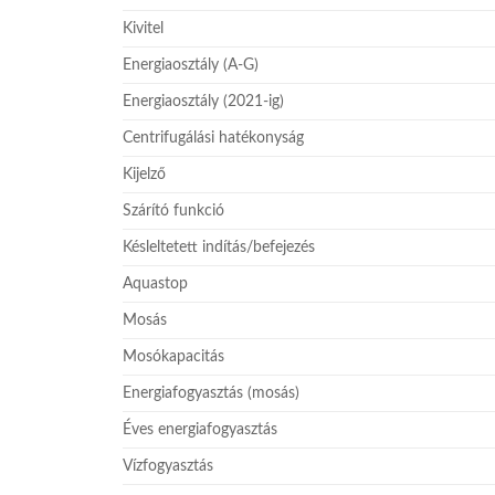
Kivitel
Energiaosztály (A-G)
Energiaosztály (2021-ig)
Centrifugálási hatékonyság
Kijelző
Szárító funkció
Késleltetett indítás/befejezés
Aquastop
Mosás
Mosókapacitás
Energiafogyasztás (mosás)
Éves energiafogyasztás
Vízfogyasztás