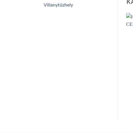
K
Villanytűzhely