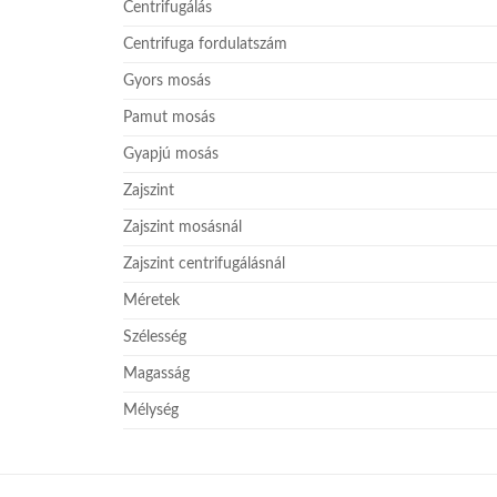
Centrifugálás
Centrifuga fordulatszám
Gyors mosás
Pamut mosás
Gyapjú mosás
Zajszint
Zajszint mosásnál
Zajszint centrifugálásnál
Méretek
Szélesség
Magasság
Mélység