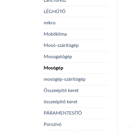
Láncfűrész
LÉGHŰTŐ
mikro
Mobilklima
Mosó-szárítógép
Mosogatógép
Mosógép
mosógép-szárítógép
Összeépítő keret
összeépítő keret
PÁRAMENTESÍTŐ
Porszívó