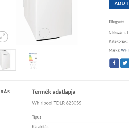
ADD T
Elfogyott
Cikkszám:
T
Kategóriák:
Márka:
WHI
Termék adatlapja
ÍRÁS
Whirlpool TDLR 6230SS
Típus
Kialakítás