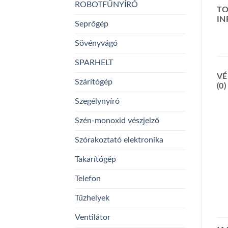
ROBOTFŰNYÍRÓ
TO
I
Seprőgép
Sövényvágó
SPARHELT
VÉ
Szárítógép
(0)
Szegélynyíró
Szén-monoxid vészjelző
Szórakoztató elektronika
Takarítógép
Telefon
Tűzhelyek
Ventilátor