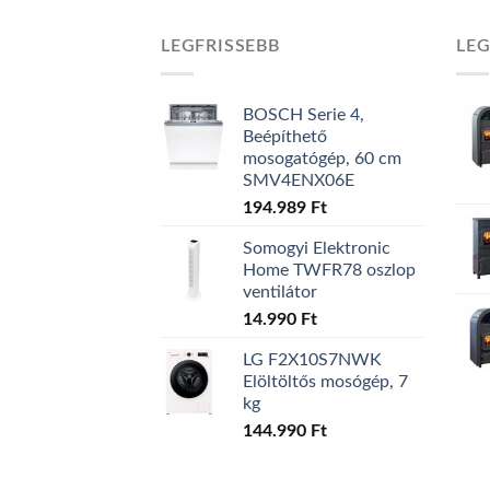
LEGFRISSEBB
LE
BOSCH Serie 4,
Beépíthető
mosogatógép, 60 cm
SMV4ENX06E
194.989
Ft
Somogyi Elektronic
Home TWFR78 oszlop
ventilátor
14.990
Ft
LG F2X10S7NWK
Elöltöltős mosógép, 7
kg
144.990
Ft