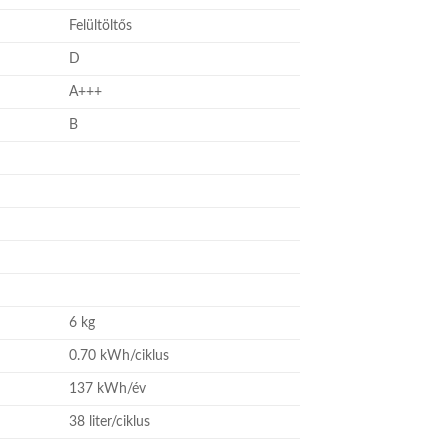
Felültöltős
D
A+++
B
6 kg
0.70 kWh/ciklus
137 kWh/év
38 liter/ciklus