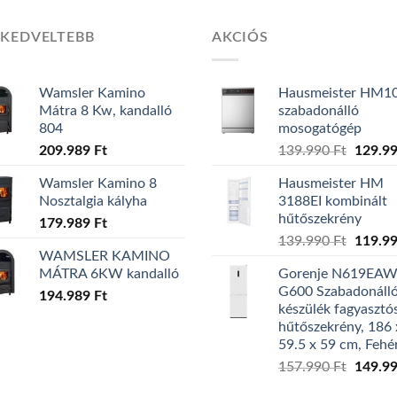
GKEDVELTEBB
AKCIÓS
Wamsler Kamino
Hausmeister HM1
Mátra 8 Kw, kandalló
szabadonálló
804
mosogatógép
209.989
Ft
139.990
Ft
Origin
129.9
price
Wamsler Kamino 8
Hausmeister HM
was:
Nosztalgia kályha
3188EI kombinált
139.99
hűtőszekrény
179.989
Ft
139.990
Ft
Origin
119.9
WAMSLER KAMINO
price
MÁTRA 6KW kandalló
Gorenje N619EA
was:
G600 Szabadonáll
194.989
Ft
139.99
készülék fagyasztó
hűtőszekrény, 186 
59.5 x 59 cm, Fehé
157.990
Ft
Origin
149.9
price