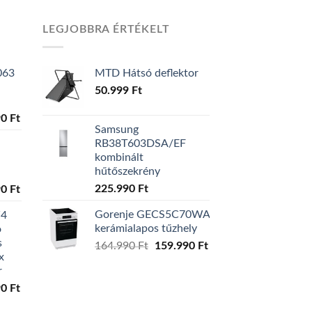
LEGJOBBRA ÉRTÉKELT
063
MTD Hátsó deflektor
50.999
Ft
al
90
Ft
Current
Samsung
price
RB38T603DSA/EF
is:
kombinált
0 Ft.
129.990 Ft.
hűtőszekrény
225.990
Ft
al
90
Ft
Current
price
Gorenje GECS5C70WA
W4
is:
kerámialapos tűzhely
ó
0 Ft.
119.990 Ft.
s
164.990
Ft
Original
159.990
Ft
Current
x
price
price
r
was:
is:
al
90
Ft
Current
164.990 Ft.
159.990 Ft.
price