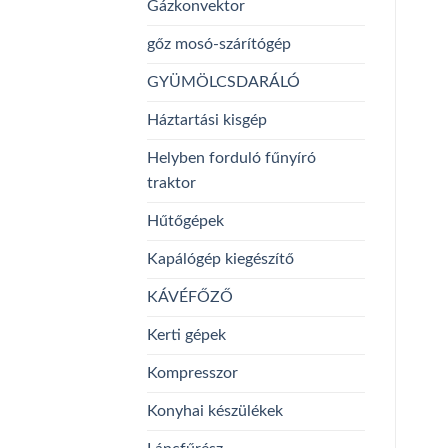
Gázkonvektor
gőz mosó-szárítógép
GYÜMÖLCSDARÁLÓ
Háztartási kisgép
Helyben forduló fűnyíró
traktor
Hűtőgépek
Kapálógép kiegészítő
KÁVÉFŐZŐ
Kerti gépek
Kompresszor
Konyhai készülékek