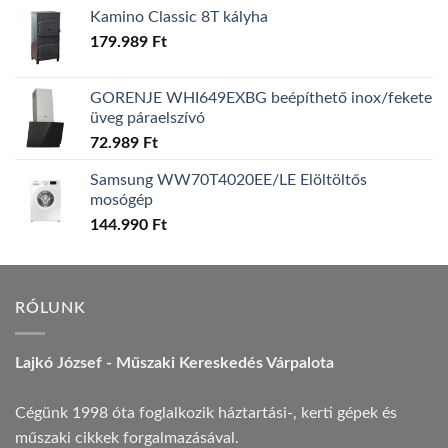
Kamino Classic 8T kályha
179.989
Ft
GORENJE WHI649EXBG beépíthető inox/fekete
üveg páraelszívó
72.989
Ft
Samsung WW70T4020EE/LE Elöltöltős
mosógép
144.990
Ft
RÓLUNK
Lajkó József - Műszaki Kereskedés Várpalota
Cégünk 1998 óta foglalkozik háztartási-, kerti gépek és
műszaki cikkek forgalmazásával.