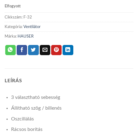
VENTILÁTOR
Elfogyott
mennyiség
Cikkszám:
F-32
Kategória:
Ventilátor
Márka:
HAUSER
LEÍRÁS
3 választható sebesség
Állítható szög / billenés
Oszcillálás
Rácsos borítás