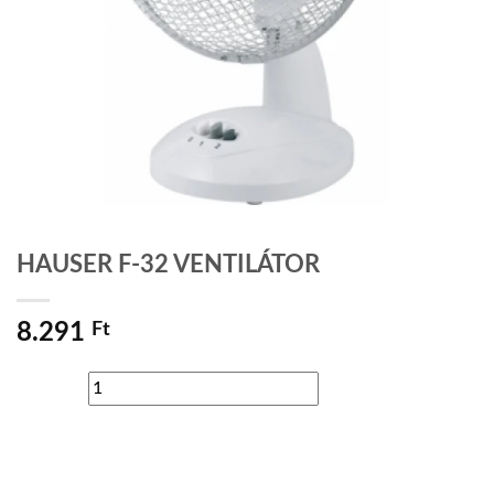
HAUSER F-32 VENTILÁTOR
8.291
Ft
HAUSER
ADD TO WISHLIST
F-
32