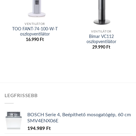
Elfogyott
VENTILÁTOR
TOO FANT-74-100-W-T
VENTILÁTOR
oszlopventilátor
Bimar VC112
16.990
Ft
oszlopventilátor
29.990
Ft
LEGFRISSEBB
BOSCH Serie 4, Beépíthető mosogatógép, 60 cm
SMV4ENX06E
194.989
Ft