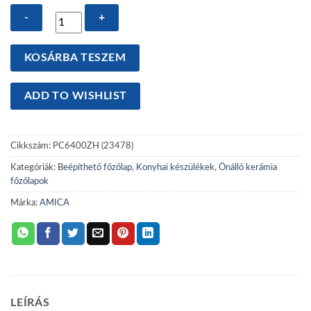
Amica
KOSÁRBA TESZEM
DS
6401
ADD TO WISHLIST
B
(PC6400ZH)
(23478)
Cikkszám:
PC6400ZH (23478)
Beépíthető
kerámia
Kategóriák:
Beépíthető főzőlap
,
Konyhai készülékek
,
Önálló kerámia
főzőlap
főzőlapok
mennyiség
Márka:
AMICA
LEÍRÁS