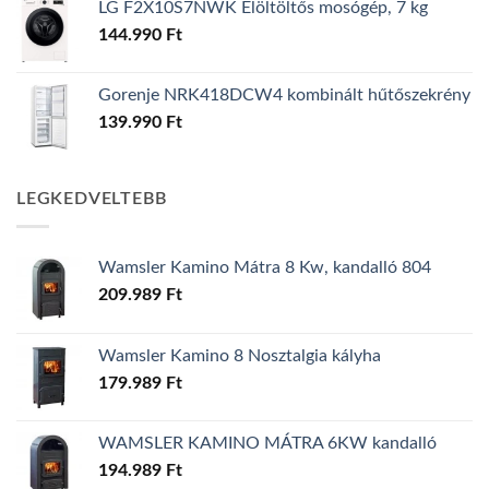
LG F2X10S7NWK Elöltöltős mosógép, 7 kg
144.990
Ft
Gorenje NRK418DCW4 kombinált hűtőszekrény
139.990
Ft
LEGKEDVELTEBB
Wamsler Kamino Mátra 8 Kw, kandalló 804
209.989
Ft
Wamsler Kamino 8 Nosztalgia kályha
179.989
Ft
WAMSLER KAMINO MÁTRA 6KW kandalló
194.989
Ft