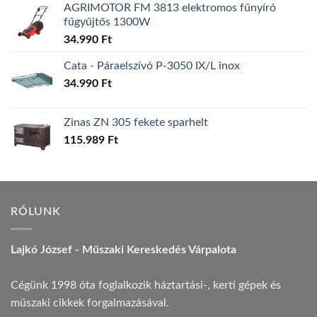
AGRIMOTOR FM 3813 elektromos fűnyíró
fűgyűjtős 1300W
34.990
Ft
Cata - Páraelszívó P-3050 IX/L inox
34.990
Ft
Zinas ZN 305 fekete sparhelt
115.989
Ft
RÓLUNK
Lajkó József - Műszaki Kereskedés Várpalota
Cégünk 1998 óta foglalkozik háztartási-, kerti gépek és
műszaki cikkek forgalmazásával.