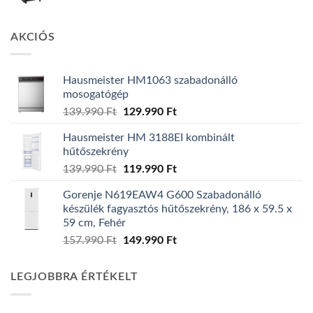
AKCIÓS
Hausmeister HM1063 szabadonálló
mosogatógép
Original
Current
139.990
Ft
129.990
Ft
price
price
Hausmeister HM 3188EI kombinált
was:
is:
hűtőszekrény
139.990 Ft.
129.990 Ft.
Original
Current
139.990
Ft
119.990
Ft
price
price
Gorenje N619EAW4 G600 Szabadonálló
was:
is:
készülék fagyasztós hűtőszekrény, 186 x 59.5 x
139.990 Ft.
119.990 Ft.
59 cm, Fehér
Original
Current
157.990
Ft
149.990
Ft
price
price
was:
is:
LEGJOBBRA ÉRTÉKELT
157.990 Ft.
149.990 Ft.