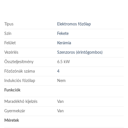
Típus
Elektromos főzőlap
Szín
Fekete
Felület
Kerámia
Vezérlés
Szenzoros (érintőgombos)
Összteljesítmény
6.5 kW
Főzőzónák száma
4
Indukciós főzőlap
Nem
Funkciók
Maradékhő kijelzés
Van
Gyermekzár
Van
Méretek