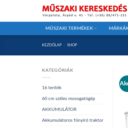
Skip
to
content
MŰSZAKI TERMÉKEK
MÁRKÁ
KEZDŐLAP
»
SHOP
KATEGÓRIÁK
Ak
16 teríték
60 cm széles mosogatógép
AKKUMULÁTOR
Akkumulátoros fűnyíró traktor