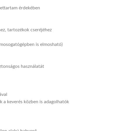
élettartam érdekében
ez, tartozékok cseréjéhez
y mosogatógépben is elmosható)
iztonságos használatát
ával
ok a keverés közben is adagolhatók