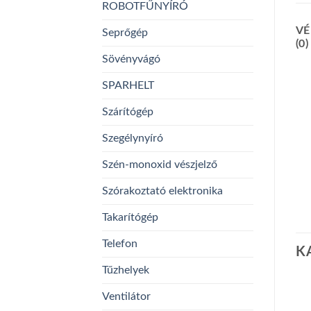
ROBOTFŰNYÍRÓ
VÉ
Seprőgép
(0)
Sövényvágó
SPARHELT
Szárítógép
Szegélynyíró
Szén-monoxid vészjelző
Szórakoztató elektronika
Takarítógép
Telefon
K
Tűzhelyek
Ventilátor