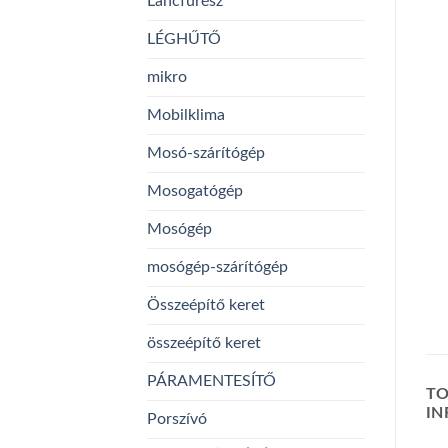
Láncfűrész
LÉGHŰTŐ
mikro
Mobilklima
Mosó-szárítógép
Mosogatógép
Mosógép
mosógép-szárítógép
Összeépítő keret
összeépítő keret
PÁRAMENTESÍTŐ
TO
I
Porszívó