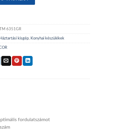
TM 6351GR
Háztartási kisgép
,
Konyhai készülékek
COR
optimális fordulatszámot
tszám