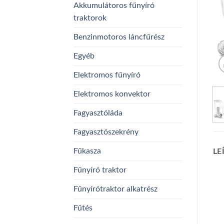
Akkumulátoros fűnyíró
traktorok
Benzinmotoros láncfűrész
Egyéb
Elektromos fűnyíró
Elektromos konvektor
Fagyasztóláda
Fagyasztószekrény
Fűkasza
LE
Fűnyíró traktor
Fűnyírótraktor alkatrész
Fűtés