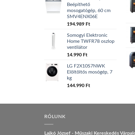
Beépíthető
mosogatógép, 60 cm
SMV4ENX06E
194.989
Ft
Somogyi Elektronic
Home TWFR78 oszlop
ventilátor
14.990
Ft
LG F2X10S7NWK
Elöltöltős mosógép, 7
kg
144.990
Ft
RÓLUNK
Lajkó József - Műszaki Kereskedés Várpal