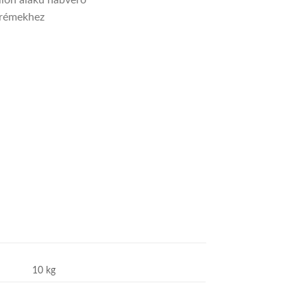
llon alakú habverő
 krémekhez
10 kg