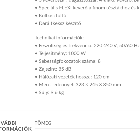
• 3 keverőszár: dagasztószár, A-alakú keverő, ba
• Speciális FLEXI keverő a finom tésztákhoz és
• Kolbásztöltő
• Daráltkeksz készítő
Technikai információk:
• Feszültség és frekvencia: 220-240 V, 50/60 Hz
• Teljesítmény: 1000 W
• Sebességfokozatok száma: 8
• Zajszint: 85 dB
• Hálózati vezeték hossza: 120 cm
• Méret edénnyel: 323 × 245 × 350 mm
• Súly: 9,6 kg
VÁBBI
TÖMEG
NFORMÁCIÓK