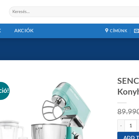
Keresés
a
következőre:
K
AKCIÓK
CÍMÜNK
SENC
ció!
Konyh
Add to
wishlist
89.99
SENCOR ST
ADD T