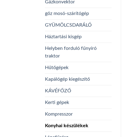
Gázkonvektor
gőz mosó-szárítógép
GYÜMÖLCSDARÁLÓ
Háztartási kisgép
Helyben forduló fűnyíró
traktor
Hűtőgépek
Kapálógép kiegészítő
KÁVÉFŐZŐ
Kerti gépek
Kompresszor
Konyhai készülékek