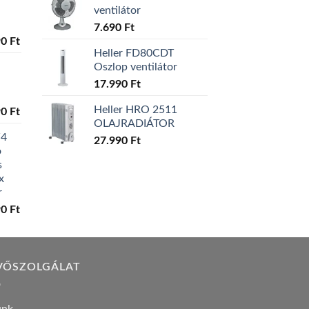
ventilátor
7.690
Ft
l
Current
90
Ft
Heller FD80CDT
price
Oszlop ventilátor
is:
0 Ft.
129.990 Ft.
17.990
Ft
Heller HRO 2511
l
Current
90
Ft
OLAJRADIÁTOR
price
W4
is:
27.990
Ft
ó
0 Ft.
119.990 Ft.
s
x
r
l
Current
90
Ft
price
is:
0 Ft.
149.990 Ft.
VŐSZOLGÁLAT
unk