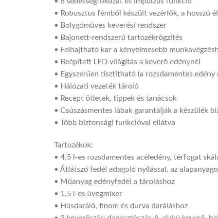
• 8 sebességfokozat és impulzus funkció
• Robusztus fémből készült vezérlők, a hosszú 
• Bolygóműves keverési rendszer
• Bajonett-rendszerű tartozékrögzítés
• Felhajtható kar a kényelmesebb munkavégzésh
• Beépített LED világítás a keverő edénynél
• Egyszerűen tisztítható (a rozsdamentes edén
• Hálózati vezeték tároló
• Recept ötletek, tippek és tanácsok
• Csúszásmentes lábak garantálják a készülék b
• Több biztonsági funkcióval ellátva
Tartozékok:
• 4,5 l-es rozsdamentes acéledény, térfogat skál
• Átlátszó fedél adagoló nyílással, az alapanyag
• Műanyag edényfedél a tároláshoz
• 1,5 l-es üvegmixer
• Húsdaráló, finom és durva daráláshoz