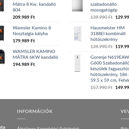
Mátra 8 Kw, kandalló
szabadonálló
804
mosogatógép
Origina
209.989
Ft
139.990
Ft
129.9
price
Wamsler Kamino 8
Hausmeister HM
was:
Nosztalgia kályha
3188EI kombinált
139.99
hűtőszekrény
179.989
Ft
Origina
139.990
Ft
119.9
WAMSLER KAMINO
price
MÁTRA 6KW kandalló
Gorenje N619EA
was:
G600 Szabadonáll
194.989
Ft
139.99
készülék fagyasztó
hűtőszekrény, 186 
59.5 x 59 cm, Fehé
Origina
157.990
Ft
149.9
price
was:
157.99
INFORMÁCIÓK
VE
ota
Általános Szerződési Feltételek
Ról