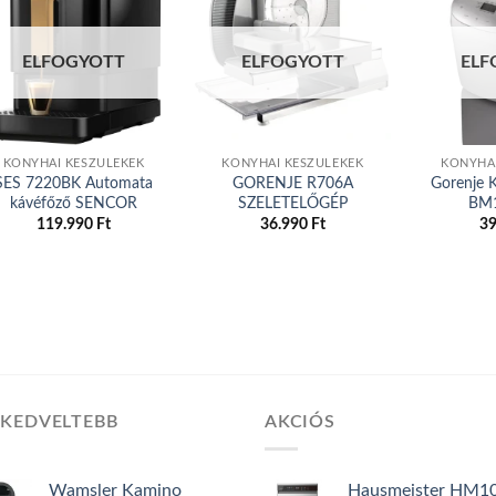
Add to
Add to
ELFOGYOTT
ELFOGYOTT
ELF
wishlist
wishlist
KONYHAI KÉSZÜLÉKEK
KONYHAI KÉSZÜLÉKEK
KONYHAI
SES 7220BK Automata
GORENJE R706A
Gorenje 
kávéfőző SENCOR
SZELETELŐGÉP
BM
119.990
Ft
36.990
Ft
3
GKEDVELTEBB
AKCIÓS
Wamsler Kamino
Hausmeister HM1