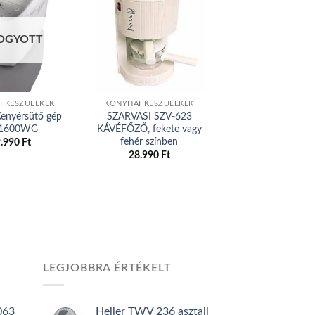
Akció!
Add to
Add to
OGYOTT
wishlist
wishlist
 KÉSZÜLÉKEK
KONYHAI KÉSZÜLÉKEK
KONYHAI KÉSZÜL
Kenyérsütő gép
SZARVASI SZV-623
Gorenje GS520
1600WG
KÁVÉFŐZŐ, fekete vagy
Mosogatógé
fehér színben
Origi
9.990
Ft
131.990
Ft
124.
price
28.990
Ft
was:
131.9
LEGJOBBRA ÉRTÉKELT
063
Heller TWV 236 asztali