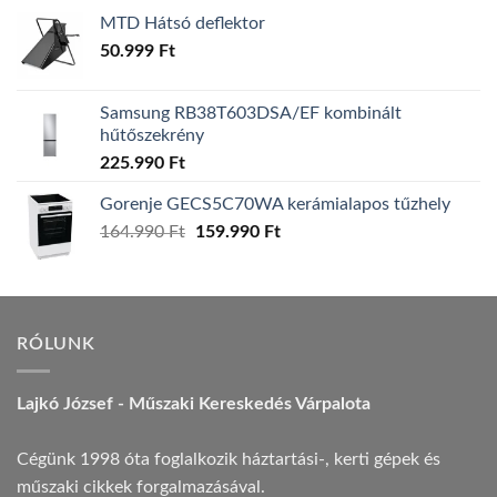
MTD Hátsó deflektor
50.999
Ft
Samsung RB38T603DSA/EF kombinált
hűtőszekrény
225.990
Ft
Gorenje GECS5C70WA kerámialapos tűzhely
Original
Current
164.990
Ft
159.990
Ft
price
price
was:
is:
164.990 Ft.
159.990 Ft.
RÓLUNK
Lajkó József - Műszaki Kereskedés Várpalota
Cégünk 1998 óta foglalkozik háztartási-, kerti gépek és
műszaki cikkek forgalmazásával.