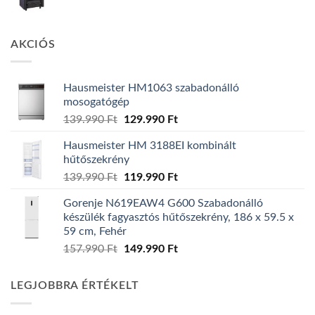
AKCIÓS
Hausmeister HM1063 szabadonálló
mosogatógép
Original
Current
139.990
Ft
129.990
Ft
price
price
Hausmeister HM 3188EI kombinált
was:
is:
hűtőszekrény
139.990 Ft.
129.990 Ft.
Original
Current
139.990
Ft
119.990
Ft
price
price
Gorenje N619EAW4 G600 Szabadonálló
was:
is:
készülék fagyasztós hűtőszekrény, 186 x 59.5 x
139.990 Ft.
119.990 Ft.
59 cm, Fehér
Original
Current
157.990
Ft
149.990
Ft
price
price
was:
is:
LEGJOBBRA ÉRTÉKELT
157.990 Ft.
149.990 Ft.