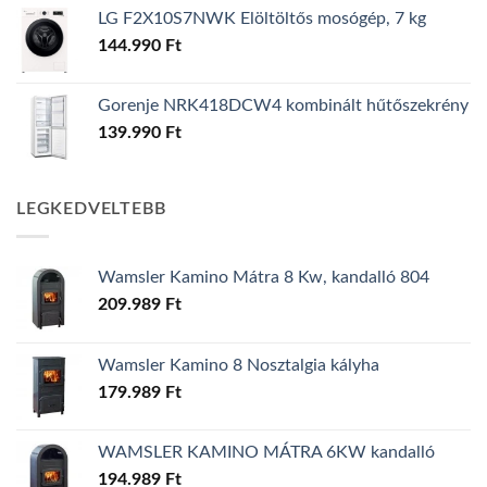
LG F2X10S7NWK Elöltöltős mosógép, 7 kg
144.990
Ft
Gorenje NRK418DCW4 kombinált hűtőszekrény
139.990
Ft
LEGKEDVELTEBB
Wamsler Kamino Mátra 8 Kw, kandalló 804
209.989
Ft
Wamsler Kamino 8 Nosztalgia kályha
179.989
Ft
WAMSLER KAMINO MÁTRA 6KW kandalló
194.989
Ft