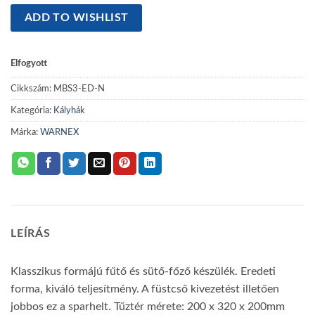
WARNEX
ADD TO WISHLIST
MBS3-
ED-
N
Elfogyott
sparhelt
Cikkszám:
MBS3-ED-N
jobbos
mennyiség
Kategória:
Kályhák
Márka:
WARNEX
LEÍRÁS
Klasszikus formájú fűtő és sütő-főző készülék. Eredeti
forma, kiváló teljesítmény. A füstcső kivezetést illetően
jobbos ez a sparhelt. Tűztér mérete: 200 x 320 x 200mm