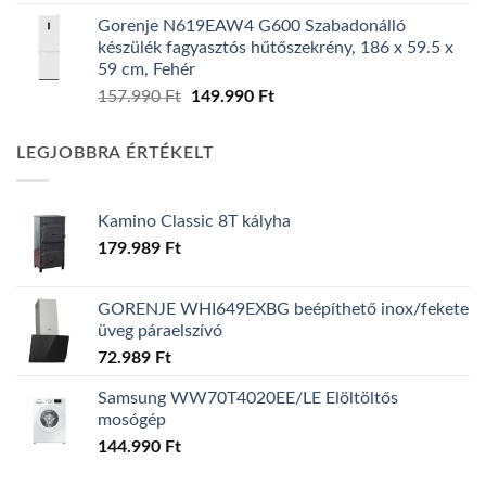
price
price
Gorenje N619EAW4 G600 Szabadonálló
was:
is:
készülék fagyasztós hűtőszekrény, 186 x 59.5 x
139.990 Ft.
119.990 Ft.
59 cm, Fehér
Original
Current
157.990
Ft
149.990
Ft
price
price
was:
is:
LEGJOBBRA ÉRTÉKELT
157.990 Ft.
149.990 Ft.
Kamino Classic 8T kályha
179.989
Ft
GORENJE WHI649EXBG beépíthető inox/fekete
üveg páraelszívó
72.989
Ft
Samsung WW70T4020EE/LE Elöltöltős
mosógép
144.990
Ft