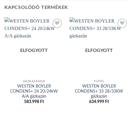
KAPCSOLÓDÓ TERMÉKEK
Add to
Add to
wishlist
wishlist
ELFOGYOTT
ELFOGYOTT
GÁZKAZÁNOK
FŰTÉS
WESTEN BOYLER
WESTEN BOYLER
CONDENS+ 24 20/24kW
CONDENS+ 33 28/33KW
A/A gázkazán
gázkazán
583.998
Ft
634.999
Ft