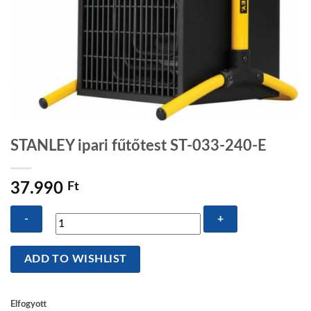
STANLEY ipari fűtőtest ST-033-240-E
37.990
Ft
STANLEY
ADD TO WISHLIST
ipari
fűtőtest
ST-
Elfogyott