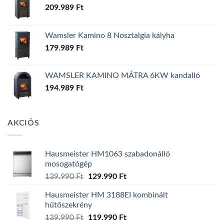
209.989
Ft
Wamsler Kamino 8 Nosztalgia kályha
179.989
Ft
WAMSLER KAMINO MÁTRA 6KW kandalló
194.989
Ft
AKCIÓS
Hausmeister HM1063 szabadonálló
mosogatógép
Original
Current
139.990
Ft
129.990
Ft
price
price
Hausmeister HM 3188EI kombinált
was:
is:
hűtőszekrény
139.990 Ft.
129.990 Ft.
Original
Current
139.990
Ft
119.990
Ft