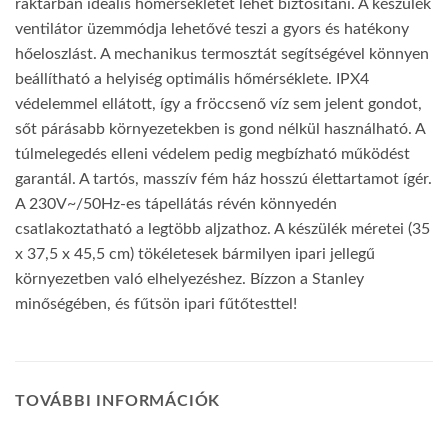
raktárban ideális hőmérsékletet lehet biztosítani. A készülék
ventilátor üzemmódja lehetővé teszi a gyors és hatékony
hőeloszlást. A mechanikus termosztát segítségével könnyen
beállítható a helyiség optimális hőmérséklete. IPX4
védelemmel ellátott, így a fröccsenő víz sem jelent gondot,
sőt párásabb környezetekben is gond nélkül használható. A
túlmelegedés elleni védelem pedig megbízható működést
garantál. A tartós, masszív fém ház hosszú élettartamot ígér.
A 230V~/50Hz-es tápellátás révén könnyedén
csatlakoztatható a legtöbb aljzathoz. A készülék méretei (35
x 37,5 x 45,5 cm) tökéletesek bármilyen ipari jellegű
környezetben való elhelyezéshez. Bízzon a Stanley
minőségében, és fűtsön ipari fűtőtesttel!
TOVÁBBI INFORMÁCIÓK