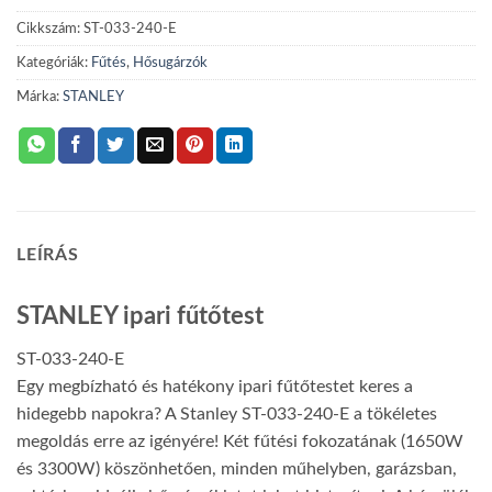
033-
Cikkszám:
ST-033-240-E
240-
E
Kategóriák:
Fűtés
,
Hősugárzók
mennyiség
Márka:
STANLEY
LEÍRÁS
STANLEY ipari fűtőtest
ST-033-240-E
Egy megbízható és hatékony ipari fűtőtestet keres a
hidegebb napokra? A Stanley ST-033-240-E a tökéletes
megoldás erre az igényére! Két fűtési fokozatának (1650W
és 3300W) köszönhetően, minden műhelyben, garázsban,