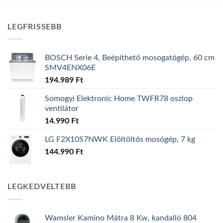
LEGFRISSEBB
BOSCH Serie 4, Beépíthető mosogatógép, 60 cm
SMV4ENX06E
194.989
Ft
Somogyi Elektronic Home TWFR78 oszlop
ventilátor
14.990
Ft
LG F2X10S7NWK Elöltöltős mosógép, 7 kg
144.990
Ft
LEGKEDVELTEBB
Wamsler Kamino Mátra 8 Kw, kandalló 804