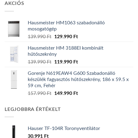
AKCIÓS
Hausmeister HM1063 szabadonálló
mosogatógép
Original
Current
139.990
Ft
129.990
Ft
price
price
Hausmeister HM 3188EI kombinált
was:
is:
hűtőszekrény
139.990 Ft.
129.990 Ft.
Original
Current
139.990
Ft
119.990
Ft
price
price
Gorenje N619EAW4 G600 Szabadonálló
was:
is:
készülék fagyasztós hűtőszekrény, 186 x 59.5 x
139.990 Ft.
119.990 Ft.
59 cm, Fehér
Original
Current
157.990
Ft
149.990
Ft
price
price
was:
is:
LEGJOBBRA ÉRTÉKELT
157.990 Ft.
149.990 Ft.
Hauser TF-104R Toronyventilátor
30.991
Ft