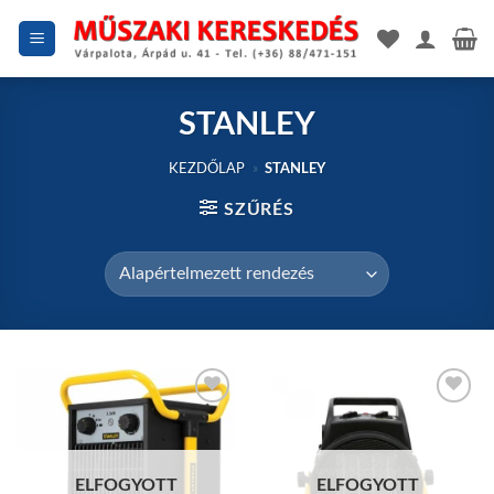
Skip
to
content
STANLEY
KEZDŐLAP
»
STANLEY
SZŰRÉS
Add to
Add to
wishlist
wishlist
ELFOGYOTT
ELFOGYOTT