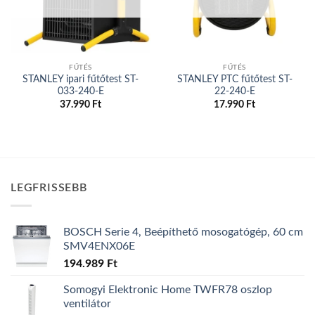
FŰTÉS
FŰTÉS
STANLEY ipari fűtőtest ST-
STANLEY PTC fűtőtest ST-
033-240-E
22-240-E
37.990
Ft
17.990
Ft
LEGFRISSEBB
BOSCH Serie 4, Beépíthető mosogatógép, 60 cm
SMV4ENX06E
194.989
Ft
Somogyi Elektronic Home TWFR78 oszlop
ventilátor