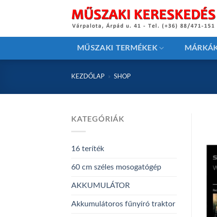
Skip
to
content
MŰSZAKI TERMÉKEK
MÁRKÁ
KEZDŐLAP
»
SHOP
KATEGÓRIÁK
16 teríték
60 cm széles mosogatógép
AKKUMULÁTOR
Akkumulátoros fűnyíró traktor