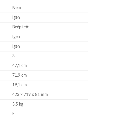
Nem
Igen
Beépített
Igen
Igen
3
47,1 cm
71,9 cm
19,1 cm
423 x 719 x 81 mm
3,5 kg
E