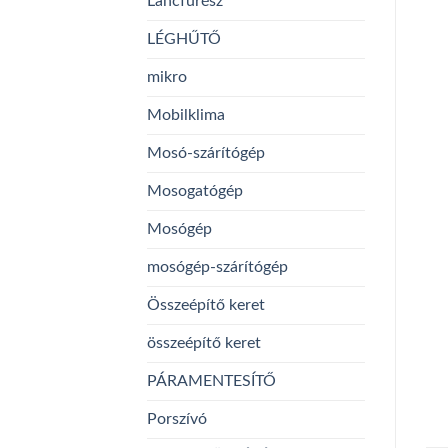
Láncfűrész
LÉGHŰTŐ
mikro
Mobilklima
Mosó-szárítógép
Mosogatógép
Mosógép
mosógép-szárítógép
Összeépítő keret
összeépítő keret
PÁRAMENTESÍTŐ
Porszívó