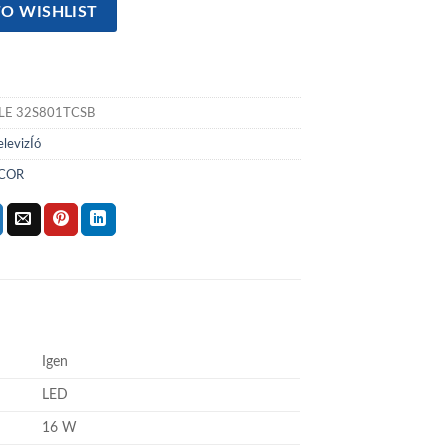
O WISHLIST
LE 32S801TCSB
elevizÍó
COR
Igen
LED
16 W