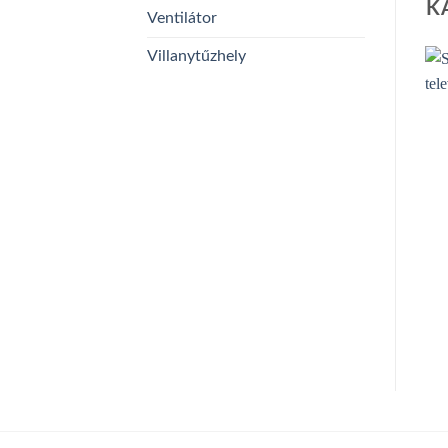
K
Ventilátor
Villanytűzhely