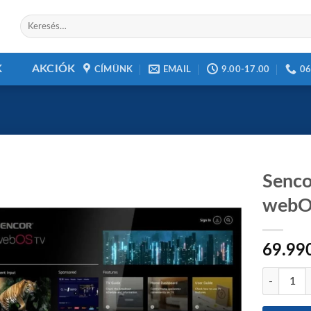
Keresés
a
következőre:
K
AKCIÓK
CÍMÜNK
EMAIL
9.00-17.00
06
Senc
webO
Add to
69.99
wishlist
Sencor SL