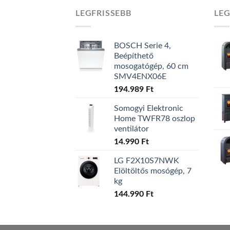
LEGFRISSEBB
LE
BOSCH Serie 4,
Beépíthető
mosogatógép, 60 cm
SMV4ENX06E
194.989
Ft
Somogyi Elektronic
Home TWFR78 oszlop
ventilátor
14.990
Ft
LG F2X10S7NWK
Elöltöltős mosógép, 7
kg
144.990
Ft