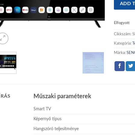
ADD T
Elfogyott
Cikkszám:
S
Kategória:
T
Márka:
SEN
Műszaki paraméterek
ÍRÁS
Smart TV
Képernyő típus
Hangszóró teljesítménye