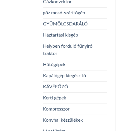
Gázkonvektor
gőz mosó-szárítógép
GYÜMÖLCSDARÁLÓ
Háztartási kisgép
Helyben forduló fűnyíró
traktor
Hűtőgépek
Kapálógép kiegészítő
KÁVÉFŐZŐ
Kerti gépek
Kompresszor
Konyhai készülékek