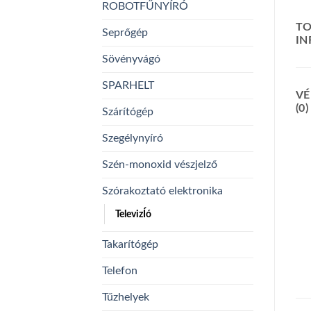
ROBOTFŰNYÍRÓ
TO
Seprőgép
I
Sövényvágó
SPARHELT
VÉ
(0)
Szárítógép
Szegélynyíró
Szén-monoxid vészjelző
Szórakoztató elektronika
TelevizÍó
Takarítógép
Telefon
Tűzhelyek