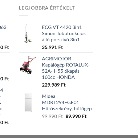
LEGJOBBRA ÉRTÉKELT
063
ECG VT 4420 3in1
Simon Többfunkciós
álló porszívó 3in1
al
90
Ft
Current
35.991
Ft
price
AGRIMOTOR
is:
Kapálógép ROTALUX-
0 Ft.
129.990 Ft.
52A- H55 6kapás
160cc HONDA
al
90
Ft
Current
229.989
Ft
price
W4
is:
ó
Midea
0 Ft.
119.990 Ft.
s
MDRT294FGE01
x
Hűtőszekrény, hűtőgép
r
99.990
Ft
Original
89.990
Ft
Current
al
90
Ft
Current
price
price
price
was:
is:
is:
99.990 Ft.
89.990 Ft.