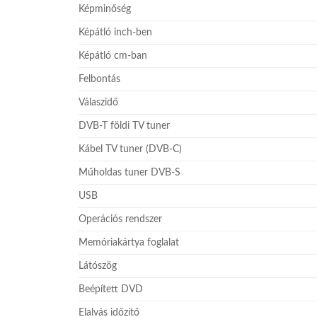
Képminőség
Képátló inch-ben
Képátló cm-ban
Felbontás
Válaszidő
DVB-T földi TV tuner
Kábel TV tuner (DVB-C)
Műholdas tuner DVB-S
USB
Operációs rendszer
Memóriakártya foglalat
Látószög
Beépített DVD
Elalvás időzítő