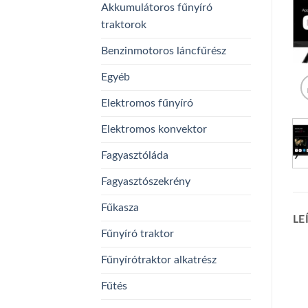
Akkumulátoros fűnyíró
traktorok
Benzinmotoros láncfűrész
Egyéb
Elektromos fűnyíró
Elektromos konvektor
Fagyasztóláda
Fagyasztószekrény
Fűkasza
LE
Fűnyíró traktor
Fűnyírótraktor alkatrész
Fűtés