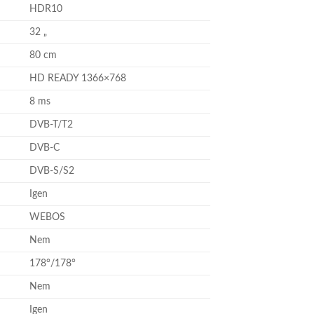
HDR10
32 „
80 cm
HD READY 1366×768
8 ms
DVB-T/T2
DVB-C
DVB-S/S2
Igen
WEBOS
Nem
178°/178°
Nem
Igen