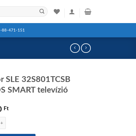
-88-471-151
or SLE 32S801TCSB
S SMART televízió
0
Ft
E 32S801TCSB webOS SMART televízió mennyiség