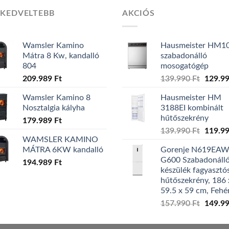
GKEDVELTEBB
AKCIÓS
Wamsler Kamino
Hausmeister HM1
Mátra 8 Kw, kandalló
szabadonálló
804
mosogatógép
209.989
Ft
139.990
Ft
Origin
129.9
price
Wamsler Kamino 8
Hausmeister HM
was:
Nosztalgia kályha
3188EI kombinált
139.99
hűtőszekrény
179.989
Ft
139.990
Ft
Origin
119.9
WAMSLER KAMINO
price
MÁTRA 6KW kandalló
Gorenje N619EA
was:
G600 Szabadonáll
194.989
Ft
139.99
készülék fagyasztó
hűtőszekrény, 186 
59.5 x 59 cm, Fehé
157.990
Ft
Origin
149.9
price
was: