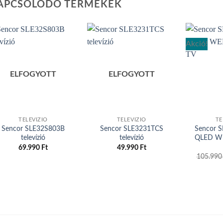
APCSOLÓDÓ TERMÉKEK
Akció!
Add to
Add to
ELFOGYOTT
ELFOGYOTT
wishlist
wishlist
TELEVIZÍÓ
TELEVIZÍÓ
TE
Sencor SLE32S803B
Sencor SLE3231TCS
Sencor 
televízió
televízió
QLED W
69.990
Ft
49.990
Ft
105.99