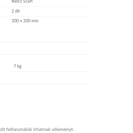
Nincs Scart
2 db
200 x 200 mm
7 kg
lt felhasználók írhatnak véleményt.