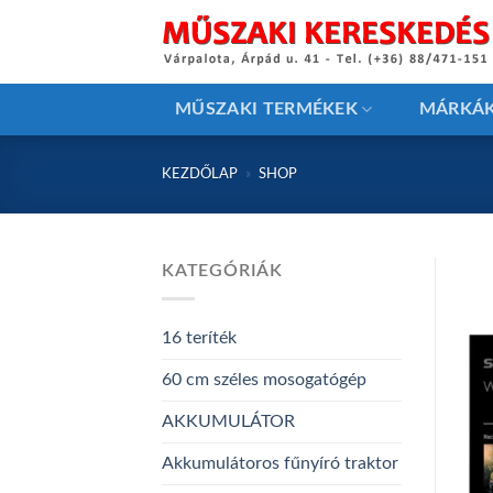
Skip
to
content
MŰSZAKI TERMÉKEK
MÁRKÁ
KEZDŐLAP
»
SHOP
KATEGÓRIÁK
16 teríték
60 cm széles mosogatógép
AKKUMULÁTOR
Akkumulátoros fűnyíró traktor