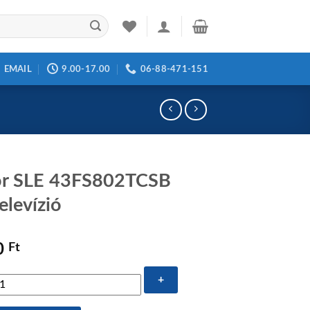
EMAIL
9.00-17.00
06-88-471-151
or SLE 43FS802TCSB
elevízió
0
Ft