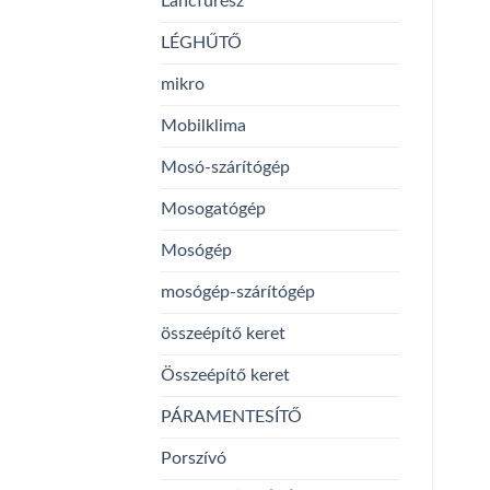
Láncfűrész
LÉGHŰTŐ
mikro
Mobilklima
Mosó-szárítógép
Mosogatógép
Mosógép
mosógép-szárítógép
összeépítő keret
Összeépítő keret
PÁRAMENTESÍTŐ
Porszívó