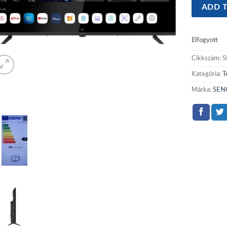
Sencor
ADD T
SLE
43FS802T
LED
Elfogyott
televízió
Cikkszám:
S
mennyiség
Kategória:
T
Márka:
SEN