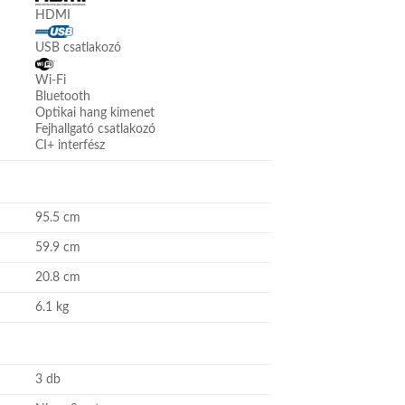
HDMI
USB csatlakozó
Wi-Fi
Bluetooth
Optikai hang kimenet
Fejhallgató csatlakozó
CI+ interfész
95.5 cm
59.9 cm
20.8 cm
6.1 kg
3 db