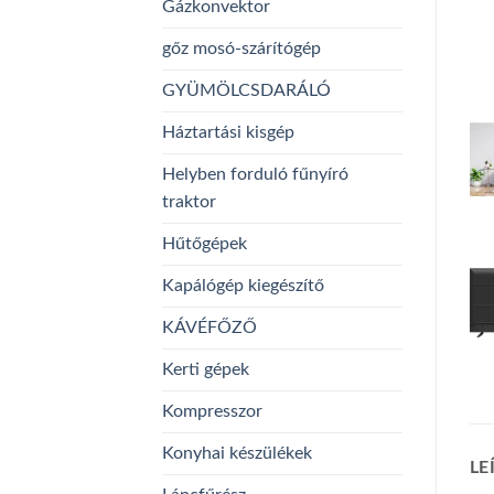
Gázkonvektor
gőz mosó-szárítógép
GYÜMÖLCSDARÁLÓ
Háztartási kisgép
Helyben forduló fűnyíró
traktor
Hűtőgépek
Kapálógép kiegészítő
KÁVÉFŐZŐ
Kerti gépek
Kompresszor
Konyhai készülékek
LE