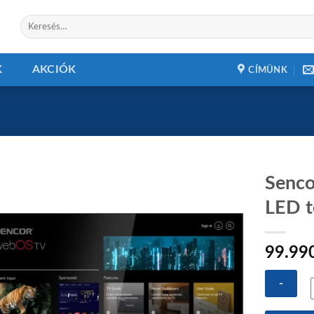
Keresés
a
következőre:
K
AKCIÓK
CÍMÜNK
Senc
LED t
Add to
99.99
wishlist