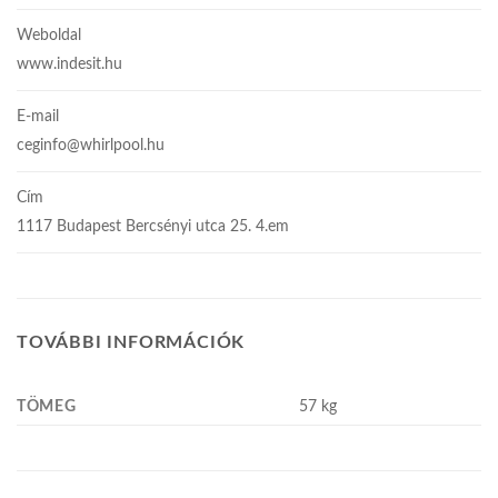
Weboldal
www.indesit.hu
E-mail
ceginfo@whirlpool.hu
Cím
1117 Budapest Bercsényi utca 25. 4.em
TOVÁBBI INFORMÁCIÓK
TÖMEG
57 kg