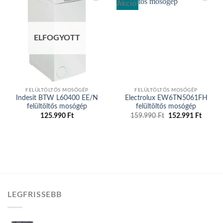
Akció!
Add to
Add to
wishlist
wishlist
ELFOGYOTT
FELÜLTÖLTŐS MOSÓGÉP
FELÜLTÖLTŐS MOSÓGÉP
Indesit BTW L60400 EE/N
Electrolux EW6TN5061FH
felültöltős mosógép
felültöltős mosógép
Original
Curren
125.990
Ft
159.990
Ft
152.991
Ft
price
price
was:
is:
159.990 Ft.
152.99
LEGFRISSEBB