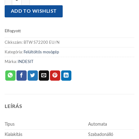
ADD TO WISHLIST
Elfogyott
Cikkszám:
BTW S72200 EU/N
Kategória:
Felültöltős mosógép
Márka:
INDESIT
LEÍRÁS
Típus
Automata
Kialakítás
Szabadonálló