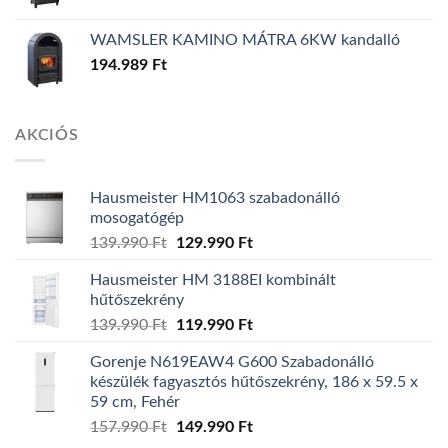
WAMSLER KAMINO MÁTRA 6KW kandalló
194.989
Ft
AKCIÓS
Hausmeister HM1063 szabadonálló
mosogatógép
Original
Current
139.990
Ft
129.990
Ft
price
price
Hausmeister HM 3188EI kombinált
was:
is:
hűtőszekrény
139.990 Ft.
129.990 Ft.
Original
Current
139.990
Ft
119.990
Ft
price
price
Gorenje N619EAW4 G600 Szabadonálló
was:
is:
készülék fagyasztós hűtőszekrény, 186 x 59.5 x
139.990 Ft.
119.990 Ft.
59 cm, Fehér
Original
Current
157.990
Ft
149.990
Ft
price
price