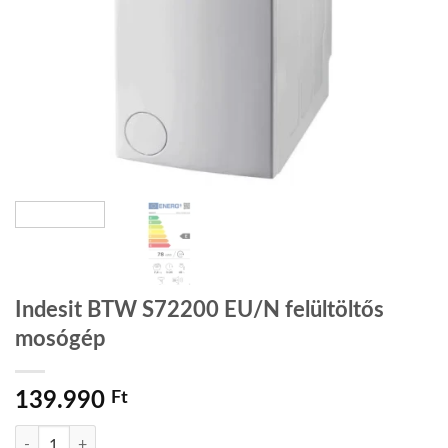
Indesit BTW S72200 EU/N felültöltős
mosógép
139.990
Ft
Indesit BTW S72200 EU/N felültöltős mosógép mennyiség