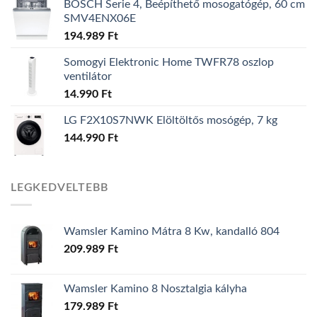
BOSCH Serie 4, Beépíthető mosogatógép, 60 cm
SMV4ENX06E
194.989
Ft
Somogyi Elektronic Home TWFR78 oszlop
ventilátor
14.990
Ft
LG F2X10S7NWK Elöltöltős mosógép, 7 kg
144.990
Ft
LEGKEDVELTEBB
Wamsler Kamino Mátra 8 Kw, kandalló 804
209.989
Ft
Wamsler Kamino 8 Nosztalgia kályha
179.989
Ft