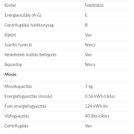
Kivitel
Felültöltős
Energiaosztály (A-G)
E
Centrifugálási hatékonyság
B
Kijelző
Van
Szárító funkció
Nincs
Késleltetett indítás/befejezés
Van
Aquastop
Nincs
Mosás
Mosókapacitás
7 kg
Energiafogyasztás (mosás)
0.56 kWh/ciklus
Éves energiafogyasztás
124 kWh/év
Vízfogyasztás
40 liter/ciklus
Centrifugálás
Van