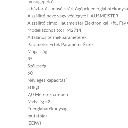
mosógépek és
a háztartási mosó-szárítógépek energiahatékonysá
A szállító neve vagy védjegye: HAUSMEISTER
A szállító címe: Hausmeister Elektronikai Kft., Fá
Modellazonosító: HM2714
Általános termékparaméterek:
Paraméter Érték Paraméter Érték
Magasság
85
Szélesség
60
Névleges kapacitás(
a) (kg)
7,0 Méretek cm-ben
Mélység 52
Energiahatékonysági
mutató(a)
(EEIW)