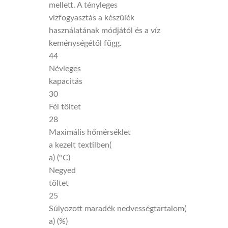
mellett. A tényleges
vízfogyasztás a készülék
használatának módjától és a víz
keménységétől függ.
44
Névleges
kapacitás
30
Fél töltet
28
Maximális hőmérséklet
a kezelt textilben(
a) (°C)
Negyed
töltet
25
Súlyozott maradék nedvességtartalom(
a) (%)