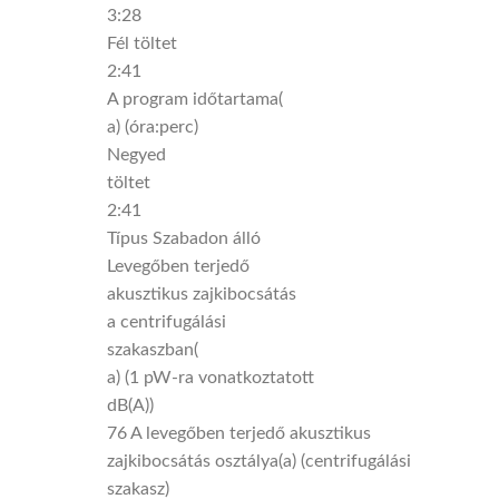
3:28
Fél töltet
2:41
A program időtartama(
a) (óra:perc)
Negyed
töltet
2:41
Típus Szabadon álló
Levegőben terjedő
akusztikus zajkibocsátás
a centrifugálási
szakaszban(
a) (1 pW-ra vonatkoztatott
dB(A))
76 A levegőben terjedő akusztikus
zajkibocsátás osztálya(a) (centrifugálási
szakasz)