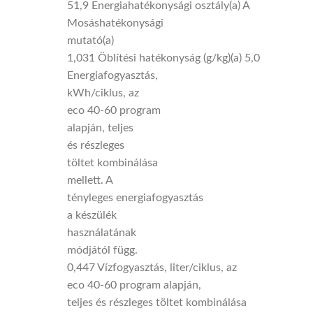
51,9 Energiahatékonysági osztály(a) A
Mosáshatékonysági
mutató(a)
1,031 Öblítési hatékonyság (g/kg)(a) 5,0
Energiafogyasztás,
kWh/ciklus, az
eco 40-60 program
alapján, teljes
és részleges
töltet kombinálása
mellett. A
tényleges energiafogyasztás
a készülék
használatának
módjától függ.
0,447 Vízfogyasztás, liter/ciklus, az
eco 40-60 program alapján,
teljes és részleges töltet kombinálása