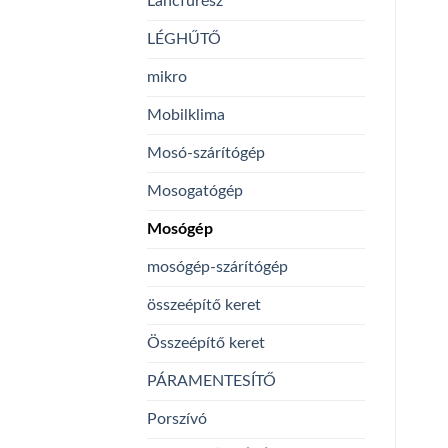
Láncfűrész
LÉGHŰTŐ
mikro
Mobilklima
Mosó-szárítógép
Mosogatógép
Mosógép
mosógép-szárítógép
összeépítő keret
Összeépítő keret
PÁRAMENTESÍTŐ
Porszívó