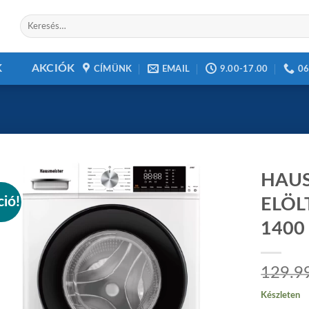
Keresés
a
következőre:
K
AKCIÓK
CÍMÜNK
EMAIL
9.00-17.00
06
HAUS
ció!
ELÖL
1400
Add to
wishlist
129.9
Készleten