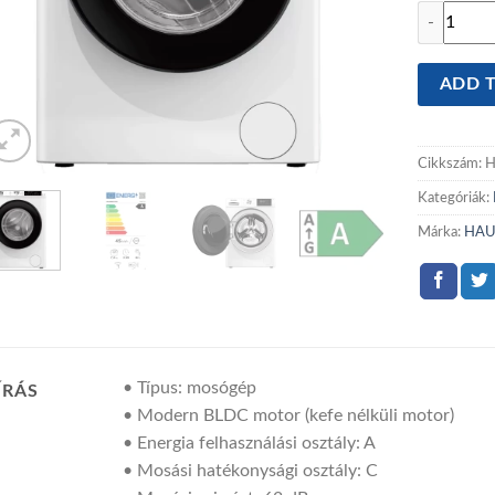
HAUSMEIS
ADD T
Cikkszám:
H
Kategóriák:
Márka:
HAU
• Típus: mosógép
ÍRÁS
• Modern BLDC motor (kefe nélküli motor)
• Energia felhasználási osztály: A
• Mosási hatékonysági osztály: C