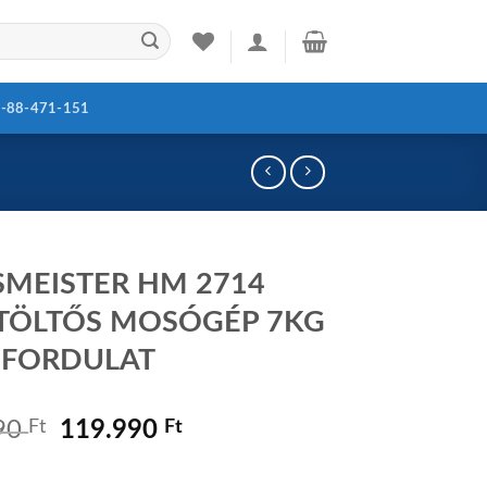
-88-471-151
MEISTER HM 2714
TÖLTŐS MOSÓGÉP 7KG
 FORDULAT
Original
Current
90
Ft
119.990
Ft
price
price
was:
is: