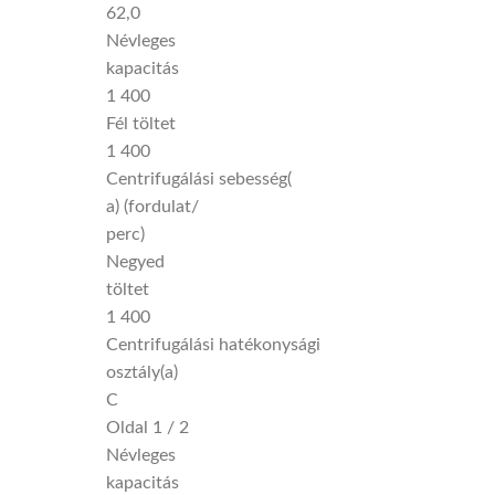
62,0
Névleges
kapacitás
1 400
Fél töltet
1 400
Centrifugálási sebesség(
a) (fordulat/
perc)
Negyed
töltet
1 400
Centrifugálási hatékonysági
osztály(a)
C
Oldal 1 / 2
Névleges
kapacitás