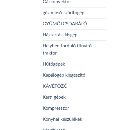
Gázkonvektor
gőz mosó-szárítógép
GYÜMÖLCSDARÁLÓ
Háztartási kisgép
Helyben forduló fűnyíró
traktor
Hűtőgépek
Kapálógép kiegészítő
KÁVÉFŐZŐ
Kerti gépek
Kompresszor
Konyhai készülékek