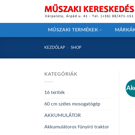
Skip
to
content
MŰSZAKI TERMÉKEK
MÁRKÁ
KEZDŐLAP
»
SHOP
KATEGÓRIÁK
Ak
16 teríték
60 cm széles mosogatógép
AKKUMULÁTOR
Akkumulátoros fűnyíró traktor