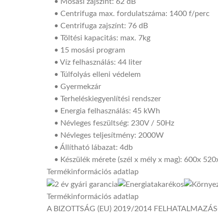
• Mosási zajszínt: 62 dB
• Centrifuga max. fordulatszáma: 1400 f/perc
• Centrifuga zajszínt: 76 dB
• Töltési kapacitás: max. 7kg
• 15 mosási program
• Víz felhasználás: 44 liter
• Túlfolyás elleni védelem
• Gyermekzár
• Terheléskiegyenlítési rendszer
• Energia felhasználás: 45 kWh
• Névleges feszültség: 230V / 50Hz
• Névleges teljesítmény: 2000W
• Állítható lábazat: 4db
• Készülék mérete (szél x mély x mag): 600x 5
Termékinformációs adatlap
Termékinformációs adatlap
A BIZOTTSÁG (EU) 2019/2014 FELHATALMAZÁS