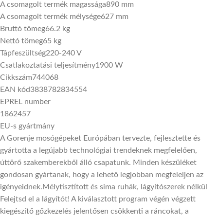
A csomagolt termék magassága
890 mm
A csomagolt termék mélysége
627 mm
Bruttó tömeg
66.2 kg
Nettó tömeg
65 kg
Tápfeszültség
220-240 V
Csatlakoztatási teljesítmény
1900 W
Cikkszám
744068
EAN kód
3838782834554
EPREL number
1862457
EU-s gyártmány
A Gorenje mosógépeket Európában tervezte, fejlesztette és
gyártotta a legújabb technológiai trendeknek megfelelően,
úttörő szakemberekből álló csapatunk. Minden készüléket
gondosan gyártanak, hogy a lehető legjobban megfeleljen az
igényeidnek.Mélytisztított és sima ruhák, lágyítószerek nélkül
Felejtsd el a lágyítót! A kiválasztott program végén végzett
kiegészítő gőzkezelés jelentősen csökkenti a ráncokat, a