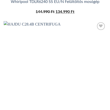
Whirlpool TDLR6240 SS EU/N Felültöltős mosógép
144.990
Ft
Original
134.990
Ft
Current
price
price
was:
is:
144.990 Ft.
134.990 Ft.
Add to
wishlist