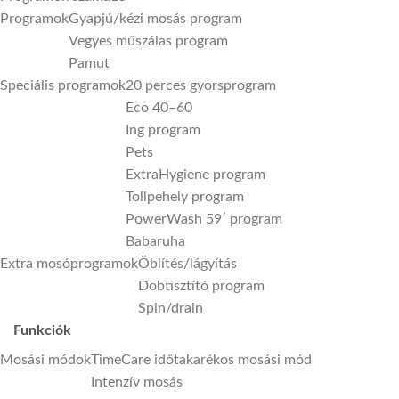
Programok
Gyapjú/kézi mosás program
Vegyes műszálas program
Pamut
Speciális programok
20 perces gyorsprogram
Eco 40–60
Ing program
Pets
ExtraHygiene program
Tollpehely program
PowerWash 59′ program
Babaruha
Extra mosóprogramok
Öblítés/lágyítás
Dobtisztító program
Spin/drain
Funkciók
Mosási módok
TimeCare időtakarékos mosási mód
Intenzív mosás