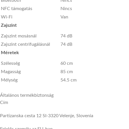
Bluetooth
Nincs
NFC támogatás
Nincs
Wi-Fi
Van
Zajszint
Zajszint mosásnál
74 dB
Zajszint centrifugálásnál
74 dB
Méretek
Szélesség
60 cm
Magasság
85 cm
Mélység
54.5 cm
Általános termékbiztonság
Cím
Partizanska cesta 12 SI-3320 Velenje, Slovenia
Felelős személy az EU-ban