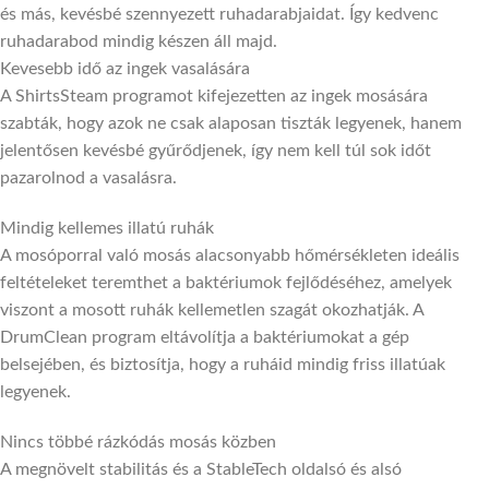
és más, kevésbé szennyezett ruhadarabjaidat. Így kedvenc
ruhadarabod mindig készen áll majd.
Kevesebb idő az ingek vasalására
A ShirtsSteam programot kifejezetten az ingek mosására
szabták, hogy azok ne csak alaposan tiszták legyenek, hanem
jelentősen kevésbé gyűrődjenek, így nem kell túl sok időt
pazarolnod a vasalásra.
Mindig kellemes illatú ruhák
A mosóporral való mosás alacsonyabb hőmérsékleten ideális
feltételeket teremthet a baktériumok fejlődéséhez, amelyek
viszont a mosott ruhák kellemetlen szagát okozhatják. A
DrumClean program eltávolítja a baktériumokat a gép
belsejében, és biztosítja, hogy a ruháid mindig friss illatúak
legyenek.
Nincs többé rázkódás mosás közben
A megnövelt stabilitás és a StableTech oldalsó és alsó