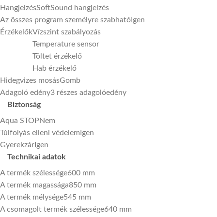
Hangjelzés
SoftSound hangjelzés
Az összes program személyre szabható
Igen
Érzékelők
Vízszint szabályozás
Temperature sensor
Töltet érzékelő
Hab érzékelő
Hidegvizes mosás
Gomb
Adagoló edény
3 részes adagolóedény
Biztonság
Aqua STOP
Nem
Túlfolyás elleni védelem
Igen
Gyerekzár
Igen
Technikai adatok
A termék szélessége
600 mm
A termék magassága
850 mm
A termék mélysége
545 mm
A csomagolt termék szélessége
640 mm