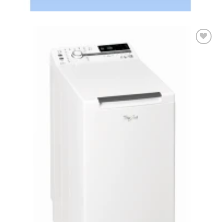
89.991
Ft
Add to
wishlist