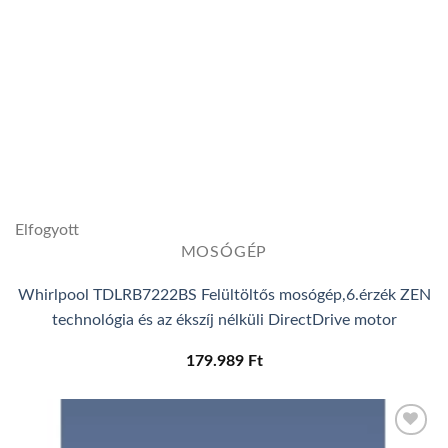
Elfogyott
MOSÓGÉP
Whirlpool TDLRB7222BS Felültöltős mosógép,6.érzék ZEN
technológia és az ékszíj nélküli DirectDrive motor
179.989
Ft