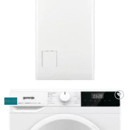
Elfogyott
FELÜLTÖLTŐS MOSÓGÉP
Electrolux EW6TN3262H Felültöltős mosógép
178.990
Ft
Akció!
Add to
wishlist