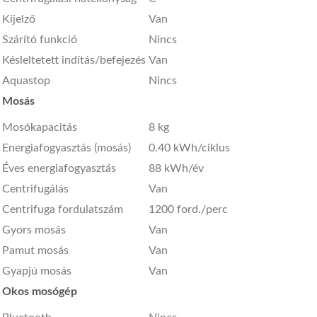
Kijelző
Van
Szárító funkció
Nincs
Késleltetett indítás/befejezés
Van
Aquastop
Nincs
Mosás
Mosókapacitás
8 kg
Energiafogyasztás (mosás)
0.40 kWh/ciklus
Éves energiafogyasztás
88 kWh/év
Centrifugálás
Van
Centrifuga fordulatszám
1200 ford./perc
Gyors mosás
Van
Pamut mosás
Van
Gyapjú mosás
Van
Okos mosógép