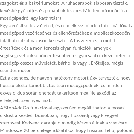
szagokat és a baktériumokat. A ruhadarabok alaposan tiszták,
kevésbé gyűröttek és puhábbak lesznek.Minden információ a
mosógépedről egy kattintásra
Egyszerűsítsd le az életed, és rendelkezz minden információval a
mosógéped vezérléséhez és ellenőrzéséhez a mobileszközödön
található alkalmazáson keresztül. A távvezérlés, a mobil
értesítések és a monitorozás olyan funkciók, amelyek
segítségével zökkenőmentesebben és gyorsabban kezelheted a
mosógép összes műveletét, bárhol is vagy. „Erőteljes, mégis
csendes motor
Ezt a csendes, de nagyon hatékony motort úgy tervezték, hogy
hosszú élettartamot biztosítson mosógépednek, és minden
egyes ciklus során energiát takarítson meg.Ne aggódj az
elfelejtett szennyes miatt
A StopAddGo funkcióval egyszerűen megállíthatod a mosási
ciklust a kezdeti fázisokban, hogy hozzáadj vagy kivegyél
szennyest.Kedvenc darabjaid mindig készen állnak a viselésre
Mindössze 20 perc elegendő ahhoz, hogy frissítsd fel új pólódat