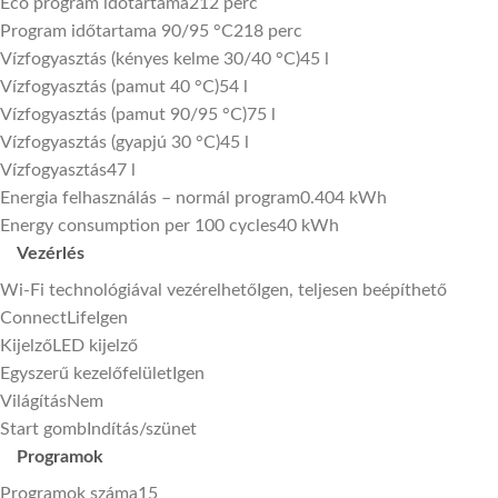
Eco program időtartama
212 perc
Program időtartama 90/95 °C
218 perc
Vízfogyasztás (kényes kelme 30/40 °C)
45 l
Vízfogyasztás (pamut 40 °C)
54 l
Vízfogyasztás (pamut 90/95 °C)
75 l
Vízfogyasztás (gyapjú 30 °C)
45 l
Vízfogyasztás
47 l
Energia felhasználás – normál program
0.404 kWh
Energy consumption per 100 cycles
40 kWh
Vezérlés
Wi-Fi technológiával vezérelhető
Igen, teljesen beépíthető
ConnectLife
Igen
Kijelző
LED kijelző
Egyszerű kezelőfelület
Igen
Világítás
Nem
Start gomb
Indítás/szünet
Programok
Programok száma
15