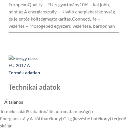
EuropeanQuality
– EU-s gyártmány
10%
– kal jobb,
mint az A energiaosztály – Kiváló energiahatékonyság
és jelentős költségmegtakarítás.
ConnectLife –
vezérlés
– Mosógéped egyszerű vezérlése, bárhonnan
Termék adatlap
Technikai adatok
Általános
Termékcsalád
Szabadonálló automata mosógép
Energiaosztály A-tól (hatékony) G-ig (kevésbé hatékony) terjedő
skálán