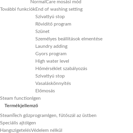
NormalCare mosási mód
További funkciók
End of washing setting
Szivattyú stop
Rövidítő program
Szünet
Személyes beállítások elmentése
Laundry adding
Gyors program
High water level
Hőmérséklet szabályozás
Szivattyú stop
Vasaláskönnyítés
Előmosás
Steam function
Igen
Termékjellemző
SteamTech gőzprogram
Igen, fűtőszál az üstben
Speciális ajtó
Igen
Hangszigetelés
Védelem nélkül