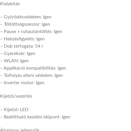
Kialakítás
– Gyűrődésvédelem: Igen
– Töltöttségszenzor: Igen
– Pause + ruhautántőltés: Igen
– Habzásfigyelés: Igen
– Dob térfogata: 54 l
– Gyerekzár: Igen
– WLAN: Igen
– Applikáció kompatibilitás: Igen
– Túlfolyás elleni védelem: Igen
– Inverter motor: Igen
Kijelző/vezérlés
– Kijelző: LED
– Beállítható kezdési időpont: Igen
Általános jellemzők