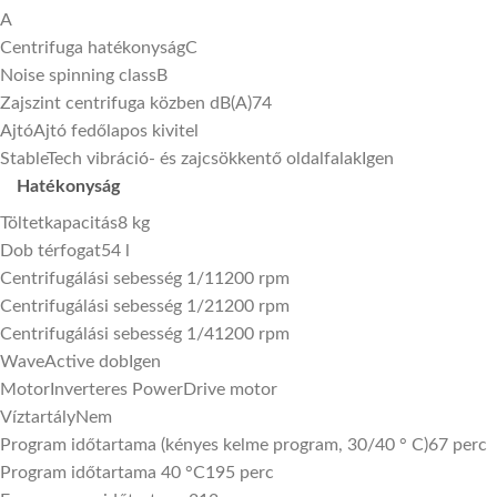
A
Centrifuga hatékonyság
C
Noise spinning class
B
Zajszint centrifuga közben dB(A)
74
Ajtó
Ajtó fedőlapos kivitel
StableTech vibráció- és zajcsökkentő oldalfalak
Igen
Hatékonyság
Töltetkapacitás
8 kg
Dob térfogat
54 l
Centrifugálási sebesség 1/1
1200 rpm
Centrifugálási sebesség 1/2
1200 rpm
Centrifugálási sebesség 1/4
1200 rpm
WaveActive dob
Igen
Motor
Inverteres PowerDrive motor
Víztartály
Nem
Program időtartama (kényes kelme program, 30/40 ° C)
67 perc
Program időtartama 40 °C
195 perc