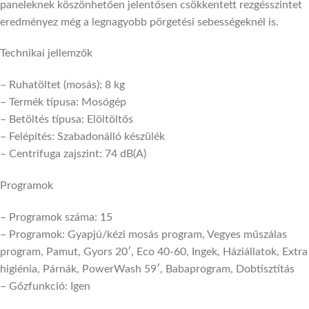
paneleknek köszönhetően jelentősen csökkentett rezgésszintet
eredményez még a legnagyobb pörgetési sebességeknél is.
Technikai jellemzők
– Ruhatöltet (mosás): 8 kg
– Termék típusa: Mosógép
– Betöltés típusa: Elöltöltős
– Felépítés: Szabadonálló készülék
– Centrifuga zajszint: 74 dB(A)
Programok
– Programok száma: 15
– Programok: Gyapjú/kézi mosás program, Vegyes műszálas
program, Pamut, Gyors 20′, Eco 40-60, Ingek, Háziállatok, Extra
higiénia, Párnák, PowerWash 59′, Babaprogram, Dobtisztítás
– Gőzfunkció: Igen