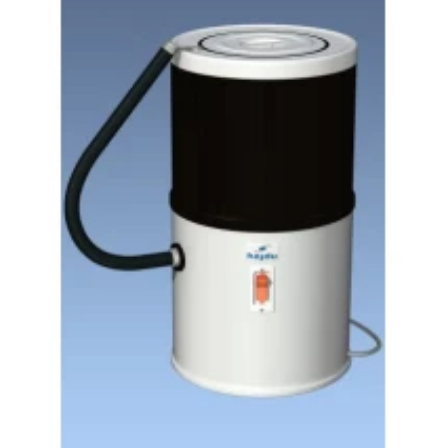
Add to
wishlist
MOSÓGÉP
HAJDU 303.4 Keverőtárcsás mosógép, zománcos