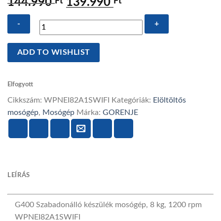
144.990
Ft
Original
139.990
Ft
Current
price
price
was:
is:
144.990 Ft.
139.990 Ft.
GORENJE
ADD TO WISHLIST
WPNEI82A1SWIFI
Szabadonálló
mosógép,
Elfogyott
8
Cikkszám:
WPNEI82A1SWIFI
Kategóriák:
Elöltöltős
kg,
mosógép
,
Mosógép
Márka:
GORENJE
1200
rpm
mennyiség
LEÍRÁS
G400
Szabadonálló készülék mosógép, 8 kg, 1200 rpm
WPNEI82A1SWIFI