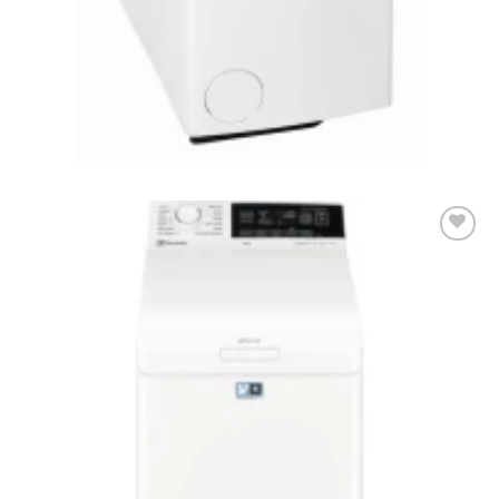
Elfogyott
MOSÓGÉP
Whirlpool TDLR 6230SS Felültöltős mosógép
141.990
Ft
Add to
wishlist