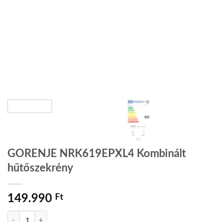
GORENJE NRK619EPXL4 Kombinált
hűtőszekrény
149.990
Ft
GORENJE NRK619EPXL4 Kombinált hűtőszekrény mennyiség