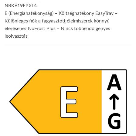
NRK619EPXL4
E (Energiahatékonyság)
– Költséghatékony
EasyTray
–
Különleges fiók a fagyasztott élelmiszerek könnyű
eléréséhez
NoFrost Plus
– Nincs többé időigényes
leolvasztás