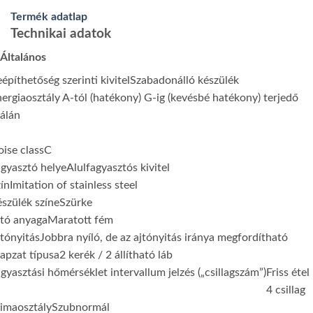
Termék adatlap
Technikai adatok
Általános
építhetőség szerinti kivitel
Szabadonálló készülék
ergiaosztály A-tól (hatékony) G-ig (kevésbé hatékony) terjedő
álán
ise class
C
gyasztó helye
Alulfagyasztós kivitel
ín
Imitation of stainless steel
szülék színe
Szürke
jtó anyaga
Maratott fém
tónyitás
Jobbra nyíló, de az ajtónyitás iránya megfordítható
apzat típusa
2 kerék / 2 állítható láb
gyasztási hőmérséklet intervallum jelzés („csillagszám”)
Friss étel
4 csillag
imaosztály
Szubnormál