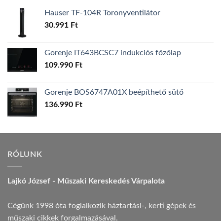
Hauser TF-104R Toronyventilátor
30.991
Ft
Gorenje IT643BCSC7 indukciós főzőlap
109.990
Ft
Gorenje BOS6747A01X beépíthető sütő
136.990
Ft
RÓLUNK
Lajkó József - Műszaki Kereskedés Várpalota
Cégünk 1998 óta foglalkozik háztartási-, kerti gépek és
műszaki cikkek forgalmazásával.