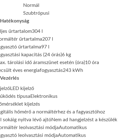
Normál
Szubtrópusi
Hatékonyság
ljes űrtartalom
304 l
rmáltér űrtartalma
207 l
gyasztó űrtartalma
97 l
gyasztási kapacitás (24 órás)
6 kg
x. tárolási idő áramszünet esetén (óra)
10 óra
csült éves energiafogyasztás
243 kWh
Vezérlés
jelző
LED kijelző
űködés típusa
Elektronikus
mérséklet kijelzés
gitális hőmérő a normáltérhez és a fagyasztóhoz
l sokáig nyitva lévő ajtó
Nem ad hangjelzést a készülék
rmáltér leolvasztási módja
Automatikus
gyasztó leolvasztási módja
Automatikus