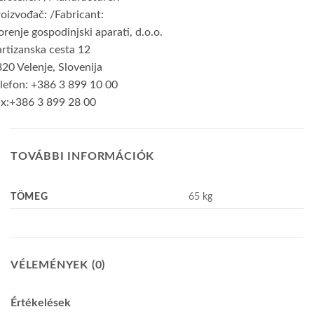
oizvođač: /Fabricant:
renje gospodinjski aparati, d.o.o.
rtizanska cesta 12
20 Velenje, Slovenija
lefon: +386 3 899 10 00
ax:+386 3 899 28 00
TOVÁBBI INFORMÁCIÓK
TÖMEG
65 kg
VÉLEMÉNYEK (0)
Értékelések