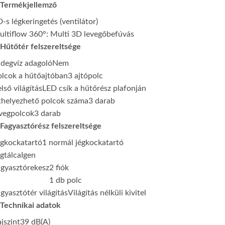
Termékjellemző
-s légkeringetés (ventilátor)
ltiflow 360°: Multi 3D levegőbefúvás
Hűtőtér felszereltsége
degvíz adagoló
Nem
lcok a hűtőajtóban
3 ajtópolc
lső világítás
LED csík a hűtőrész plafonján
thelyezhető polcok száma
3 darab
vegpolcok
3 darab
Fagyasztórész felszereltsége
égkockatartó
1 normál jégkockatartó
gtálca
Igen
agyasztórekesz
2 fiók
1 db polc
gyasztótér világítás
Világítás nélküli kivitel
Technikai adatok
jszint
39 dB(A)