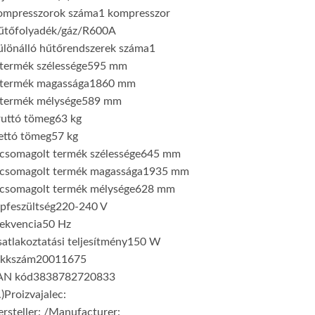
ompresszorok száma
1 kompresszor
űtőfolyadék/gáz/
R600A
ülönálló hűtőrendszerek száma
1
termék szélessége
595 mm
 termék magassága
1860 mm
 termék mélysége
589 mm
ruttó tömeg
63 kg
ettó tömeg
57 kg
csomagolt termék szélessége
645 mm
 csomagolt termék magassága
1935 mm
 csomagolt termék mélysége
628 mm
pfeszültség
220-240 V
ekvencia
50 Hz
atlakoztatási teljesítmény
150 W
ikkszám
20011675
AN kód
3838782720833
.)Proizvajalec:
rsteller: /Manufacturer: