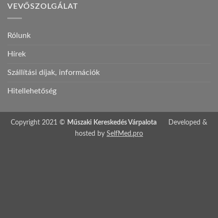
VEVŐSZOLGÁLAT
Rólunk
Hírek
Szállítási díjak, információk
Hitellehetőség
Copyright 2021 ©
Műszaki Kereskedés Várpalota
Developed &
hosted by
SelfMed.pro