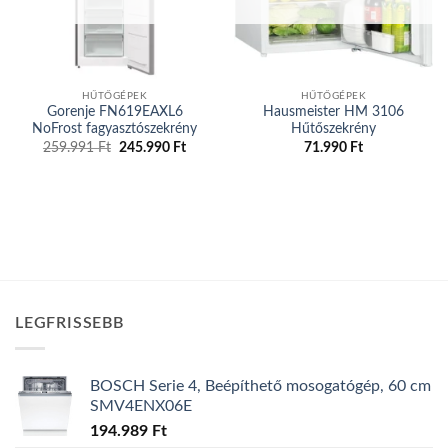
HŰTŐGÉPEK
HŰTŐGÉPEK
Gorenje FN619EAXL6
Hausmeister HM 3106
NoFrost fagyasztószekrény
Hűtőszekrény
Original
Current
259.991
Ft
245.990
Ft
71.990
Ft
price
price
was:
is:
259.991 Ft.
245.990 Ft.
LEGFRISSEBB
BOSCH Serie 4, Beépíthető mosogatógép, 60 cm
SMV4ENX06E
194.989
Ft