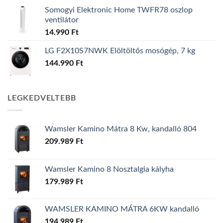
Somogyi Elektronic Home TWFR78 oszlop
ventilátor
14.990
Ft
LG F2X10S7NWK Elöltöltős mosógép, 7 kg
144.990
Ft
LEGKEDVELTEBB
Wamsler Kamino Mátra 8 Kw, kandalló 804
209.989
Ft
Wamsler Kamino 8 Nosztalgia kályha
179.989
Ft
WAMSLER KAMINO MÁTRA 6KW kandalló
194.989
Ft