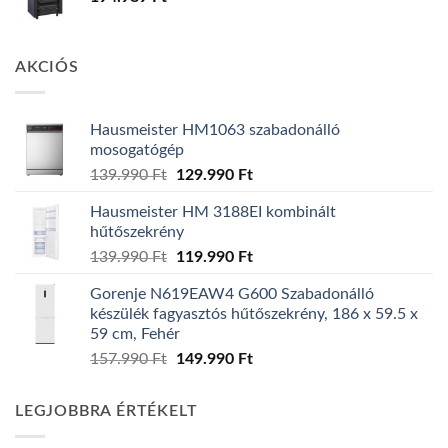
AKCIÓS
Hausmeister HM1063 szabadonálló
mosogatógép
Original
Current
139.990
Ft
129.990
Ft
price
price
Hausmeister HM 3188EI kombinált
was:
is:
hűtőszekrény
139.990 Ft.
129.990 Ft.
Original
Current
139.990
Ft
119.990
Ft
price
price
Gorenje N619EAW4 G600 Szabadonálló
was:
is:
készülék fagyasztós hűtőszekrény, 186 x 59.5 x
139.990 Ft.
119.990 Ft.
59 cm, Fehér
Original
Current
157.990
Ft
149.990
Ft
price
price
was:
is:
LEGJOBBRA ÉRTÉKELT
157.990 Ft.
149.990 Ft.