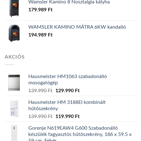
Wamsler Kamino 8 Nosztalgia kályha
179.989
Ft
WAMSLER KAMINO MÁTRA 6KW kandalló
194.989
Ft
AKCIÓS
Hausmeister HM1063 szabadonálló
mosogatógép
139.990
Ft
Original
129.990
Ft
Current
price
price
Hausmeister HM 3188EI kombinált
was:
is:
hűtőszekrény
139.990 Ft.
129.990 Ft.
139.990
Ft
Original
119.990
Ft
Current
price
price
Gorenje N619EAW4 G600 Szabadonálló
was:
is:
készülék fagyasztós hűtőszekrény, 186 x 59.5 x
139.990 Ft.
119.990 Ft.
59 cm, Fehér