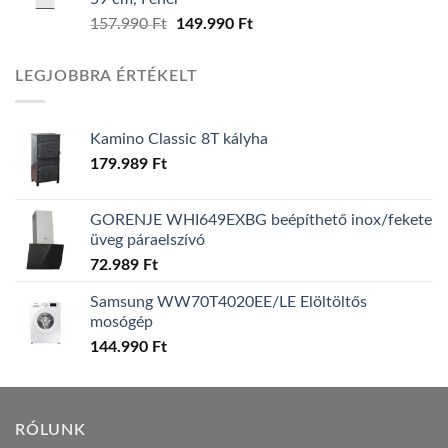
157.990
Ft
Original
149.990
Ft
Current
price
price
was:
is:
LEGJOBBRA ÉRTÉKELT
157.990 Ft.
149.990 Ft.
Kamino Classic 8T kályha
179.989
Ft
GORENJE WHI649EXBG beépíthető inox/fekete
üveg páraelszívó
72.989
Ft
Samsung WW70T4020EE/LE Elöltöltős
mosógép
144.990
Ft
RÓLUNK