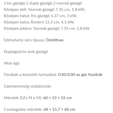
1 kis gázégő,1 dupla gázégő,2 normál gázégő
Középen elől: Normál gázégő 7.35 cm, 1.8 kW,
Középen hátul: Kis gázégő 5.37 cm, 1 kW,
Középen balra: Átmérő 12.3 cm, 4.1 kW,
Középen jobbra: Normál gázégő 7.35 cm, 1.8 kW
Edénytartó rács típusa:
Öntöttvas
Duplagyűrűs wok gázégő
Wok égő
Fúvókák a készülék tartozékai:
G30/G30-as gáz fúvókák
Gázmennyiség szabályozás
Méretek (SZx M x M):
60 × 13 × 52 cm
Csomagolási méretek:
68 × 15,7 × 60 cm