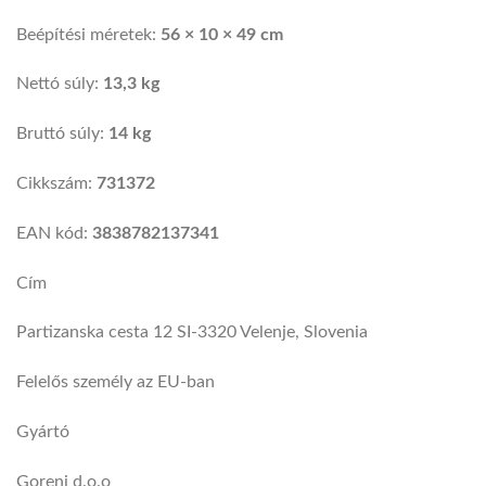
Beépítési méretek:
56 × 10 × 49 cm
Nettó súly:
13,3 kg
Bruttó súly:
14 kg
Cikkszám:
731372
EAN kód:
3838782137341
Cím
Partizanska cesta 12 SI-3320 Velenje, Slovenia
Felelős személy az EU-ban
Gyártó
Gorenj d.o.o