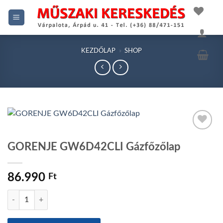
Skip
to
content
KEZDŐLAP
»
SHOP
GORENJE GW6D42CLI Gázfőzőlap
Add to
wishlist
86.990
Ft
GORENJE GW6D42CLI Gázfőzőlap mennyiség