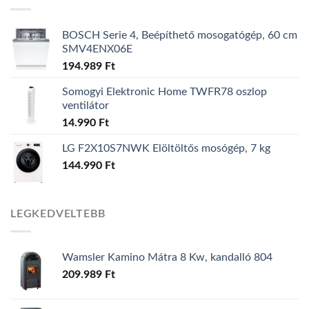
BOSCH Serie 4, Beépíthető mosogatógép, 60 cm
SMV4ENX06E
194.989
Ft
Somogyi Elektronic Home TWFR78 oszlop
ventilátor
14.990
Ft
LG F2X10S7NWK Elöltöltős mosógép, 7 kg
144.990
Ft
LEGKEDVELTEBB
Wamsler Kamino Mátra 8 Kw, kandalló 804
209.989
Ft