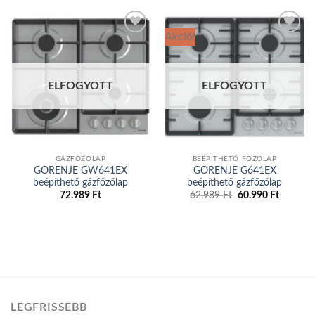
Akció!
Add to
Add to
wishlist
wishlist
ELFOGYOTT
ELFOGYOTT
GÁZFŐZŐLAP
BEÉPÍTHETŐ FŐZŐLAP
GORENJE GW641EX
GORENJE G641EX
beépíthető gázfőzőlap
beépíthető gázfőzőlap
72.989
Ft
62.989
Ft
Original
60.990
Ft
Current
price
price
was:
is:
62.989 Ft.
60.990 F
LEGFRISSEBB