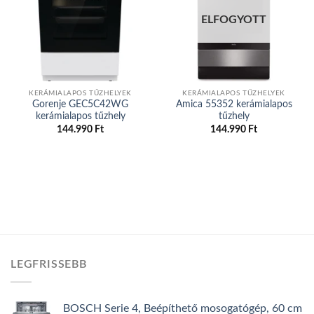
Add to
Add to
wishlist
wishlist
ELFOGYOTT
KERÁMIALAPOS TŰZHELYEK
KERÁMIALAPOS TŰZHELYEK
Gorenje GEC5C42WG
Amica 55352 kerámialapos
kerámialapos tűzhely
tűzhely
144.990
Ft
144.990
Ft
LEGFRISSEBB
BOSCH Serie 4, Beépíthető mosogatógép, 60 cm