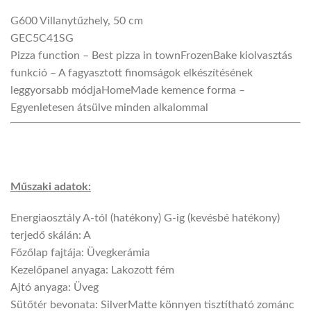
G600
Villanytűzhely, 50 cm
GEC5C41SG
Pizza function
– Best pizza in town
FrozenBake kiolvasztás
funkció
– A fagyasztott finomságok elkészítésének
leggyorsabb módja
HomeMade kemence forma
–
Egyenletesen átsülve minden alkalommal
Műszaki adatok:
Energiaosztály A-tól (hatékony) G-ig (kevésbé hatékony)
terjedő skálán: A
Főzőlap fajtája: Üvegkerámia
Kezelőpanel anyaga: Lakozott fém
Ajtó anyaga: Üveg
Sütőtér bevonata: SilverMatte könnyen tisztítható zománc