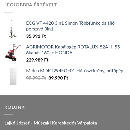
was:
is:
LEGJOBBRA ÉRTÉKELT
157.990 Ft.
149.990 Ft.
ECG VT 4420 3in1 Simon Többfunkciós álló
porszívó 3in1
35.991
Ft
AGRIMOTOR Kapálógép ROTALUX-52A- H55
6kapás 160cc HONDA
229.989
Ft
Midea MDRT294FGE01 Hűtőszekrény, hűtőgép
99.990
Ft
Original
89.990
Ft
Current
price
price
was:
is:
99.990 Ft.
89.990 Ft.
RÓLUNK
Lajkó József - Műszaki Kereskedés Várpalota