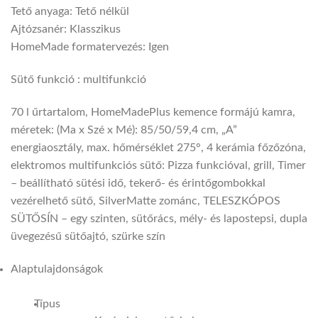
Tető anyaga: Tető nélkül
Ajtózsanér: Klasszikus
HomeMade formatervezés: Igen
Sütő funkció : multifunkció
70 l űrtartalom, HomeMadePlus kemence formájú kamra,
méretek: (Ma x Szé x Mé): 85/50/59,4 cm, „A”
energiaosztály, max. hőmérséklet 275°, 4 kerámia főzőzóna,
elektromos multifunkciós sütő: Pizza funkcióval, grill, Timer
– beállítható sütési idő, tekerő- és érintőgombokkal
vezérelhető sütő, SilverMatte zománc, TELESZKÓPOS
SÜTŐSÍN – egy szinten, sütőrács, mély- és lapostepsi, dupla
üvegezésű sütőajtó, szürke szín
Alaptulajdonságok
Típus