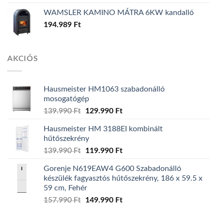
WAMSLER KAMINO MÁTRA 6KW kandalló
194.989
Ft
AKCIÓS
Hausmeister HM1063 szabadonálló
mosogatógép
139.990
Ft
Original
129.990
Ft
Current
price
price
Hausmeister HM 3188EI kombinált
was:
is:
hűtőszekrény
139.990 Ft.
129.990 Ft.
139.990
Ft
Original
119.990
Ft
Current
price
price
Gorenje N619EAW4 G600 Szabadonálló
was:
is:
készülék fagyasztós hűtőszekrény, 186 x 59.5 x
139.990 Ft.
119.990 Ft.
59 cm, Fehér
157.990
Ft
Original
149.990
Ft
Current
price
price