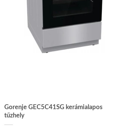
Gorenje GEC5C41SG kerámialapos
tűzhely