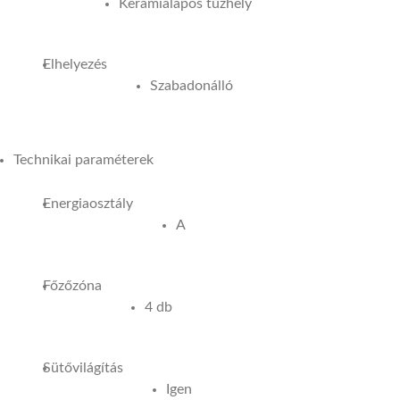
Kerámialapos tűzhely
Elhelyezés
Szabadonálló
Technikai paraméterek
Energiaosztály
A
Főzőzóna
4 db
Sütővilágítás
Igen