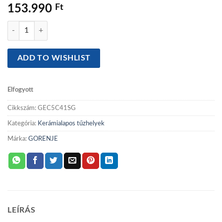
153.990
Ft
Gorenje GEC5C41SG kerámialapos tűzhely mennyiség
ADD TO WISHLIST
Elfogyott
Cikkszám:
GEC5C41SG
Kategória:
Kerámialapos tűzhelyek
Márka:
GORENJE
LEÍRÁS