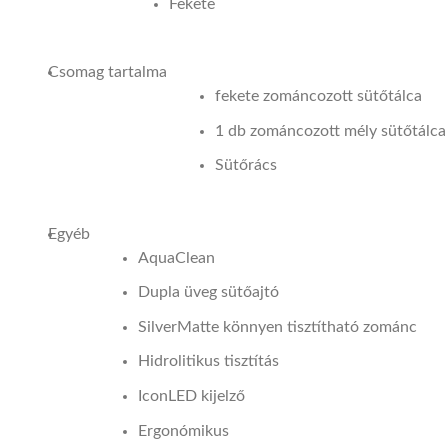
Fekete
Csomag tartalma
fekete zománcozott sütőtálca
1 db zománcozott mély sütőtálca
Sütőrács
Egyéb
AquaClean
Dupla üveg sütőajtó
SilverMatte könnyen tisztítható zománc
Hidrolitikus tisztítás
IconLED kijelző
Ergonómikus