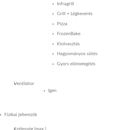
Infragrill
Grill + Légkeverés
Pizza
FrozenBake
Kiolvasztás
Hagyományos sütés
Gyors előmelegítés
Ventilátor
Igen
Fizikai jellemzők
Szélesség (max.)