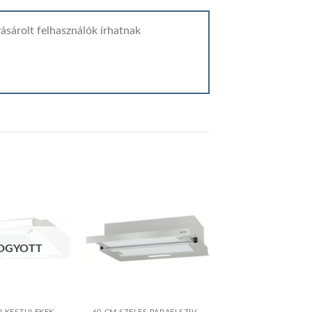
ásárolt felhasználók írhatnak
Add to
Add to
OGYOTT
wishlist
wishlist