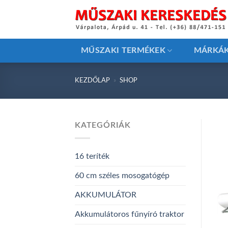
Skip
to
content
MŰSZAKI TERMÉKEK
MÁRKÁ
KEZDŐLAP
»
SHOP
KATEGÓRIÁK
16 teríték
60 cm széles mosogatógép
AKKUMULÁTOR
Akkumulátoros fűnyíró traktor