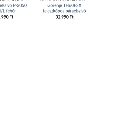
 KÉSZÜLÉKEK
60 CM SZÉLES PÁRAELSZÍVÓK
PÁRAELSZÍV
elszívó P-3050
Gorenje TH60E3X
Turboair – Párael
L fehér
teleszkópos páraelszívó
TILLY WH/F/
9.990
Ft
32.990
Ft
22.990
Ft