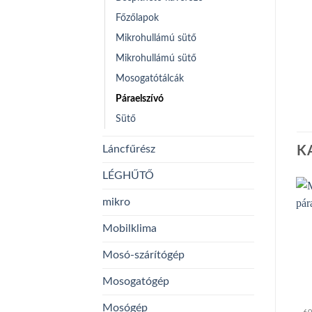
Főzőlapok
Mikrohullámú sütő
Mikrohullámú sütő
Mosogatótálcák
Páraelszívó
Sütő
Láncfűrész
K
LÉGHŰTŐ
mikro
Mobilklima
Mosó-szárítógép
Mosogatógép
Mosógép