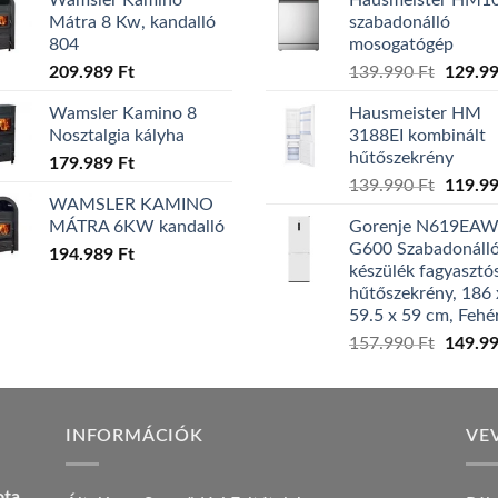
Wamsler Kamino
Hausmeister HM1
Mátra 8 Kw, kandalló
szabadonálló
804
mosogatógép
209.989
Ft
139.990
Ft
Origin
129.9
price
Wamsler Kamino 8
Hausmeister HM
was:
Nosztalgia kályha
3188EI kombinált
139.99
hűtőszekrény
179.989
Ft
139.990
Ft
Origin
119.9
WAMSLER KAMINO
price
MÁTRA 6KW kandalló
Gorenje N619EA
was:
G600 Szabadonáll
194.989
Ft
139.99
készülék fagyasztó
hűtőszekrény, 186 
59.5 x 59 cm, Fehé
157.990
Ft
Origin
149.9
price
was:
157.99
INFORMÁCIÓK
VE
ota