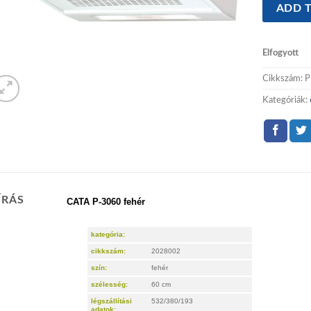
ADD T
Elfogyott
Cikkszám:
P
Kategóriák:
ÍRÁS
CATA P-3060 fehér
kategória:
cikkszám:
2028002
szín:
fehér
szélesség:
60 cm
légszállítási
532/380/193
adatok: