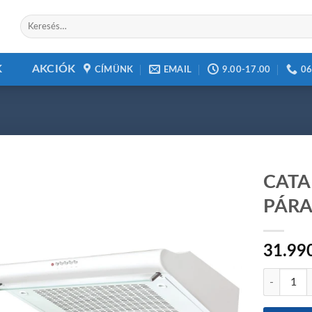
Keresés
a
következőre:
K
AKCIÓK
CÍMÜNK
EMAIL
9.00-17.00
06
CATA
PÁRA
Add to
31.99
wishlist
CATA P-30