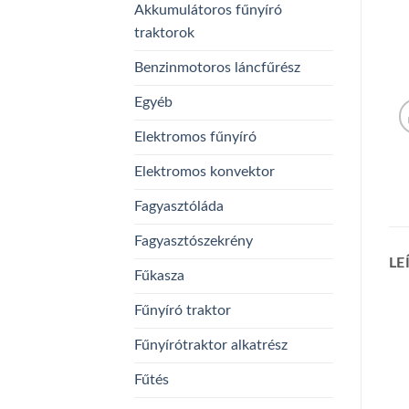
Akkumulátoros fűnyíró
traktorok
Benzinmotoros láncfűrész
Egyéb
Elektromos fűnyíró
Elektromos konvektor
Fagyasztóláda
Fagyasztószekrény
LE
Fűkasza
Fűnyíró traktor
Fűnyírótraktor alkatrész
Fűtés