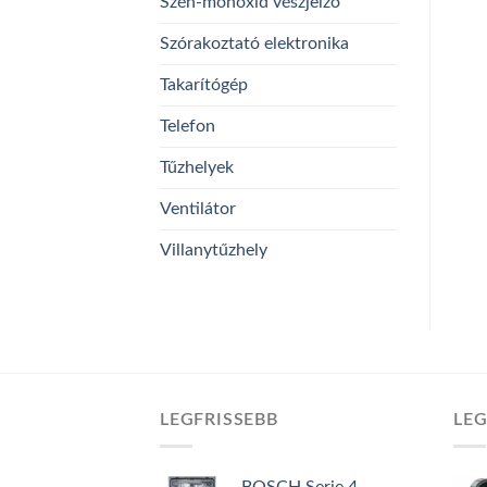
Szén-monoxid vészjelző
Szórakoztató elektronika
Takarítógép
Telefon
Tűzhelyek
Ventilátor
Villanytűzhely
LEGFRISSEBB
LE