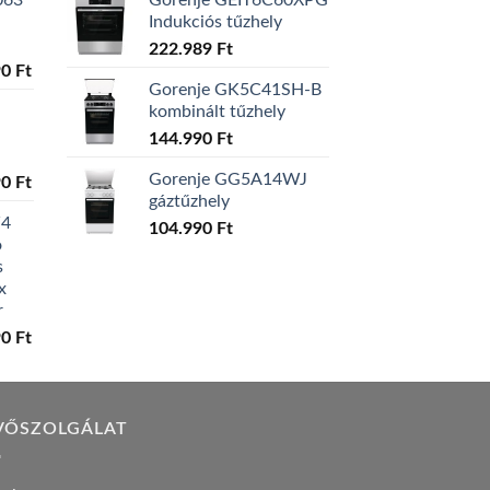
063
Gorenje GEIT6C60XPG
Indukciós tűzhely
222.989
Ft
al
90
Ft
Current
Gorenje GK5C41SH-B
price
kombinált tűzhely
is:
144.990
Ft
0 Ft.
129.990 Ft.
Gorenje GG5A14WJ
al
90
Ft
Current
gáztűzhely
price
W4
is:
104.990
Ft
ó
0 Ft.
119.990 Ft.
s
x
r
al
90
Ft
Current
price
is:
0 Ft.
149.990 Ft.
VŐSZOLGÁLAT