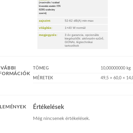
(maximális / szabad
kivezetés esetén / EN
61591 szabvány
szerint)
zajszint:
52-62 dB(A) min-max
világítás:
1×40 W normál
megjegyzés:
3 év garancia, opcionális
kiegészítők: aktívszén-szűrő,
GONAL légtechnikai
tartozékok
VÁBBI
TÖMEG
10,00000000 kg
NFORMÁCIÓK
MÉRETEK
49,5 × 60,0 × 14
Értékelések
LEMÉNYEK
Még nincsenek értékelések.