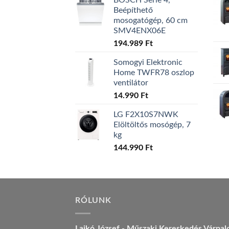
BOSCH Serie 4,
Beépíthető
mosogatógép, 60 cm
SMV4ENX06E
194.989
Ft
Somogyi Elektronic
Home TWFR78 oszlop
ventilátor
14.990
Ft
LG F2X10S7NWK
Elöltöltős mosógép, 7
kg
144.990
Ft
RÓLUNK
Lajkó József - Műszaki Kereskedés Várpal