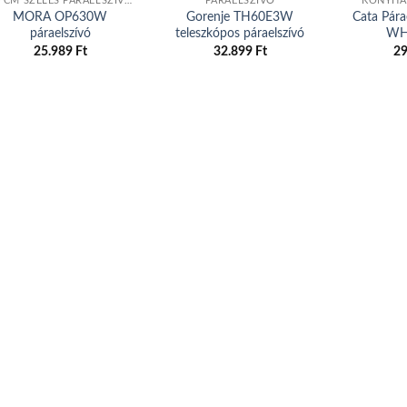
60 CM SZÉLES PÁRAELSZÍVÓK
PÁRAELSZÍVÓ
KONYHAI
MORA OP630W
Gorenje TH60E3W
Cata Pára
páraelszívó
teleszkópos páraelszívó
WH/
25.989
Ft
32.899
Ft
2