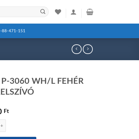
-88-471-151
 P-3060 WH/L FEHÉR
ELSZÍVÓ
0
Ft
60 WH/L FEHÉR PÁRAELSZÍVÓ mennyiség