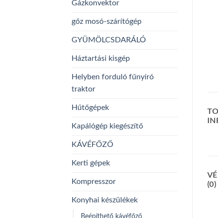
Gázkonvektor
gőz mosó-szárítógép
GYÜMÖLCSDARÁLÓ
Háztartási kisgép
Helyben forduló fűnyíró
traktor
Hűtőgépek
TO
I
Kapálógép kiegészítő
KÁVÉFŐZŐ
Kerti gépek
VÉ
Kompresszor
(0)
Konyhai készülékek
Beépíthető kávéfőző