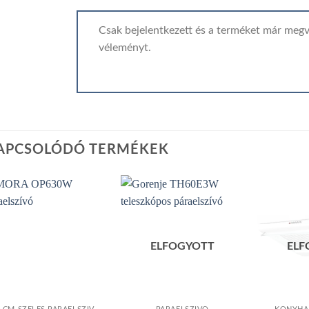
Csak bejelentkezett és a terméket már megv
véleményt.
APCSOLÓDÓ TERMÉKEK
Add to
Add to
ELFOGYOTT
ELF
wishlist
wishlist