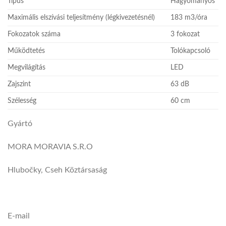
Típus
Hagyományos
Maximális elszívási teljesítmény (légkivezetésnél)
183 m3/óra
Fokozatok száma
3 fokozat
Működtetés
Tolókapcsoló
Megvilágítás
LED
Zajszint
63 dB
Szélesség
60 cm
Gyártó
MORA MORAVIA S.R.O
Hlubočky, Cseh Köztársaság
E-mail