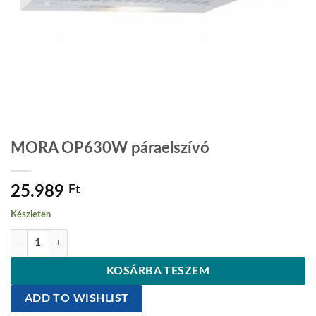
MORA OP630W páraelszívó
25.989
Ft
Készleten
MORA OP630W páraelszívó mennyiség
KOSÁRBA TESZEM
ADD TO WISHLIST