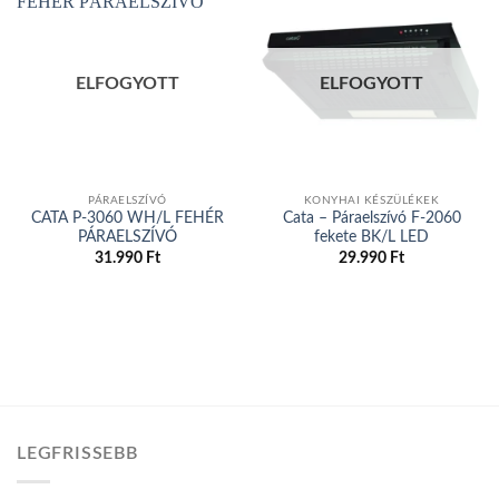
Add to
Add to
wishlist
wishlist
ELFOGYOTT
ELFOGYOTT
PÁRAELSZÍVÓ
KONYHAI KÉSZÜLÉKEK
CATA P-3060 WH/L FEHÉR
Cata – Páraelszívó F-2060
PÁRAELSZÍVÓ
fekete BK/L LED
31.990
Ft
29.990
Ft
LEGFRISSEBB