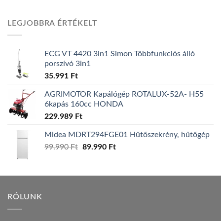
price
price
was:
is:
LEGJOBBRA ÉRTÉKELT
157.990 Ft.
149.990 Ft.
ECG VT 4420 3in1 Simon Többfunkciós álló
porszívó 3in1
35.991
Ft
AGRIMOTOR Kapálógép ROTALUX-52A- H55
6kapás 160cc HONDA
229.989
Ft
Midea MDRT294FGE01 Hűtőszekrény, hűtőgép
Original
Current
99.990
Ft
89.990
Ft
price
price
was:
is:
99.990 Ft.
89.990 Ft.
RÓLUNK