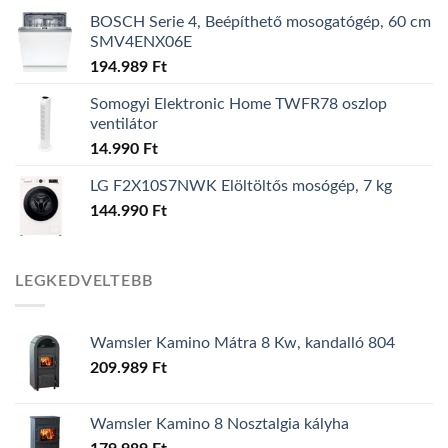
BOSCH Serie 4, Beépíthető mosogatógép, 60 cm
SMV4ENX06E
194.989
Ft
Somogyi Elektronic Home TWFR78 oszlop
ventilátor
14.990
Ft
LG F2X10S7NWK Elöltöltős mosógép, 7 kg
144.990
Ft
LEGKEDVELTEBB
Wamsler Kamino Mátra 8 Kw, kandalló 804
209.989
Ft
Wamsler Kamino 8 Nosztalgia kályha