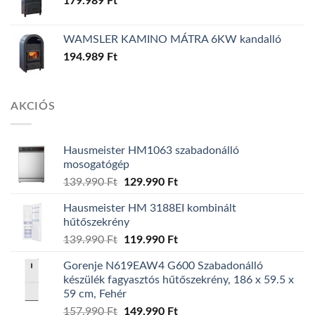
179.989
Ft
WAMSLER KAMINO MÁTRA 6KW kandalló
194.989
Ft
AKCIÓS
Hausmeister HM1063 szabadonálló
mosogatógép
Original
Current
139.990
Ft
129.990
Ft
price
price
Hausmeister HM 3188EI kombinált
was:
is:
hűtőszekrény
139.990 Ft.
129.990 Ft.
Original
Current
139.990
Ft
119.990
Ft
price
price
Gorenje N619EAW4 G600 Szabadonálló
was:
is:
készülék fagyasztós hűtőszekrény, 186 x 59.5 x
139.990 Ft.
119.990 Ft.
59 cm, Fehér
Original
Current
157.990
Ft
149.990
Ft