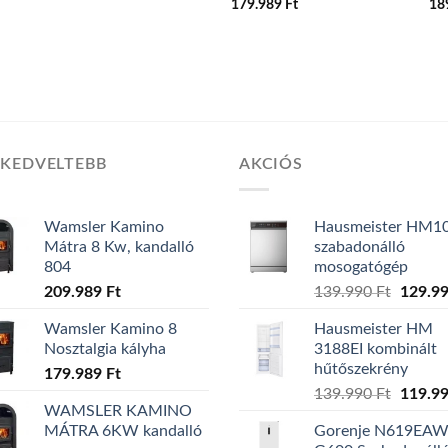
179.989
Ft
18
GKEDVELTEBB
AKCIÓS
Wamsler Kamino
Hausmeister HM1
Mátra 8 Kw, kandalló
szabadonálló
804
mosogatógép
Origina
209.989
Ft
139.990
Ft
129.9
price
Wamsler Kamino 8
Hausmeister HM
was:
Nosztalgia kályha
3188EI kombinált
139.99
hűtőszekrény
179.989
Ft
Origina
139.990
Ft
119.9
WAMSLER KAMINO
price
MÁTRA 6KW kandalló
Gorenje N619EA
was: