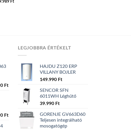
9.989
Ft
LEGJOBBRA ÉRTÉKELT
063
HAJDU Z120 ERP
VILLANY BOJLER
149.990
Ft
l
Current
90
Ft
SENCOR SFN
price
6011WH Léghűtő
is:
0 Ft.
129.990 Ft.
39.990
Ft
GORENJE GV663D60
l
Current
90
Ft
Teljesen integrálható
price
W4
mosogatógép
is: