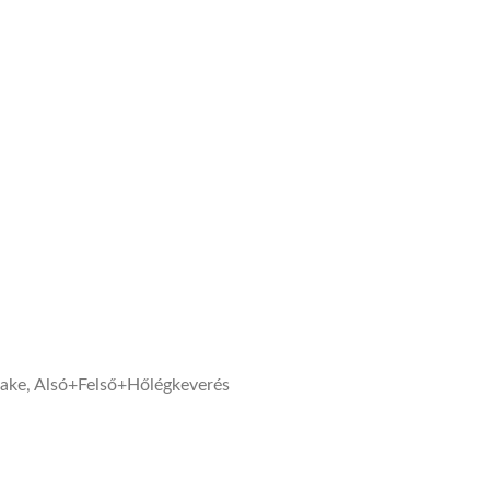
rbake, Alsó+Felső+Hőlégkeverés