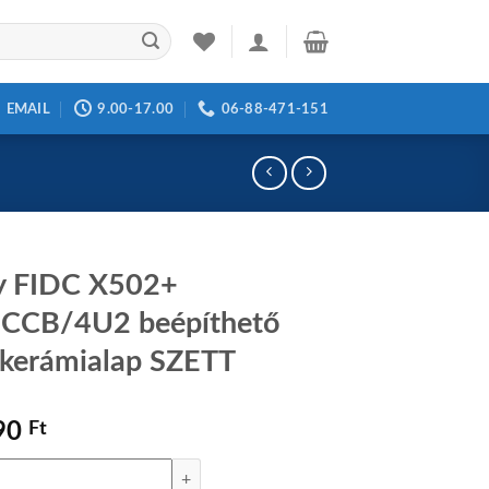
EMAIL
9.00-17.00
06-88-471-151
y FIDC X502+
CCB/4U2 beépíthető
kerámialap SZETT
90
Ft
C X502+ CH64CCB/4U2 beépíthető sütő+kerámialap SZETT mennyiség