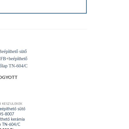
Add to
OGYOTT
wishlist
 KÉSZÜLÉKEK
eépíthető sütő
S-8007
thető kerámia
ap TN-604/C