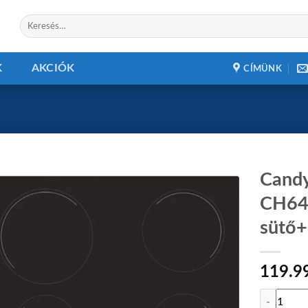
Keresés
a
következőre:
K
AKCIÓK
CÍMÜNK
Cand
CH64
sütő+
Add to
wishlist
119.9
Candy FID