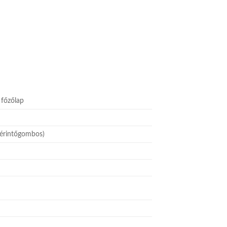
 főzőlap
(érintőgombos)