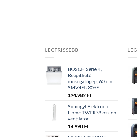
LEGFRISSEBB
LE
BOSCH Serie 4,
Beépíthető
mosogatógép, 60 cm
SMV4ENX06E
194.989
Ft
Somogyi Elektronic
Home TWFR78 oszlop
ventilátor
14.990
Ft