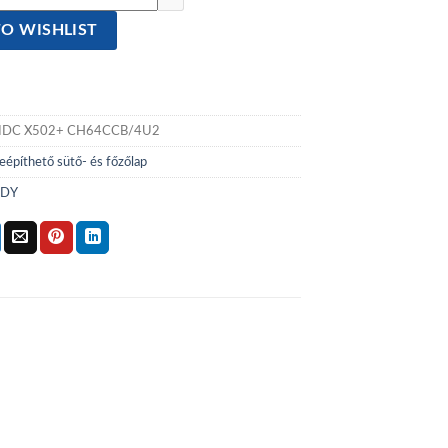
O WISHLIST
IDC X502+ CH64CCB/4U2
eépíthető sütő- és főzőlap
DY