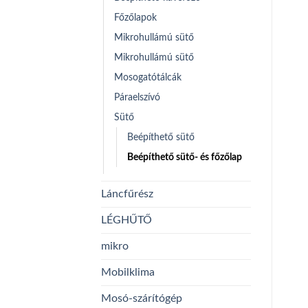
Főzőlapok
Mikrohullámú sütő
Mikrohullámú sütő
Mosogatótálcák
Páraelszívó
Sütő
Beépíthető sütő
Beépíthető sütő- és főzőlap
Láncfűrész
LÉGHŰTŐ
mikro
Mobilklima
Mosó-szárítógép