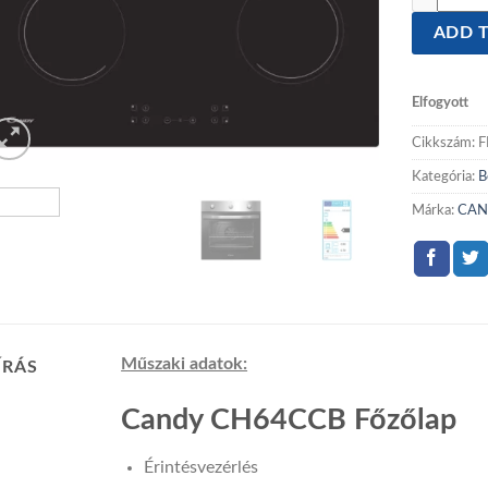
ADD T
Elfogyott
Cikkszám:
F
Kategória:
B
Márka:
CAN
Műszaki adatok:
ÍRÁS
Candy CH64CCB Főzőlap
Érintésvezérlés