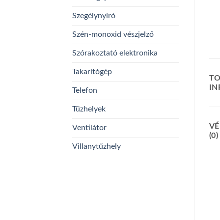
Szegélynyíró
Szén-monoxid vészjelző
Szórakoztató elektronika
Takarítógép
TO
I
Telefon
Tűzhelyek
VÉ
Ventilátor
(0)
Villanytűzhely