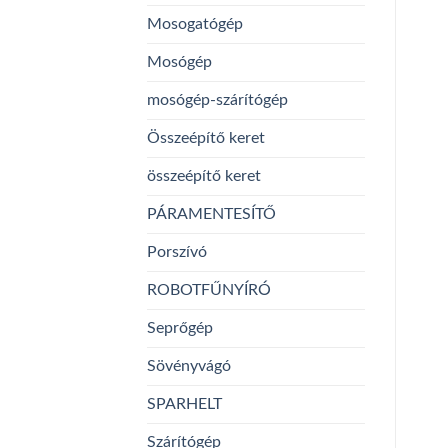
Mosogatógép
Mosógép
mosógép-szárítógép
Összeépítő keret
összeépítő keret
PÁRAMENTESÍTŐ
Porszívó
ROBOTFŰNYÍRÓ
Seprőgép
Sövényvágó
SPARHELT
Szárítógép