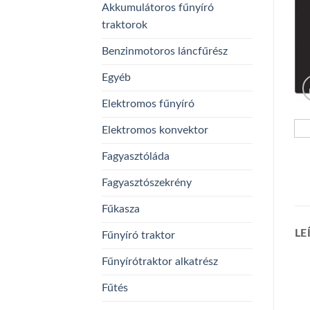
Akkumulátoros fűnyíró
traktorok
Benzinmotoros láncfűrész
Egyéb
Elektromos fűnyíró
Elektromos konvektor
Fagyasztóláda
Fagyasztószekrény
Fűkasza
LE
Fűnyíró traktor
Fűnyírótraktor alkatrész
Fűtés