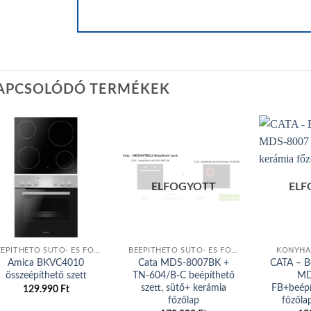
APCSOLÓDÓ TERMÉKEK
Add to
Add to
ELFOGYOTT
ELF
wishlist
wishlist
BEÉPÍTHETŐ SÜTŐ- ÉS FŐZŐLAP
BEÉPÍTHETŐ SÜTŐ- ÉS FŐZŐLAP
KONYHAI
Amica BKVC4010
Cata MDS-8007BK +
CATA – B
összeépíthető szett
TN-604/B-C beépíthető
MD
szett, sütő+ kerámia
FB+beépí
129.990
Ft
főzőlap
főzől