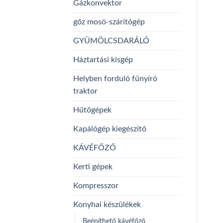
Gázkonvektor
gőz mosó-szárítógép
GYÜMÖLCSDARÁLÓ
Háztartási kisgép
Helyben forduló fűnyíró
traktor
Hűtőgépek
Kapálógép kiegészítő
KÁVÉFŐZŐ
Kerti gépek
Kompresszor
Konyhai készülékek
Beépíthető kávéfőző