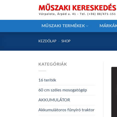
Skip
to
content
MŰSZAKI TERMÉKEK
MÁRKÁ
KEZDŐLAP
»
SHOP
KATEGÓRIÁK
16 teríték
60 cm széles mosogatógép
AKKUMULÁTOR
Akkumulátoros fűnyíró traktor