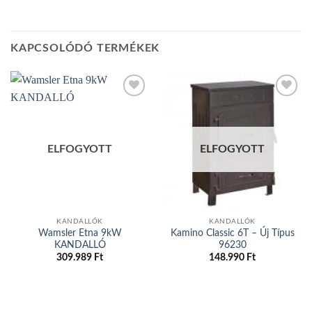
KAPCSOLÓDÓ TERMÉKEK
Add to
Add to
wishlist
wishlist
ELFOGYOTT
ELFOGYOTT
KANDALLÓK
KANDALLÓK
Wamsler Etna 9kW
Kamino Classic 6T – Új Típus
KANDALLÓ
96230
309.989
Ft
148.990
Ft