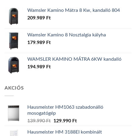
Wamsler Kamino Mátra 8 Kw, kandalló 804
209.989
Ft
Wamsler Kamino 8 Nosztalgia kályha
179.989
Ft
WAMSLER KAMINO MÁTRA 6KW kandalló
194.989
Ft
AKCIÓS
Hausmeister HM1063 szabadonálló
mosogatógép
Original
Current
139.990
Ft
129.990
Ft
price
price
Hausmeister HM 3188EI kombinált
was:
is: