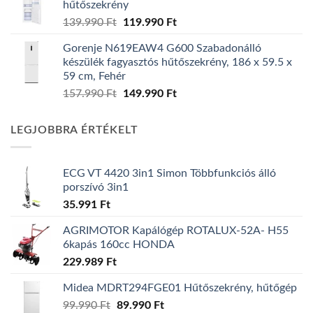
hűtőszekrény
139.990 Ft.
129.990 Ft.
Original
Current
139.990
Ft
119.990
Ft
price
price
Gorenje N619EAW4 G600 Szabadonálló
was:
is:
készülék fagyasztós hűtőszekrény, 186 x 59.5 x
139.990 Ft.
119.990 Ft.
59 cm, Fehér
Original
Current
157.990
Ft
149.990
Ft
price
price
was:
is:
LEGJOBBRA ÉRTÉKELT
157.990 Ft.
149.990 Ft.
ECG VT 4420 3in1 Simon Többfunkciós álló
porszívó 3in1
35.991
Ft
AGRIMOTOR Kapálógép ROTALUX-52A- H55
6kapás 160cc HONDA
229.989
Ft
Midea MDRT294FGE01 Hűtőszekrény, hűtőgép
Original
Current
99.990
Ft
89.990
Ft