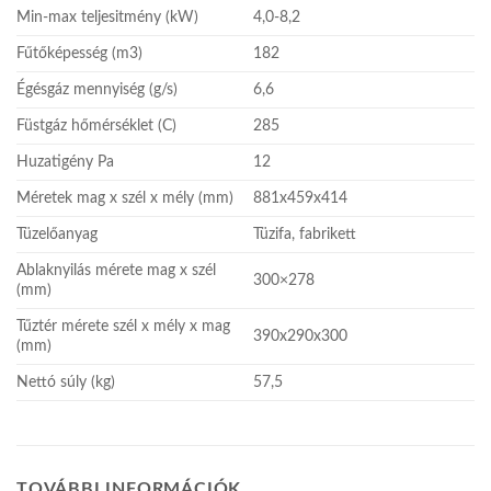
Min-max teljesitmény (kW)
4,0-8,2
Fűtőképesség (m3)
182
Égésgáz mennyiség (g/s)
6,6
Füstgáz hőmérséklet (C)
285
Huzatigény Pa
12
Méretek mag x szél x mély (mm)
881x459x414
Tüzelőanyag
Tüzifa, fabrikett
Ablaknyilás mérete mag x szél
300×278
(mm)
Tűztér mérete szél x mély x mag
390x290x300
(mm)
Nettó súly (kg)
57,5
TOVÁBBI INFORMÁCIÓK