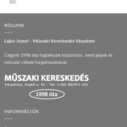
price
price
was:
is:
99.990 Ft.
89.990 Ft.
RÓLUNK
Lajkó József - Műszaki Kereskedés Várpalota
Cégünk 1998 óta foglalkozik háztartási-, kerti gépek és
műszaki cikkek forgalmazásával.
INFORMÁCIÓK