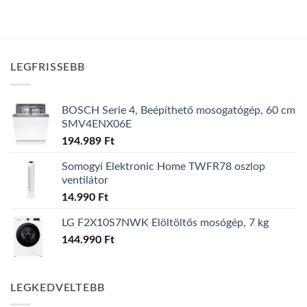
LEGFRISSEBB
BOSCH Serie 4, Beépíthető mosogatógép, 60 cm
SMV4ENX06E
194.989
Ft
Somogyi Elektronic Home TWFR78 oszlop
ventilátor
14.990
Ft
LG F2X10S7NWK Elöltöltős mosógép, 7 kg
144.990
Ft
LEGKEDVELTEBB