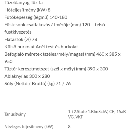
Tüzelőanyag Tüzifa
Hőteljesítmény (kW) 8
Fűtőképesség (légm3) 140-180
Füstcsonk csatlakozás átmérője (mm) 120 – felső
füstkivezetés
Hatásfok (%) 78
Külső burkolat Acél test és burkolat
Befoglaló méretek (széles/mély/magas) (mm) 460 x 385 x
950
Tűztér keresztmetszet (szél x mély) (mm) 390 x 300
Ablaknyílás 300 x 280
Súly (Nettó / Bruttó) (kg) 71 / 76
1.+2.Stufe 1.BImSchV, CE, 15aB-
Tanúsítvány
VG, VKF
Névleges teljesitmény (kW)
8