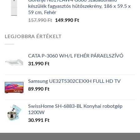
was:
is:
készülék fagyasztós hűtőszekrény, 186 x 59.5 x
139.990 Ft.
119.990 Ft.
59 cm, Fehér
Original
Current
157.990
Ft
149.990
Ft
price
price
was:
is:
LEGJOBBRA ÉRTÉKELT
157.990 Ft.
149.990 Ft.
CATA P-3060 WH/L FEHÉR PÁRAELSZÍVÓ
31.990
Ft
Samsung UE32T5302CEXXH FULL HD TV
89.990
Ft
SwissHome SH-6883-BL Konyhai robotgép
1200W
30.991
Ft