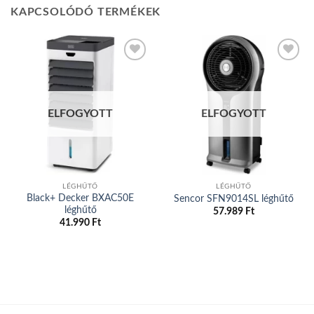
KAPCSOLÓDÓ TERMÉKEK
Add to
Add to
wishlist
wishlist
ELFOGYOTT
ELFOGYOTT
LÉGHŰTŐ
LÉGHŰTŐ
Black+ Decker BXAC50E
Sencor SFN9014SL léghűtő
léghűtő
57.989
Ft
41.990
Ft