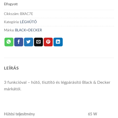
Elfogyott
Cikkszám:
BXAC7E
Kategória:
LÉGHŰTŐ
Márka:
BLACK+DECKER
LEÍRÁS
3 funkcióval – hűtő, tisztító és légpárásító Black & Decker
márkától.
Hűtési teljesítmény
65 W