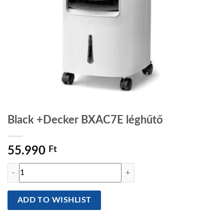
Black +Decker BXAC7E léghűtő
55.990
Ft
Black +Decker BXAC7E léghűtő mennyiség
ADD TO WISHLIST