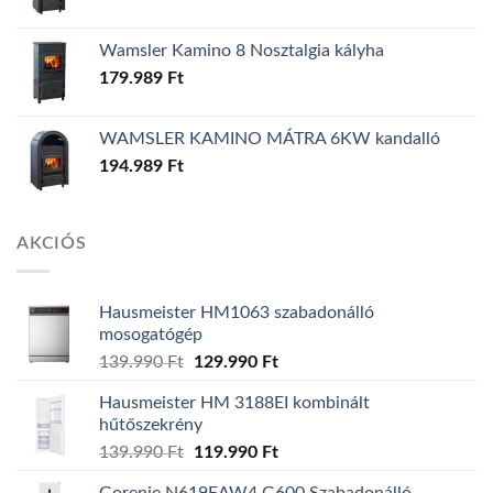
Wamsler Kamino 8 Nosztalgia kályha
179.989
Ft
WAMSLER KAMINO MÁTRA 6KW kandalló
194.989
Ft
AKCIÓS
Hausmeister HM1063 szabadonálló
mosogatógép
Original
Current
139.990
Ft
129.990
Ft
price
price
Hausmeister HM 3188EI kombinált
was:
is:
hűtőszekrény
139.990 Ft.
129.990 Ft.
Original
Current
139.990
Ft
119.990
Ft
price
price
Gorenje N619EAW4 G600 Szabadonálló