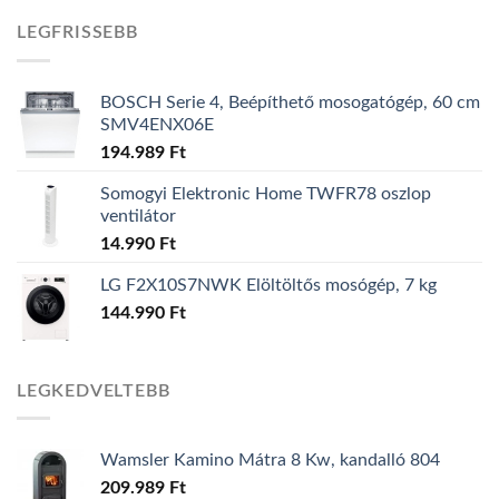
LEGFRISSEBB
BOSCH Serie 4, Beépíthető mosogatógép, 60 cm
SMV4ENX06E
194.989
Ft
Somogyi Elektronic Home TWFR78 oszlop
ventilátor
14.990
Ft
LG F2X10S7NWK Elöltöltős mosógép, 7 kg
144.990
Ft
LEGKEDVELTEBB
Wamsler Kamino Mátra 8 Kw, kandalló 804
209.989
Ft