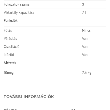
Fokozatok száma
3
Víztartály kapacitása
7 l
Funkciók
Fűtés
Nincs
Párásítás
Van
Oszcilláció
Van
Időzítő
Van
Méretek
Tömeg
7.6 kg
TOVÁBBI INFORMÁCIÓK