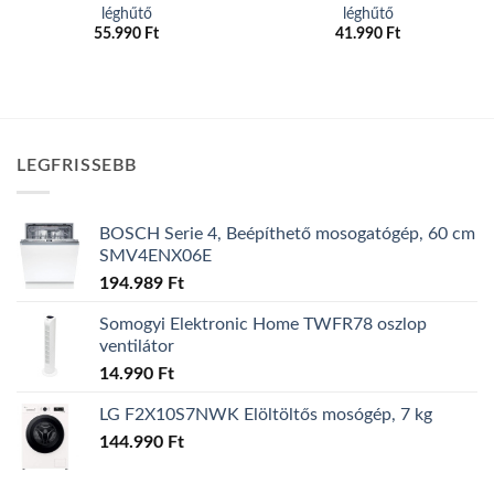
léghűtő
léghűtő
55.990
Ft
41.990
Ft
LEGFRISSEBB
BOSCH Serie 4, Beépíthető mosogatógép, 60 cm
SMV4ENX06E
194.989
Ft
Somogyi Elektronic Home TWFR78 oszlop
ventilátor
14.990
Ft
LG F2X10S7NWK Elöltöltős mosógép, 7 kg
144.990
Ft