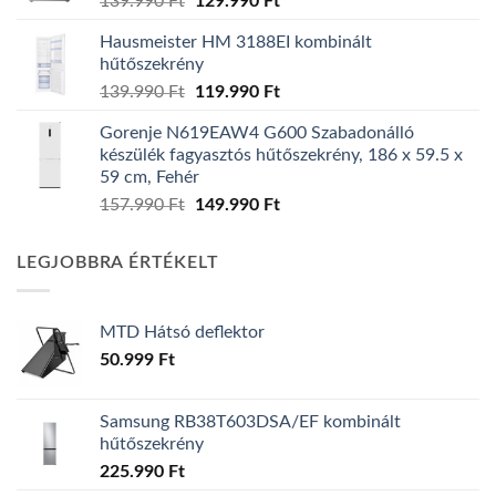
Original
Current
139.990
Ft
129.990
Ft
price
price
Hausmeister HM 3188EI kombinált
was:
is:
hűtőszekrény
139.990 Ft.
129.990 Ft.
Original
Current
139.990
Ft
119.990
Ft
price
price
Gorenje N619EAW4 G600 Szabadonálló
was:
is:
készülék fagyasztós hűtőszekrény, 186 x 59.5 x
139.990 Ft.
119.990 Ft.
59 cm, Fehér
Original
Current
157.990
Ft
149.990
Ft
price
price
was:
is:
LEGJOBBRA ÉRTÉKELT
157.990 Ft.
149.990 Ft.
MTD Hátsó deflektor
50.999
Ft
Samsung RB38T603DSA/EF kombinált
hűtőszekrény
225.990
Ft