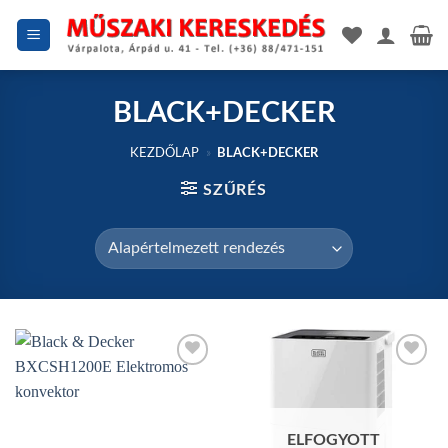
Skip
to
content
BLACK+DECKER
KEZDŐLAP
»
BLACK+DECKER
SZŰRÉS
Add to
Add to
wishlist
wishlist
ELFOGYOTT