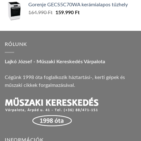
Gorenje GECS5C70WA kerámialapos tűzhely
Original
Current
164.990
Ft
159.990
Ft
price
price
was:
is:
164.990 Ft.
159.990 Ft.
RÓLUNK
Lajkó József - Műszaki Kereskedés Várpalota
Cégünk 1998 óta foglalkozik háztartási-, kerti gépek és
műszaki cikkek forgalmazásával.
INFORMÁCIÓK