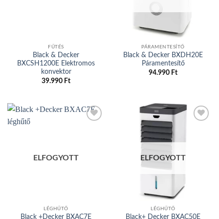
FŰTÉS
PÁRAMENTESÍTŐ
Black & Decker
Black & Decker BXDH20E
BXCSH1200E Elektromos
Páramentesítő
konvektor
94.990
Ft
39.990
Ft
Add to
Add to
wishlist
wishlist
ELFOGYOTT
ELFOGYOTT
LÉGHŰTŐ
LÉGHŰTŐ
Black +Decker BXAC7E
Black+ Decker BXAC50E