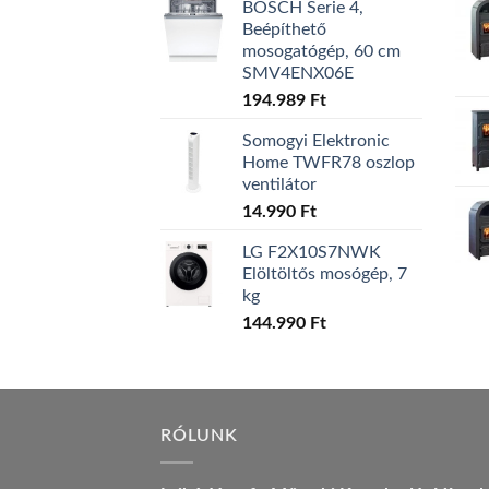
BOSCH Serie 4,
Beépíthető
mosogatógép, 60 cm
SMV4ENX06E
194.989
Ft
Somogyi Elektronic
Home TWFR78 oszlop
ventilátor
14.990
Ft
LG F2X10S7NWK
Elöltöltős mosógép, 7
kg
144.990
Ft
RÓLUNK