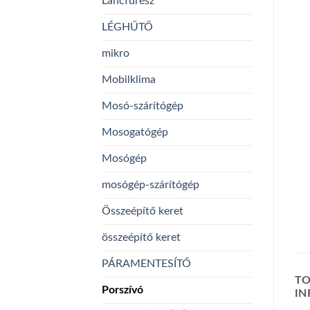
Láncfűrész
LÉGHŰTŐ
mikro
Mobilklima
Mosó-szárítógép
Mosogatógép
Mosógép
mosógép-szárítógép
Összeépítő keret
összeépítő keret
PÁRAMENTESÍTŐ
TO
Porszívó
I