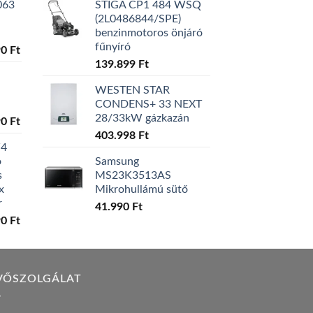
063
STIGA CP1 484 WSQ
(2L0486844/SPE)
benzinmotoros önjáró
fűnyíró
l
Current
90
Ft
price
139.899
Ft
is:
WESTEN STAR
0 Ft.
129.990 Ft.
CONDENS+ 33 NEXT
28/33kW gázkazán
l
Current
90
Ft
price
403.998
Ft
W4
is:
ó
Samsung
0 Ft.
119.990 Ft.
s
MS23K3513AS
x
Mikrohullámú sütő
r
41.990
Ft
l
Current
90
Ft
price
is:
0 Ft.
149.990 Ft.
VŐSZOLGÁLAT