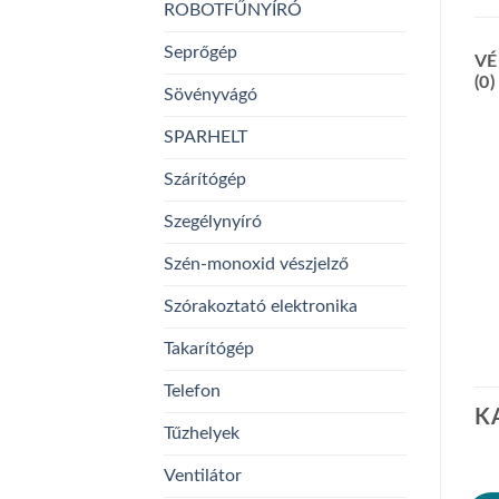
ROBOTFŰNYÍRÓ
Seprőgép
VÉ
(0)
Sövényvágó
SPARHELT
Szárítógép
Szegélynyíró
Szén-monoxid vészjelző
Szórakoztató elektronika
Takarítógép
Telefon
K
Tűzhelyek
Ventilátor