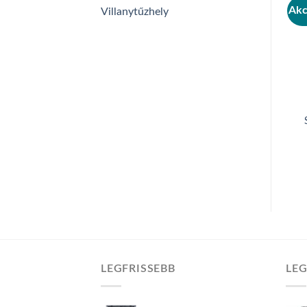
Akc
Villanytűzhely
LEGFRISSEBB
LE