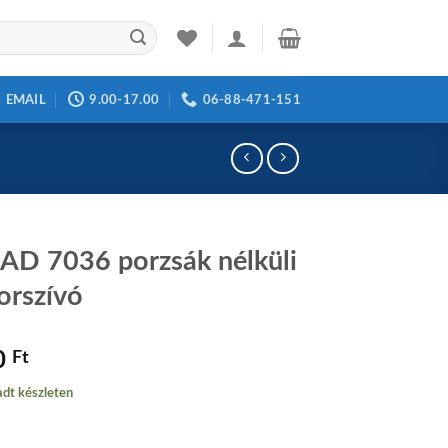
EMAIL
9.00-17.00
06-88-471-151
 AD 7036 porzsák nélküli
porszívó
0
Ft
dt készleten
36 porzsák nélküli álló porszívó mennyiség