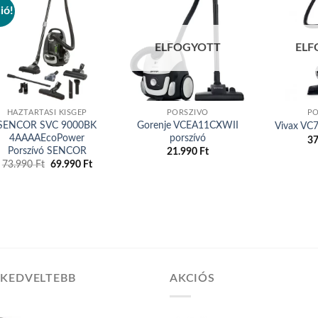
ió!
Add to
Add to
ELFOGYOTT
ELF
wishlist
wishlist
HÁZTARTÁSI KISGÉP
PORSZÍVÓ
PO
SENCOR SVC 9000BK
Gorenje VCEA11CXWII
Vivax VC
4AAAAEcoPower
porszívó
3
Porszívó SENCOR
21.990
Ft
Original
Current
73.990
Ft
69.990
Ft
price
price
was:
is:
73.990 Ft.
69.990 Ft.
GKEDVELTEBB
AKCIÓS