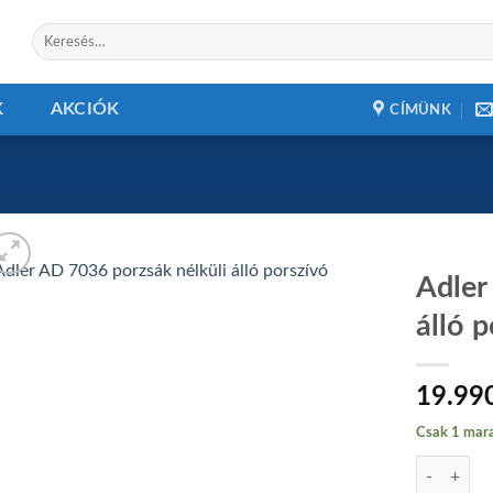
Keresés
a
következőre:
K
AKCIÓK
CÍMÜNK
Adler
álló 
Add to
19.99
wishlist
Csak 1 mara
Adler AD 70