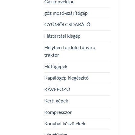
Gázkonvektor
gőz mosó-szárítógép
GYÜMÖLCSDARÁLÓ
Háztartási kisgép
Helyben forduló fűnyíró
traktor
Hűtőgépek
Kapálógép kiegészítő
KÁVÉFŐZŐ
Kerti gépek
Kompresszor
Konyhai készülékek