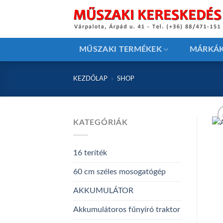
Skip
to
content
MŰSZAKI TERMÉKEK
MÁRKÁ
KEZDŐLAP
»
SHOP
KATEGÓRIÁK
16 teríték
60 cm széles mosogatógép
AKKUMULÁTOR
Akkumulátoros fűnyíró traktor