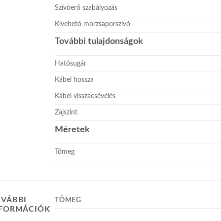
Szívóerő szabályozás
Kivehető morzsaporszívó
További tulajdonságok
Hatósugár
Kábel hossza
Kábel visszacsévélés
Zajszint
Méretek
Tömeg
VÁBBI
TÖMEG
NFORMÁCIÓK