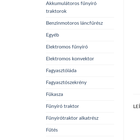
Akkumulátoros fűnyíró
traktorok
Benzinmotoros láncfűrész
Egyéb
Elektromos fűnyíró
Elektromos konvektor
Fagyasztóláda
Fagyasztószekrény
Fűkasza
Fűnyíró traktor
LE
Fűnyírótraktor alkatrész
Fűtés