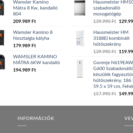
Wamsler Kamino
Hausmeister HM1
Mátra 8 Kw, kandalló
szabadonálló
804
mosogatógép
Origina
209.989
Ft
139.990
Ft
129.9
price
Wamsler Kamino 8
Hausmeister HM
was:
Nosztalgia kályha
3188EI kombinált
139.99
hűtőszekrény
179.989
Ft
Origina
139.990
Ft
119.9
WAMSLER KAMINO
price
MÁTRA 6KW kandalló
Gorenje N619EA
was:
G600 Szabadonáll
194.989
Ft
139.99
készülék fagyasztó
hűtőszekrény, 186 
59.5 x 59 cm, Fehé
Origina
157.990
Ft
149.9
price
was:
157.99
INFORMÁCIÓK
VE